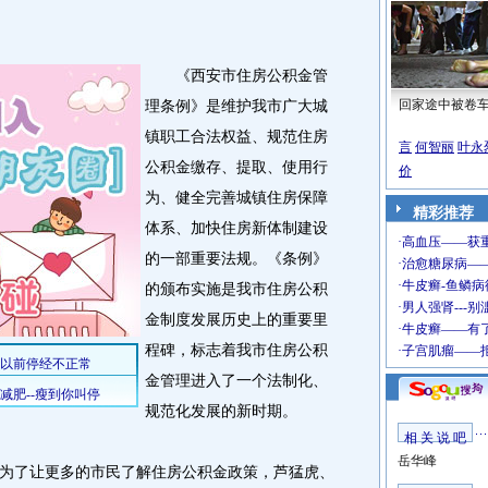
《西安市住房公积金管
理条例》是维护我市广大城
回家途中被卷
镇职工合法权益、规范住房
言
何智丽
叶永
公积金缴存、提取、使用行
价
为、健全完善城镇住房保障
精彩推荐
体系、加快住房新体制建设
的一部重要法规。《条例》
的颁布实施是我市住房公积
金制度发展历史上的重要里
程碑，标志着我市住房公积
金管理进入了一个法制化、
规范化发展的新时期。
相 关 说 吧
岳华峰
了让更多的市民了解住房公积金政策，芦猛虎、