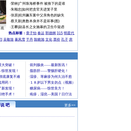
·
荣林
|
广州珠海桥事件:被推下的是谁
·
朱顺忠
|
如何把贪官关进笼子里
·
张原
|
杭州飙车案中父亲角色的缺失
·
蔡天新
|
奥数本身并不是坏事(图)
·
王攀
|
副县长之女施暴的卫生巾疑虑
车底
热点标签：
章子怡
春运
郭德纲
315
明星代
烈
吴敬琏
暴风雪
于丹
陈晓旭
文化
票价
孔子
房
说 吧
更多>>