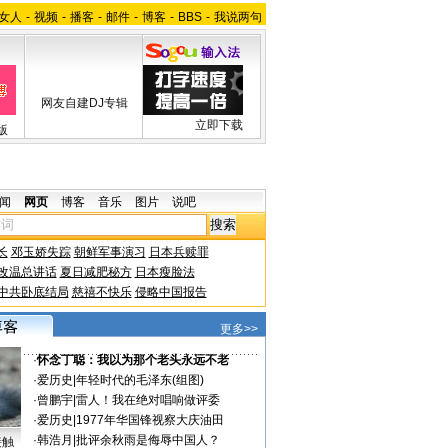
女人
-
视频
-
播客
-
邮件
-
博客
-
BBS
-
我说两句
网友自建DJ专辑
立即下载
版
闻
网页
博客
音乐
图片
说吧
长
邓玉娇失踪
朝鲜军事演习
日本兵赎罪
改温总讲话
夏日减肥秘方
日本瘦脸法
中共卧底结局
慈禧不快乐
侵略中国报告
更多>>
·
怀念丁聪：我以为那个老头永远不老
·
爱历史
|
年轻时代的毛泽东(组图)
·
曾鹏宇
|
雷人！我在绝对唱响做评委
·
爱历史
|
1977年华国锋视察大庆油田
·
韩浩月
|
批评余秋雨是侮辱中国人？
接触