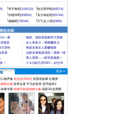
5)
李宇春吧
(104510)
快乐男声吧
(68574)
刘德华吧
(69854)
东方神起吧
(65744)
婚姻吧
(78544)
37℃女人吧
(6985)
商机在线
更多>>
对口相声集
杜拉拉升职记
张震讲故事
红楼梦
-精绝古城
世界名著
平凡的世界
货币战争2
毒杀毒专家
经典手机游游格斗集
福彩3D走势图