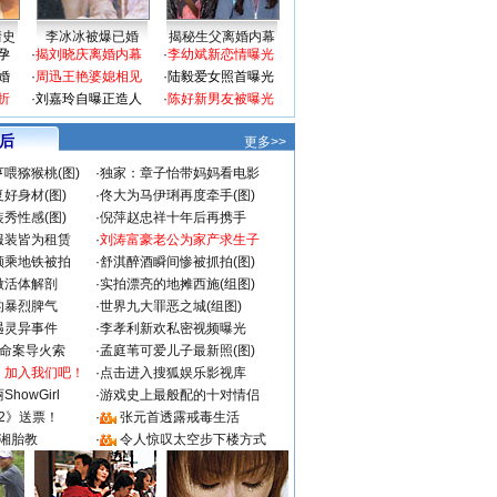
情史
李冰冰被爆已婚
揭秘生父离婚内幕
孕
·
揭刘晓庆离婚内幕
·
李幼斌新恋情曝光
婚
·
周迅王艳婆媳相见
·
陆毅爱女照首曝光
折
·
刘嘉玲自曝正造人
·
陈好新男友被曝光
 后
更多>>
喂猕猴桃(图)
·
独家：章子怡带妈妈看电影
好身材(图)
·
佟大为马伊琍再度牵手(图)
秀性感(图)
·
倪萍赵忠祥十年后再携手
服装皆为租赁
·
刘涛富豪老公为家产求生子
颜乘地铁被拍
·
舒淇醉酒瞬间惨被抓拍(图)
做活体解剖
·
实拍漂亮的地摊西施(组图)
的暴烈脾气
·
世界九大罪恶之城(组图)
遇灵异事件
·
李孝利新欢私密视频曝光
成命案导火索
·
孟庭苇可爱儿子最新照(图)
：加入我们吧！
·
点击进入搜狐娱乐影视库
howGirl
·
游戏史上最般配的十对情侣
2》送票！
·
张元首透露戒毒生活
湘胎教
·
令人惊叹太空步下楼方式