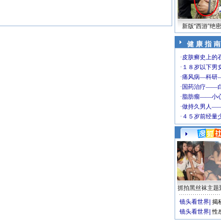
新版“西游”绝
健 康 指 南
抓拍黑丝袜主题
镜头看世界
|
揭
镜头看世界
|
性