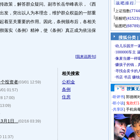
说 吧 排 行
传政策，解答群众疑问。副市长岳华峰表示，《西
上证指数
(7744
出发，突出以人为本理念，维护群众权益的一部重
苏醒吧
(41523)
起着至关重要的作用。因此，条例颁布后，各相关
贴图吧
(68789)
彻落实《条例》精神，使《条例》真正成为依法保
搜狐分类
|
[
我来说两句
]
相关搜索
一个投资者
公积金
(03/01 12:59)
条例
3/01 01:57)
住房
·
听评书
|
郭德纲
28 17:00)
·
听小说
|
鬼吹灯1
 13:09)
·
共享区
|
手机病
)
1日...
(02/16 03:39)
0 11:37)