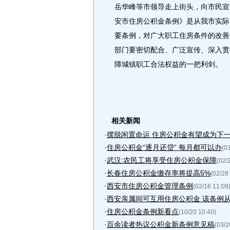
岳华峰等市领导走上街头，向市民宣
安市住房公积金条例》是从我市实际
要条例，对广大职工住房条件的改善
部门要密切配合、广泛宣传、深入贯
障城镇职工合法权益的一把利剑。
相关新闻
·
摆脱闲置命运 住房公积金有望成为下
·
住房公积金“逐月还贷” 每月都可以办
(0
·
武汉:农民工将享受住房公积金保障
(02/
·
长春住房公积金缴存率将提高5%
(02/28
·
西安市住房公积金管理条例
(02/16 11:09
·
西安亲属间可互用住房公积金 该条例从3月
·
住房公积金条例新看点
(10/20 10:40)
·
百余读者热议公积金新条例意见稿
(03/2