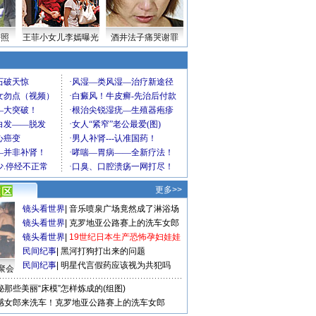
密照
王菲小女儿李嫣曝光
酒井法子痛哭谢罪
更多>>
镜头看世界
|
音乐喷泉广场竟然成了淋浴场
镜头看世界
|
克罗地亚公路赛上的洗车女郎
镜头看世界
|
19世纪日本生产恐怖孕妇娃娃
民间纪事
|
黑河打狗打出来的问题
民间纪事
|
明星代言假药应该视为共犯吗
聚会
秘那些美丽“床模”怎样炼成的(组图)
感女郎来洗车！克罗地亚公路赛上的洗车女郎