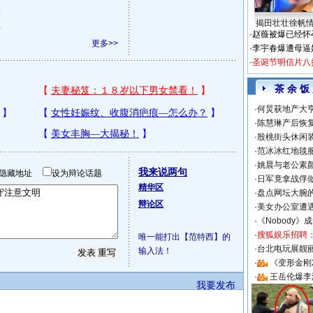
)
揭田壮壮徐帆
)
·
赵薇被爆已经怀
更多>>
·
李宇春爆遭母逼
·
圣诞节明信片八
茶 余 饭
·
何炅获地产大亨
·
陈慧琳产后恢复
·
殷桃街头休闲装
·
范冰冰红地毯
·
姚晨与老公素
我来说两句
隐藏地址
设为辩论话题
·
日军竟拿战俘
精华区
·
盘点网坛大腕
辩论区
·
美女办公室遭
·
《Nobody》
·
搜狐娱乐招聘
唯一能打出【范特西】的
·
台北电玩展靓丽S
输入法！
·
《变形金刚
·
王岳伦爆李
我要发布