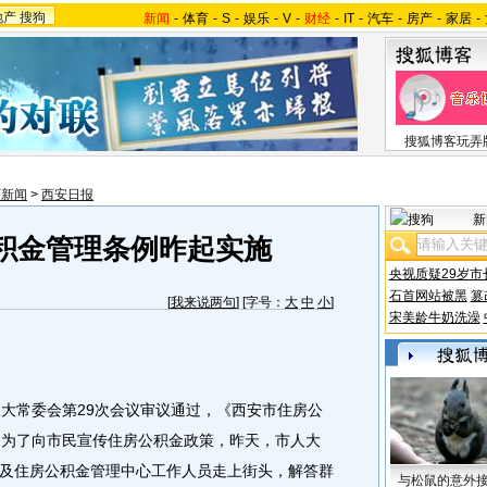
地产
搜狗
新闻
-
体育
-
S
-
娱乐
-
V
-
财经
-
IT
-
汽车
-
房产
-
家居
-
搜狐博客玩弄
西新闻
>
西安日报
新
积金管理条例昨起实施
央视质疑29岁市
石首网站被黑
篡
[
我来说两句
] [字号：
大
中
小
]
宋美龄牛奶洗澡
大常委会第29次会议审议通过，《西安市住房公
。为了向市民宣传住房公积金政策，昨天，市人大
及住房公积金管理中心工作人员走上街头，解答群
与松鼠的意外