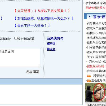
·
李宇春爆遭母逼
·
圣诞节明信片八
茶 余 饭
·
何炅获地产大亨
·
陈慧琳产后恢复
·
殷桃街头休闲装
·
范冰冰红地毯
我来说两句
隐藏地址
设为辩论话题
·
姚晨与老公素
精华区
·
日军竟拿战俘
辩论区
·
盘点网坛大腕
·
美女办公室遭
·
《Nobody》
·
搜狐娱乐招聘
·
台北电玩展靓丽S
·
《变形金刚
·
王岳伦爆李
新版“西游”绝