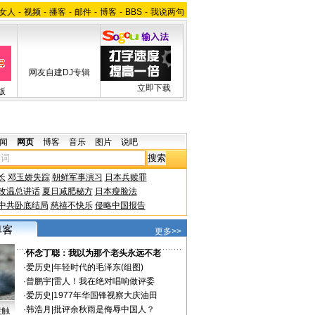
女人
-
视频
-
播客
-
邮件
-
博客
-
BBS
-
我说两句
网友自建DJ专辑
立即下载
版
闻
网页
博客
音乐
图片
说吧
长
邓玉娇失踪
朝鲜军事演习
日本兵赎罪
改温总讲话
夏日减肥秘方
日本瘦脸法
中共卧底结局
慈禧不快乐
侵略中国报告
更多>>
·
怀念丁聪：我以为那个老头永远不老
·
爱历史
|
年轻时代的毛泽东(组图)
·
曾鹏宇
|
雷人！我在绝对唱响做评委
·
爱历史
|
1977年华国锋视察大庆油田
·
韩浩月
|
批评余秋雨是侮辱中国人？
接触