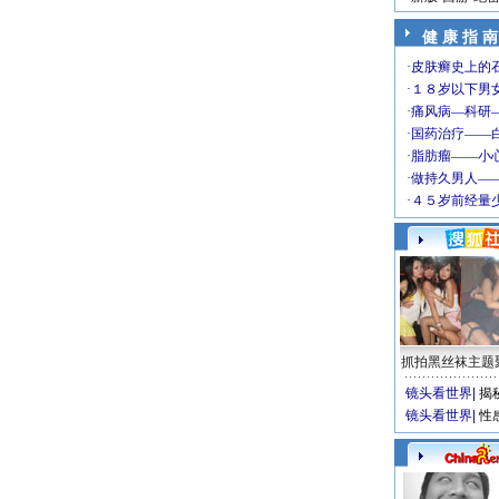
健 康 指 南
抓拍黑丝袜主题
镜头看世界
|
揭
镜头看世界
|
性