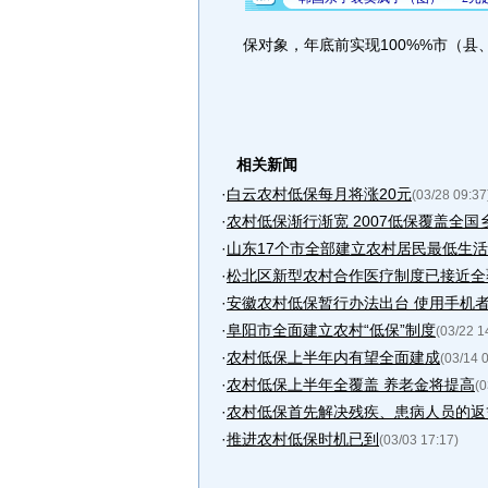
保对象，年底前实现100%%市（
相关新闻
·
白云农村低保每月将涨20元
(03/28 09:37
·
农村低保渐行渐宽 2007低保覆盖全国
·
山东17个市全部建立农村居民最低生
·
松北区新型农村合作医疗制度已接近全
·
安徽农村低保暂行办法出台 使用手机
·
阜阳市全面建立农村“低保”制度
(03/22 1
·
农村低保上半年内有望全面建成
(03/14 
·
农村低保上半年全覆盖 养老金将提高
(0
·
农村低保首先解决残疾、患病人员的返
·
推进农村低保时机已到
(03/03 17:17)