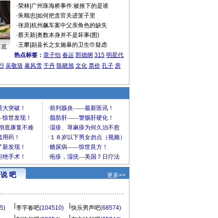
·
荣林
|
广州珠海桥事件:被推下的是谁
·
朱顺忠
|
如何把贪官关进笼子里
·
张原
|
杭州飙车案中父亲角色的缺失
·
蔡天新
|
奥数本身并不是坏事(图)
·
王攀
|
副县长之女施暴的卫生巾疑虑
车底
热点标签：
章子怡
春运
郭德纲
315
明星代
烈
吴敬琏
暴风雪
于丹
陈晓旭
文化
票价
孔子
房
说 吧
更多>>
5)
李宇春吧
(104510)
快乐男声吧
(68574)