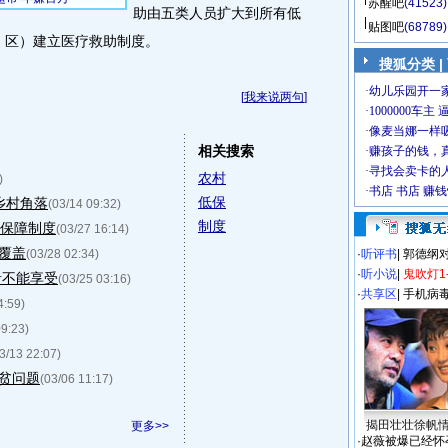
苏醒吧
(41523)
助由五类人员扩大到所有低
贴图吧
(68789)
县、区）建立医疗救助制度。
搜狐分类
|
[
我来说两句
]
相关搜索
农村
)
低保
乡村角落
(03/14 09:32)
制度
活保障制度
(03/27 16:14)
覆盖
(03/28 02:34)
·
听评书
|
郭德纲
·
听小说
|
鬼吹灯1
者不能享受
(03/25 03:16)
·
共享区
|
手机病
4:59)
09:23)
3/13 22:07)
贫问题
(03/06 11:17)
揭田壮壮徐帆
更多>>
·
赵薇被爆已经怀