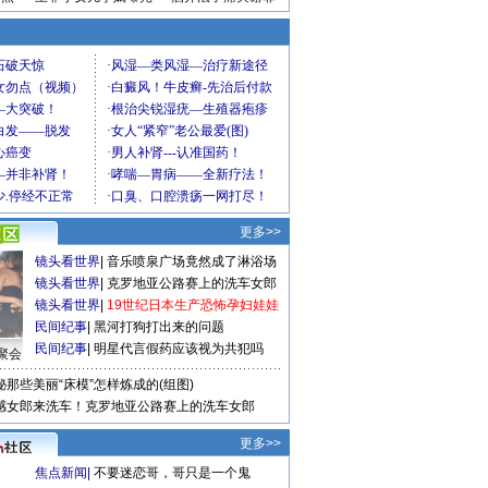
更多>>
镜头看世界
|
音乐喷泉广场竟然成了淋浴场
镜头看世界
|
克罗地亚公路赛上的洗车女郎
镜头看世界
|
19世纪日本生产恐怖孕妇娃娃
民间纪事
|
黑河打狗打出来的问题
民间纪事
|
明星代言假药应该视为共犯吗
聚会
秘那些美丽“床模”怎样炼成的(组图)
感女郎来洗车！克罗地亚公路赛上的洗车女郎
更多>>
焦点新闻
|
不要迷恋哥，哥只是一个鬼