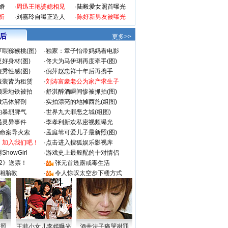
婚
·
周迅王艳婆媳相见
·
陆毅爱女照首曝光
折
·
刘嘉玲自曝正造人
·
陈好新男友被曝光
 后
更多>>
喂猕猴桃(图)
·
独家：章子怡带妈妈看电影
好身材(图)
·
佟大为马伊琍再度牵手(图)
秀性感(图)
·
倪萍赵忠祥十年后再携手
服装皆为租赁
·
刘涛富豪老公为家产求生子
颜乘地铁被拍
·
舒淇醉酒瞬间惨被抓拍(图)
做活体解剖
·
实拍漂亮的地摊西施(组图)
的暴烈脾气
·
世界九大罪恶之城(组图)
遇灵异事件
·
李孝利新欢私密视频曝光
成命案导火索
·
孟庭苇可爱儿子最新照(图)
：加入我们吧！
·
点击进入搜狐娱乐影视库
howGirl
·
游戏史上最般配的十对情侣
2》送票！
·
张元首透露戒毒生活
湘胎教
·
令人惊叹太空步下楼方式
密照
王菲小女儿李嫣曝光
酒井法子痛哭谢罪