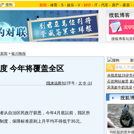
地产
搜狗
新闻
-
体育
-
S
-
娱乐
-
V
-
财经
-
IT
-
汽车
-
房产
-
家居
-
搜狐博客玩弄
夏新闻
>
银川晚报
新
度 今年将覆盖全区
央视质疑29岁市
石首网站被黑
篡
[
我来说两句
] [字号：
大
中
小
]
宋美龄牛奶洗澡
从自治区民政厅获悉，今年4月底以前，我区所
制度，保障标准原则上月平均不得低于35元。
与松鼠的意外