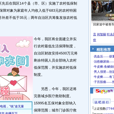
区先后在我区14个县（市、区）实施了农村低保制
保障对象为家庭年人均收入低于683元的农村特困
月补差不低于35元；两年自治区共筹集发放农村低
回家途中被卷
言
何智丽
叶永
今年，我区将全面建立并实
价
行农村最低生活保障制度，
精彩推荐
自治区财政安排4500万元将
剩余特困人员全部纳入农村
低保范围，并实施农村低保
制度。
另悉，今年，我区还将
完善城乡医疗救助制度。
说 吧 排 行
15995名五保对象全部纳入
上证指数
(7744
保障范围；城市门诊医疗救