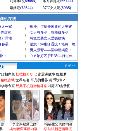
刘德华吧
(69854)
东方神起吧
(65744)
婚姻吧
(78544)
37℃女人吧
(6985)
商机在线
更多>>
对口相声集
杜拉拉升职记
张震讲故事
红楼梦
-精绝古城
世界名著
平凡的世界
货币战争2
毒杀毒专家
经典手机游游格斗集
福彩3D走势图
情史
李冰冰被爆已婚
揭秘生父离婚内幕
孕
·
揭刘晓庆离婚内幕
·
李幼斌新恋情曝光