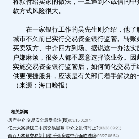
将款付给卖家的做法，一旦遇到不诚信的中
款方式风险很大。
在一家银行工作的吴先生则介绍，他了
城市不久前已实行交易资金银行监管。转账
买卖双方、中介四方到场。据说这一办法实
户嫌麻烦，很多人都不愿意选择该业务。因此
实施交易资金银行监管后，如何简化交易手
供更便捷服务，应该是有关部门着手解决的
（来源：海口晚报）
相关新闻
·
房产中介:交易安全最受关注(图)
(03/15 01:07)
·
亿元大案撕破二手房交易黑幕 中介之乱何时止?
(03/28 09:21)
·
两百万构筑交易新门槛 千余房屋中介面临洗牌
(03/27 08:54)