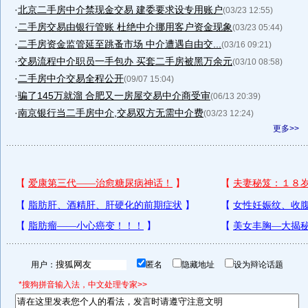
·
北京二手房中介禁现金交易 建委要求设专用账户
(03/23 12:55)
·
二手房交易由银行管账 杜绝中介挪用客户资金现象
(03/23 05:44)
·
二手房资金监管延至跳蚤市场 中介遭遇自由交...
(03/16 09:21)
·
交易流程中介职员一手包办 买套二手房被黑万余元
(03/10 08:58)
·
二手房中介交易全程公开
(09/07 15:04)
·
骗了145万就溜 合肥又一房屋交易中介商受审
(06/13 20:39)
·
南京银行当二手房中介,交易双方无需中介费
(03/23 12:24)
更多>>
用户：
匿名
隐藏地址
设为辩论话题
*搜狗拼音输入法，中文处理专家>>