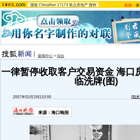
搜狐
ChinaRen
17173
焦点房地产
搜狗
新闻
-
体
新闻中心
>
综合
一律暂停收取客户交易资金 海口
临洗牌(图)
2007年03月29日10:00
[
我来
来源：海口晚报