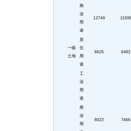
商
业
12749
1159
用
途
居
一级
住
6625
6482
土地
用
途
工
业
用
途
商
业
8022
7466
用