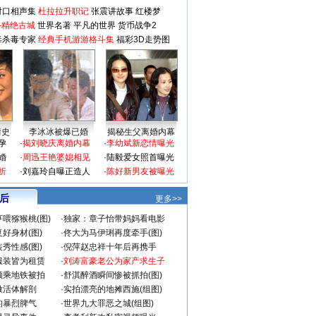
对口相声集
杜拉拉升职记
张震讲故事
红楼梦
-精绝古城
世界名著
平凡的世界
货币战争2
毒杀毒专家
经典手机游游格斗集
福彩3D走势图
情史
李冰冰被爆已婚
揭秘生父离婚内幕
孕
·
揭刘晓庆离婚内幕
·
李幼斌新恋情曝光
婚
·
周迅王艳婆媳相见
·
陆毅爱女照首曝光
折
·
刘嘉玲自曝正造人
·
陈好新男友被曝光
 后
更多>>
喂猕猴桃(图)
·
独家：章子怡带妈妈看电影
好身材(图)
·
佟大为马伊琍再度牵手(图)
秀性感(图)
·
倪萍赵忠祥十年后再携手
服装皆为租赁
·
刘涛富豪老公为家产求生子
颜乘地铁被拍
·
舒淇醉酒瞬间惨被抓拍(图)
做活体解剖
·
实拍漂亮的地摊西施(组图)
的暴烈脾气
·
世界九大罪恶之城(组图)