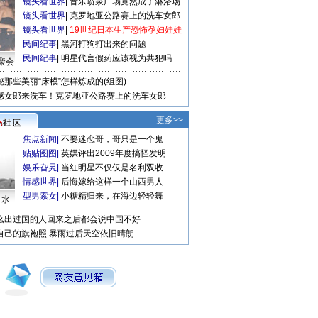
镜头看世界
|
音乐喷泉广场竟然成了淋浴场
镜头看世界
|
克罗地亚公路赛上的洗车女郎
镜头看世界
|
19世纪日本生产恐怖孕妇娃娃
民间纪事
|
黑河打狗打出来的问题
民间纪事
|
明星代言假药应该视为共犯吗
聚会
秘那些美丽“床模”怎样炼成的(组图)
感女郎来洗车！克罗地亚公路赛上的洗车女郎
更多>>
焦点新闻
|
不要迷恋哥，哥只是一个鬼
贴贴图图
|
英媒评出2009年度搞怪发明
娱乐旮旯
|
当红明星不仅仅是名利双收
情感世界
|
后悔嫁给这样一个山西男人
型男索女
|
小糖精归来，在海边轻轻舞
口水
么出过国的人回来之后都会说中国不好
自己的旗袍照
暴雨过后天空依旧晴朗