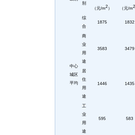
别
2
（元/m
）
（元/m
综
1875
1832
合
商
业
3583
3479
用
途
中心
居
城区
住
平均
1446
1435
用
途
工
业
595
583
用
途