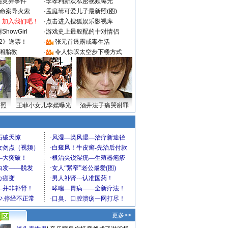
遇灵异事件
·
李孝利新欢私密视频曝光
成命案导火索
·
孟庭苇可爱儿子最新照(图)
：加入我们吧！
·
点击进入搜狐娱乐影视库
howGirl
·
游戏史上最般配的十对情侣
2》送票！
·
张元首透露戒毒生活
湘胎教
·
令人惊叹太空步下楼方式
密照
王菲小女儿李嫣曝光
酒井法子痛哭谢罪
更多>>