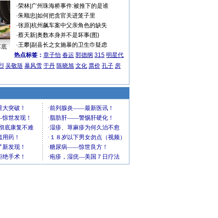
·
荣林
|
广州珠海桥事件:被推下的是谁
·
朱顺忠
|
如何把贪官关进笼子里
·
张原
|
杭州飙车案中父亲角色的缺失
·
蔡天新
|
奥数本身并不是坏事(图)
·
王攀
|
副县长之女施暴的卫生巾疑虑
车底
热点标签：
章子怡
春运
郭德纲
315
明星代
烈
吴敬琏
暴风雪
于丹
陈晓旭
文化
票价
孔子
房