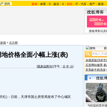
地产
搜狗
新闻
-
体育
-
S
-
娱乐
-
V
-
财经
-
IT
-
汽车
-
房产
-
家居
-
搜狐博客玩弄
津新闻
>
北方网
新
地价格全面小幅上涨(表)
央视质疑29岁市
石首网站被黑
篡
[
我来说两句
] [字号：
大
中
小
]
宋美龄牛奶洗澡
王月红)：日前，天津市国土房管局发布了中心城区
与松鼠的意外