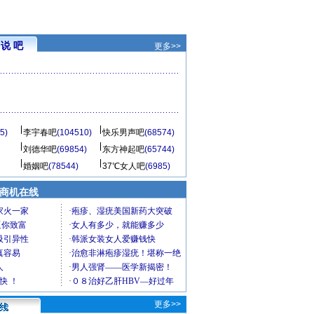
说 吧
更多>>
5)
李宇春吧
(104510)
快乐男声吧
(68574)
刘德华吧
(69854)
东方神起吧
(65744)
婚姻吧
(78544)
37℃女人吧
(6985)
商机在线
更多>>