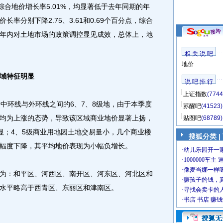
%，综合地价增长率5.01%，均显著低于去年同期的年
率分别下降2.75、3.61和0.69个百分点，综合
去一年内对土地市场的政策调控显见成效，总体上，地
相 关 说 吧
地价
域特征明显
说 吧 排 行
上证指数
(7744
于中环线与外环线之间的6、7、8级地，由于本季度
苏醒吧
(41523)
均为上涨的态势，导致该区域商业地价显著上扬，
贴图吧
(68789)
明显；4、5级商业用地因土地交易量小，几个商业楼
搜狐分类
|
幅度下降，其平均地价表现为小幅负增长。
为：和平区、河西区、南开区、河东区、河北区和
水平略高于西青区、东丽区和津南区。