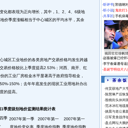
·
听评书
|
郭德纲
·
听小说
|
鬼吹灯1
变化都表现为正向增长，其中，1、2、4、6级地
·
共享区
|
手机病
级地地价季度涨幅相当于中心城区的平均水平，其余
揭田壮壮徐帆
·
赵薇被爆已经怀
心城区工业地价的各类房地产交易价格均发生跨越
·
李宇春爆遭母逼
交易价格较比上季度提高2.53%；河西、南开、红
·
圣诞节明信片八
月份的工业厂房租金水平显著高于政府指导租金，
茶 余 饭
0%-150%；去年年底发生的现状工业用地补办出
·
何炅获地产大亨
度的提高。
·
陈慧琳产后恢复
·
殷桃街头休闲装
·
范冰冰红地毯
年第1季度级别地价监测结果统计表
·
姚晨与老公素
·
日军竟拿战俘
第四季
2007年第一季
2007年第一
2007年第一
·
盘点网坛大腕
价
度地价变化率
季度地价指数
季度地价指数