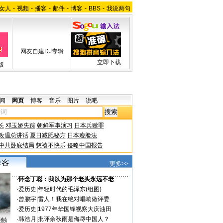
女人
-
视频
-
播客
-
邮件
-
博客
-
BBS
-
我说两句
网友自建DJ专辑
立即下载
版
闻
网页
博客
音乐
图片
说吧
长
邓玉娇失踪
朝鲜军事演习
日本兵赎罪
改温总讲话
夏日减肥秘方
日本瘦脸法
中共卧底结局
慈禧不快乐
侵略中国报告
更多>>
·
怀念丁聪：我以为那个老头永远不老
·
爱历史
|
年轻时代的毛泽东(组图)
·
曾鹏宇
|
雷人！我在绝对唱响做评委
·
爱历史
|
1977年华国锋视察大庆油田
·
韩浩月
|
批评余秋雨是侮辱中国人？
接触