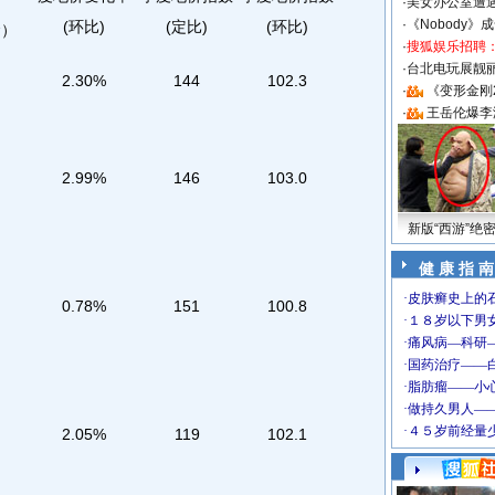
·
美女办公室遭
2
·
《Nobody》
(环比)
(定比)
(环比)
）
·
搜狐娱乐招聘
·
台北电玩展靓丽S
2.30%
144
102.3
·
《变形金刚
·
王岳伦爆李
2.99%
146
103.0
新版“西游”绝
健 康 指 南
0.78%
151
100.8
2.05%
119
102.1