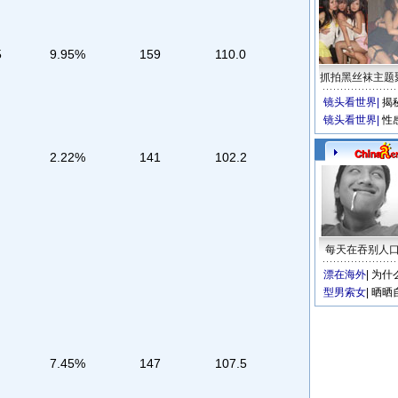
5
9.95%
159
110.0
抓拍黑丝袜主题
镜头看世界
|
揭
镜头看世界
|
性
2.22%
141
102.2
每天在吞别人
漂在海外
|
为什
型男索女
|
晒晒
7.45%
147
107.5