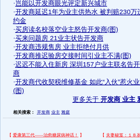
·
岂能以开发商眼光评定新兴城市
·
开发商延迟1年为业主供热水 被判赔230万
约金
·
买房读名校落空业主怒告开发商(图)
·
买来问题房 21业主状告开发商
·
开发商违规售房 业主拒绝付月供
·
开发商推迟验房交接时间引业主不满(图)
·
迟迟不能入住新房 深圳157户业主联名告
商
·
开发商代收契税维修基金 如此“入伙”惹火
(图)
更多关于
开发商 业主 
相关搜索：
开发商
业主
雅庭