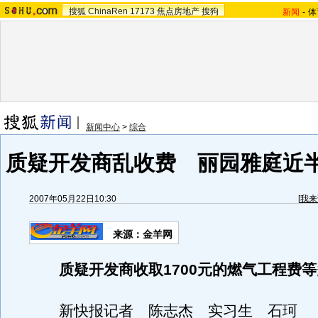
搜狐
ChinaRen
17173
焦点房地产
搜狗
新闻
-
体
新闻中心
>
综合
质疑开发商乱收费 丽园雅庭近
2007年05月22日10:30
[
我来
来源：金羊网
质疑开发商收取1700元的燃气工程费
新快报记者 陈志杰 实习生 石珂