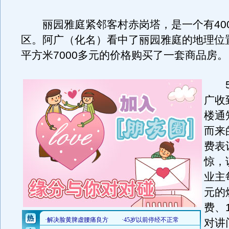
丽园雅庭紧邻客村赤岗塔，是一个有40
区。阿广（化名）看中了丽园雅庭的地理位
平方米7000多元的价格购买了一套商品房。
5月
广收
楼通
而来
费表
惊，
业主
元的
费、
对讲