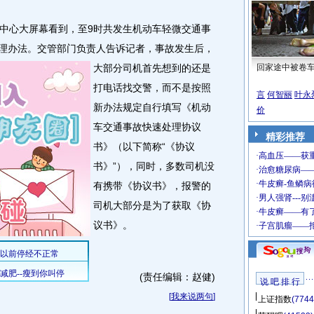
心大屏幕看到，至9时共发生机动车轻微交通事
处理办法。
交管部门负责人告诉记者，事故发生后，
大部分司机首先想到的还是
回家途中被卷
打电话找交警，而不是按照
言
何智丽
叶永
新办法规定自行填写《机动
价
车交通事故快速处理协议
精彩推荐
书》（以下简称“《协议
书》”），同时，多数司机没
有携带《协议书》，报警的
司机大部分是为了获取《协
议书》。
(责任编辑：赵健)
说 吧 排 行
[
我来说两句
]
上证指数
(7744