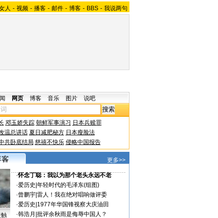
女人
-
视频
-
播客
-
邮件
-
博客
-
BBS
-
我说两句
闻
网页
博客
音乐
图片
说吧
长
邓玉娇失踪
朝鲜军事演习
日本兵赎罪
改温总讲话
夏日减肥秘方
日本瘦脸法
中共卧底结局
慈禧不快乐
侵略中国报告
更多>>
·
怀念丁聪：我以为那个老头永远不老
·
爱历史
|
年轻时代的毛泽东(组图)
·
曾鹏宇
|
雷人！我在绝对唱响做评委
·
爱历史
|
1977年华国锋视察大庆油田
·
韩浩月
|
批评余秋雨是侮辱中国人？
接触