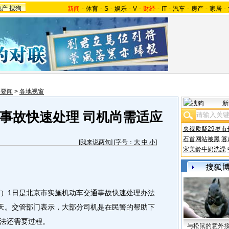
地产
搜狗
新闻
-
体育
-
S
-
娱乐
-
V
-
财经
-
IT
-
汽车
-
房产
-
家居
-
内要闻
>
各地视窗
新
事故快速处理 司机尚需适应
央视质疑29岁市
石首网站被黑
篡
[
我来说两句
] [字号：
大
中
小
]
宋美龄牛奶洗澡
）1日是北京市实施机动车交通事故快速处理办法
一天。交管部门表示，大部分司机是在民警的帮助下
法还需要过程。
与松鼠的意外