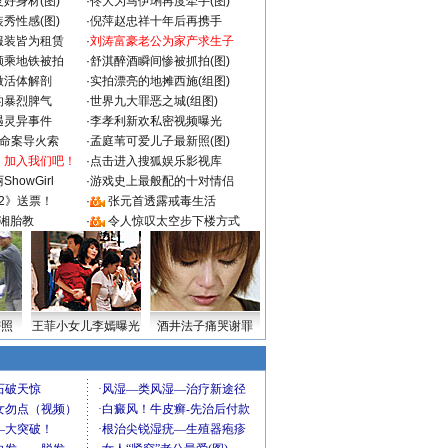
好身材(图)
·
佟大为马伊琍再度牵手(图)
秀性感(图)
·
倪萍赵忠祥十年后再携手
服装皆为租赁
·
刘涛富豪老公为家产求生子
颜乘地铁被拍
·
舒淇醉酒瞬间惨被抓拍(图)
做活体解剖
·
实拍漂亮的地摊西施(组图)
的暴烈脾气
·
世界九大罪恶之城(组图)
遇灵异事件
·
李孝利新欢私密视频曝光
成命案导火索
·
孟庭苇可爱儿子最新照(图)
：加入我们吧！
·
点击进入搜狐娱乐影视库
howGirl
·
游戏史上最般配的十对情侣
2》送票！
·
张元首透露戒毒生活
湘胎教
·
令人惊叹太空步下楼方式
密照
王菲小女儿李嫣曝光
酒井法子痛哭谢罪