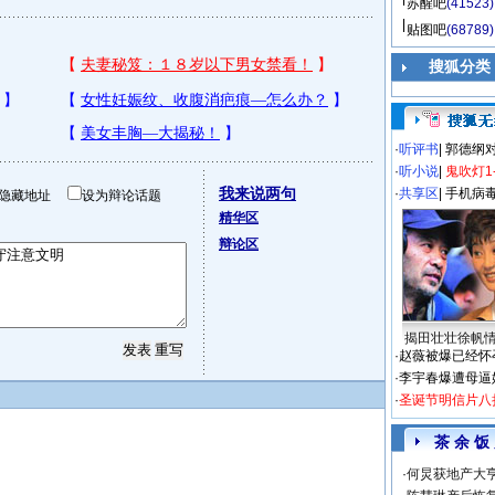
苏醒吧
(41523)
贴图吧
(68789)
搜狐分类
·
听评书
|
郭德纲
·
听小说
|
鬼吹灯1
我来说两句
·
共享区
|
手机病
隐藏地址
设为辩论话题
精华区
辩论区
揭田壮壮徐帆
·
赵薇被爆已经怀
·
李宇春爆遭母逼
·
圣诞节明信片八
茶 余 饭
·
何炅获地产大亨