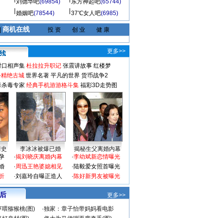
刘德华吧
(69854)
东方神起吧
(65744)
婚姻吧
(78544)
37℃女人吧
(6985)
商机在线
|
投 资
创 业
健 康
更多>>
对口相声集
杜拉拉升职记
张震讲故事
红楼梦
-精绝古城
世界名著
平凡的世界
货币战争2
毒杀毒专家
经典手机游游格斗集
福彩3D走势图
情史
李冰冰被爆已婚
揭秘生父离婚内幕
孕
·
揭刘晓庆离婚内幕
·
李幼斌新恋情曝光
婚
·
周迅王艳婆媳相见
·
陆毅爱女照首曝光
折
·
刘嘉玲自曝正造人
·
陈好新男友被曝光
 后
更多>>
喂猕猴桃(图)
·
独家：章子怡带妈妈看电影