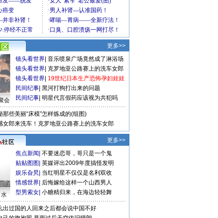
更多>>
镜头看世界
|
音乐喷泉广场竟然成了淋浴场
镜头看世界
|
克罗地亚公路赛上的洗车女郎
镜头看世界
|
19世纪日本生产恐怖孕妇娃娃
民间纪事
|
黑河打狗打出来的问题
民间纪事
|
明星代言假药应该视为共犯吗
聚会
秘那些美丽“床模”怎样炼成的(组图)
感女郎来洗车！克罗地亚公路赛上的洗车女郎
更多>>
焦点新闻
|
不要迷恋哥，哥只是一个鬼
贴贴图图
|
英媒评出2009年度搞怪发明
娱乐旮旯
|
当红明星不仅仅是名利双收
情感世界
|
后悔嫁给这样一个山西男人
型男索女
|
小糖精归来，在海边轻轻舞
口水
么出过国的人回来之后都会说中国不好