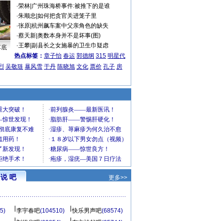
·
荣林
|
广州珠海桥事件:被推下的是谁
·
朱顺忠
|
如何把贪官关进笼子里
·
张原
|
杭州飙车案中父亲角色的缺失
·
蔡天新
|
奥数本身并不是坏事(图)
·
王攀
|
副县长之女施暴的卫生巾疑虑
车底
热点标签：
章子怡
春运
郭德纲
315
明星代
烈
吴敬琏
暴风雪
于丹
陈晓旭
文化
票价
孔子
房
说 吧
更多>>
5)
李宇春吧
(104510)
快乐男声吧
(68574)