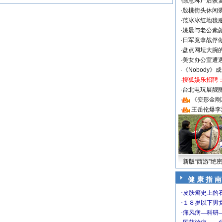
·
陈慧琳产后恢复
·
殷桃街头休闲装
·
范冰冰红地毯
·
姚晨与老公素
·
日军竟拿战俘
·
盘点网坛大腕
·
美女办公室遭
·
《Nobody》
·
搜狐娱乐招聘
·
台北电玩展靓丽S
·
《变形金刚
·
王岳伦爆李
新版“西游”绝
健 康 指 南