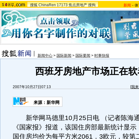
搜狐
ChinaRen
17173
焦点房地产
搜狗
新闻
-
体
新闻中心
>
国际新闻
>
国际要闻
>
时事快报
西班牙房地产市场正在软
2007年10月27日07:13
[
我来
来源：新华网
新华网马德里10月25日电 （记者陈海
《国家报》报道，该国住房部最新统计显示
国住房均价为每平方米2061．3欧元，较第