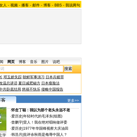
女人
-
视频
-
播客
-
邮件
-
博客
-
BBS
-
我说两句
闻
网页
博客
音乐
图片
说吧
长
邓玉娇失踪
朝鲜军事演习
日本兵赎罪
改温总讲话
夏日减肥秘方
日本瘦脸法
中共卧底结局
慈禧不快乐
侵略中国报告
更多>>
·
怀念丁聪：我以为那个老头永远不老
·
爱历史
|
年轻时代的毛泽东(组图)
·
曾鹏宇
|
雷人！我在绝对唱响做评委
·
爱历史
|
1977年华国锋视察大庆油田
·
韩浩月
|
批评余秋雨是侮辱中国人？
上学