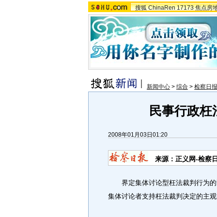
搜狐
ChinaRen
17173
焦点房
新闻中心
>
综合
>
检察日
民事行政枉
2008年01月03日01:20
来源：正义网-检察
界定集体讨论型枉法裁判行为的责
集体讨论者支持枉法裁判决定的主观