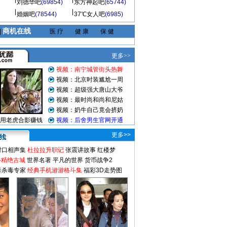
刘德华吧
(69854)
东方神起吧
(65744)
婚姻吧
(78544)
37℃女人吧
(6985)
商机在线
|
医 疗
健 康
保 健
更多>>
对口相声集
杜拉拉升职记
张震讲故事
红楼梦
-精绝古城
世界名著
平凡的世界
货币战争2
毒杀毒专家
经典手机游游格斗集
福彩3D走势图