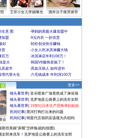
密照
王菲小女儿李嫣曝光
酒井法子痛哭谢罪
生意 图
·
孕妈妈美腹火爆加盟中
费加盟
·
9元内衣 一折供货
最好
·
轻松创业快乐赚钱
供货
·
小女人吃冰淇淋赚大钱
赚百万
·
冰淇淋店年利108万！
就是火
·
韩国V8服饰卖疯了！
玩具超市
·
高血压病人 如何进补
深埋代替火化
·
六毛钱成本 年利润100万
更多>>
镜头看世界
|
音乐喷泉广场竟然成了淋浴场
镜头看世界
|
克罗地亚公路赛上的洗车女郎
镜头看世界
|
19世纪日本生产恐怖孕妇娃娃
民间纪事
|
黑河打狗打出来的问题
民间纪事
|
明星代言假药应该视为共犯吗
聚会
秘那些美丽“床模”怎样炼成的(组图)
感女郎来洗车！克罗地亚公路赛上的洗车女郎