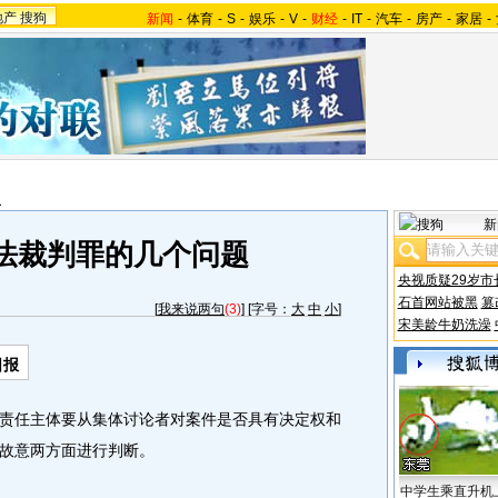
地产
搜狗
新闻
-
体育
-
S
-
娱乐
-
V
-
财经
-
IT
-
汽车
-
房产
-
家居
-
报
新
法裁判罪的几个问题
央视质疑29岁市
石首网站被黑
篡
[
我来说两句
(3)
] [字号：
大
中
小
]
宋美龄牛奶洗澡
日报
任主体要从集体讨论者对案件是否具有决定权和
故意两方面进行判断。
中学生乘直升机