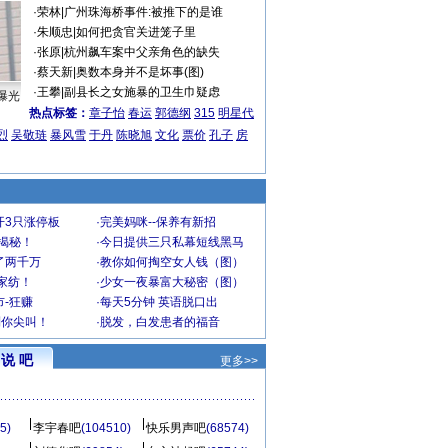
·
荣林
|
广州珠海桥事件:被推下的是谁
·
朱顺忠
|
如何把贪官关进笼子里
·
张原
|
杭州飙车案中父亲角色的缺失
·
蔡天新
|
奥数本身并不是坏事(图)
·
王攀
|
副县长之女施暴的卫生巾疑虑
曝光
热点标签：
章子怡
春运
郭德纲
315
明星代
烈
吴敬琏
暴风雪
于丹
陈晓旭
文化
票价
孔子
房
开3只涨停板
·
完美妈咪--保养有新招
大揭秘！
·
今日提供三只私幕短线黑马
了两千万
·
教你如何掏空女人钱（图）
家纺！
·
少女一夜暴富大秘密（图）
-狂赚
·
每天5分钟 英语脱口出
到你尖叫！
·
脱发，白发患者的福音
说 吧
更多>>
5)
李宇春吧
(104510)
快乐男声吧
(68574)