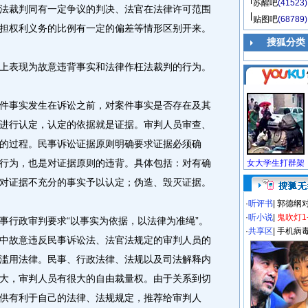
苏醒吧
(41523)
法裁判同有一定争议的判决、法官在法律许可范围
贴图吧
(68789)
担权利义务的比例有一定的偏差等情形区别开来。
搜狐分类
表现为故意违背事实和法律作枉法裁判的行为。
事实发生在诉讼之前，对案件事实是否存在及其
进行认定，认定的依据就是证据。审判人员审查、
的过程。民事诉讼证据原则明确要求证据必须确
行为，也是对证据原则的违背。具体包括：对有确
对证据不充分的事实予以认定；伪造、毁灭证据。
·
听评书
|
郭德纲
·
听小说
|
鬼吹灯1
行政审判要求“以事实为依据，以法律为准绳”。
·
共享区
|
手机病
中故意违反民事诉讼法、法官法规定的审判人员的
滥用法律。民事、行政法律、法规以及司法解释内
大，审判人员有很大的自由裁量权。由于关系到切
供有利于自己的法律、法规规定，推荐给审判人