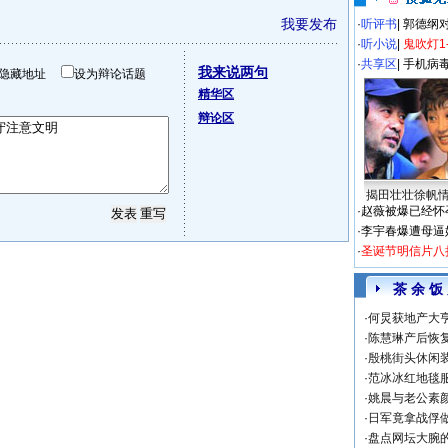
我要发布
·
听评书
|
郭德纲
·
听小说
|
鬼吹灯1
·
共享区
|
手机病
我来说两句
隐藏地址
设为辩论话题
精华区
辩论区
揭田壮壮徐帆
·
赵薇被爆已经怀
·
李宇春爆遭母逼
·
圣诞节明信片八
茶 余 饭
·
何炅获地产大亨
·
陈慧琳产后恢复
·
殷桃街头休闲装
·
范冰冰红地毯
·
姚晨与老公素
·
日军竟拿战俘
·
盘点网坛大腕