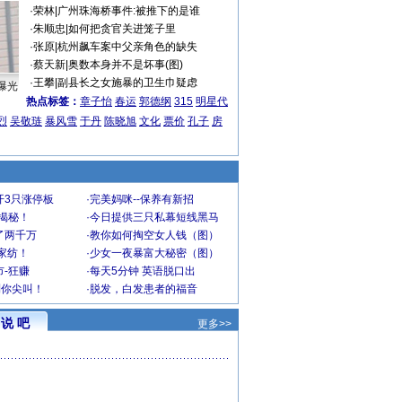
·
荣林
|
广州珠海桥事件:被推下的是谁
·
朱顺忠
|
如何把贪官关进笼子里
·
张原
|
杭州飙车案中父亲角色的缺失
·
蔡天新
|
奥数本身并不是坏事(图)
·
王攀
|
副县长之女施暴的卫生巾疑虑
曝光
热点标签：
章子怡
春运
郭德纲
315
明星代
烈
吴敬琏
暴风雪
于丹
陈晓旭
文化
票价
孔子
房
开3只涨停板
·
完美妈咪--保养有新招
大揭秘！
·
今日提供三只私幕短线黑马
了两千万
·
教你如何掏空女人钱（图）
家纺！
·
少女一夜暴富大秘密（图）
-狂赚
·
每天5分钟 英语脱口出
到你尖叫！
·
脱发，白发患者的福音
说 吧
更多>>