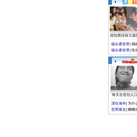
抓拍黑丝袜主题
镜头看世界
|
揭
镜头看世界
|
性
每天在吞别人
漂在海外
|
为什
型男索女
|
晒晒