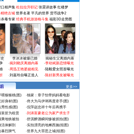
对口相声集
杜拉拉升职记
张震讲故事
红楼梦
-精绝古城
世界名著
平凡的世界
货币战争2
毒杀毒专家
经典手机游游格斗集
福彩3D走势图
情史
李冰冰被爆已婚
揭秘生父离婚内幕
孕
·
揭刘晓庆离婚内幕
·
李幼斌新恋情曝光
婚
·
周迅王艳婆媳相见
·
陆毅爱女照首曝光
折
·
刘嘉玲自曝正造人
·
陈好新男友被曝光
 后
更多>>
喂猕猴桃(图)
·
独家：章子怡带妈妈看电影
好身材(图)
·
佟大为马伊琍再度牵手(图)
秀性感(图)
·
倪萍赵忠祥十年后再携手
服装皆为租赁
·
刘涛富豪老公为家产求生子
颜乘地铁被拍
·
舒淇醉酒瞬间惨被抓拍(图)
做活体解剖
·
实拍漂亮的地摊西施(组图)
的暴烈脾气
·
世界九大罪恶之城(组图)