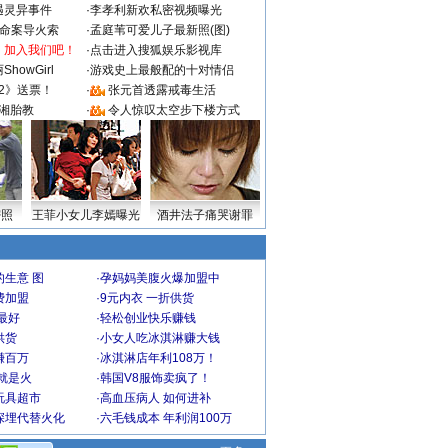
遇灵异事件
·
李孝利新欢私密视频曝光
成命案导火索
·
孟庭苇可爱儿子最新照(图)
：加入我们吧！
·
点击进入搜狐娱乐影视库
howGirl
·
游戏史上最般配的十对情侣
2》送票！
·
张元首透露戒毒生活
湘胎教
·
令人惊叹太空步下楼方式
密照
王菲小女儿李嫣曝光
酒井法子痛哭谢罪
生意 图
·
孕妈妈美腹火爆加盟中
费加盟
·
9元内衣 一折供货
最好
·
轻松创业快乐赚钱
供货
·
小女人吃冰淇淋赚大钱
赚百万
·
冰淇淋店年利108万！
就是火
·
韩国V8服饰卖疯了！
玩具超市
·
高血压病人 如何进补
深埋代替火化
·
六毛钱成本 年利润100万