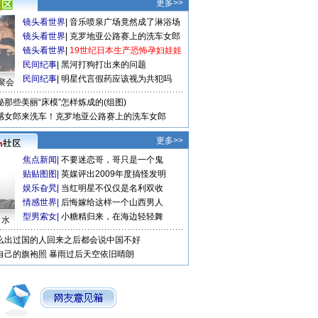
更多>>
镜头看世界
|
音乐喷泉广场竟然成了淋浴场
镜头看世界
|
克罗地亚公路赛上的洗车女郎
镜头看世界
|
19世纪日本生产恐怖孕妇娃娃
民间纪事
|
黑河打狗打出来的问题
民间纪事
|
明星代言假药应该视为共犯吗
聚会
秘那些美丽“床模”怎样炼成的(组图)
感女郎来洗车！克罗地亚公路赛上的洗车女郎
更多>>
焦点新闻
|
不要迷恋哥，哥只是一个鬼
贴贴图图
|
英媒评出2009年度搞怪发明
娱乐旮旯
|
当红明星不仅仅是名利双收
情感世界
|
后悔嫁给这样一个山西男人
型男索女
|
小糖精归来，在海边轻轻舞
口水
么出过国的人回来之后都会说中国不好
自己的旗袍照
暴雨过后天空依旧晴朗