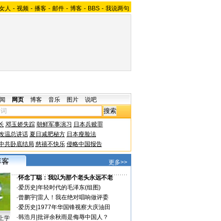
女人
-
视频
-
播客
-
邮件
-
博客
-
BBS
-
我说两句
闻
网页
博客
音乐
图片
说吧
长
邓玉娇失踪
朝鲜军事演习
日本兵赎罪
改温总讲话
夏日减肥秘方
日本瘦脸法
中共卧底结局
慈禧不快乐
侵略中国报告
更多>>
·
怀念丁聪：我以为那个老头永远不老
·
爱历史
|
年轻时代的毛泽东(组图)
·
曾鹏宇
|
雷人！我在绝对唱响做评委
·
爱历史
|
1977年华国锋视察大庆油田
·
韩浩月
|
批评余秋雨是侮辱中国人？
上学