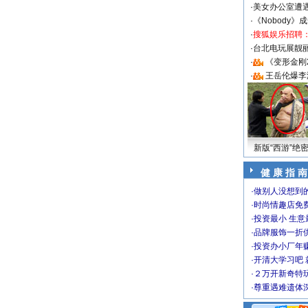
·
美女办公室遭
·
《Nobody》
·
搜狐娱乐招聘
·
台北电玩展靓丽S
·
《变形金刚
·
王岳伦爆李
新版“西游”绝
健 康 指 南
·
做别人没想到的
·
时尚情趣店免
·
投资最小 生意
·
品牌服饰一折
·
投资办小厂年
·
开清大学习吧 
·
２万开新奇特
·
尊重遇难遗体