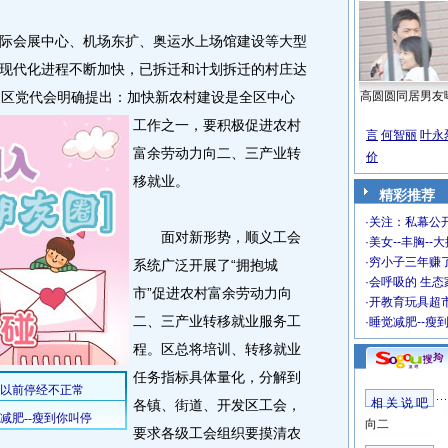
会展中心、机场东扩、奥运水上场馆建设等大型
现代化进程不断加快，已拆迁和计划拆迁的村庄达
义区党代会明确提出：加快新农村建设是全区中心
高圆圆同居男友
工作之一，要积极促进农村
言
何智丽
叶永
富余劳动力向二、三产业转
价
移就业。
精彩推荐
·
关注：私幕公
面对新形势，顺义工会
·
美女--丰胸--
·
穷小子三年赚
系统广泛开展了“拥抱城
·
会呼吸的 生态
市”促进农村富余劳动力向
·
开教育玩具超市
二、三产业转移就业服务工
·
睡觉减肥--瘦
程。区总将培训、转移就业
任务指标具体量化，分解到
相 关 说 吧
各镇、街道、开发区工会，
向二
要求各级工会组织要摸清农