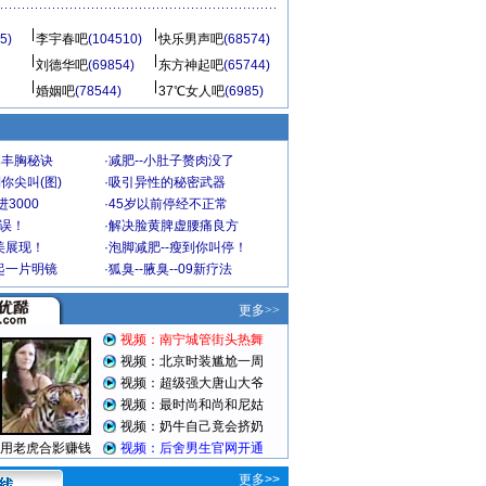
5)
李宇春吧
(104510)
快乐男声吧
(68574)
刘德华吧
(69854)
东方神起吧
(65744)
婚姻吧
(78544)
37℃女人吧
(6985)
爆丰胸秘诀
·
减肥--小肚子赘肉没了
你尖叫(图)
·
吸引异性的秘密武器
3000
·
45岁以前停经不正常
不误！
·
解决脸黄脾虚腰痛良方
美展现！
·
泡脚减肥--瘦到你叫停！
起一片明镜
·
狐臭--腋臭--09新疗法
更多>>