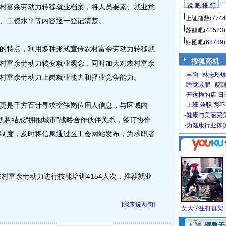
说 吧 排 行
村富余劳动力转移就业档案，将人员要素、就业意
上证指数
(7744
、工资水平等内容逐一登记清楚。
苏醒吧
(41523)
贴图吧
(68789)
特点，利用多种形式宣传农村富余劳动力转移就
搜狐商机
村富余劳动力转变就业观念，同时加大对农村富余
·
丰胸--林志玲
村富余劳动力上岗就业能力和择业竞争能力。
·
睡觉减肥--瘦到
·
开这样的店 日进
是千方百计寻求空缺岗位用人信息，与区域内
·
上班 兼职 两
·
健康与美丽完
机构结成“拥抱城市”战略合作伙伴关系，签订协作
·
为健康行业撑
制度，及时将信息通过区工会网站发布，为求职者
村富余劳动力进行技能培训4154人次，推荐就业
。
[
我来说两句
]