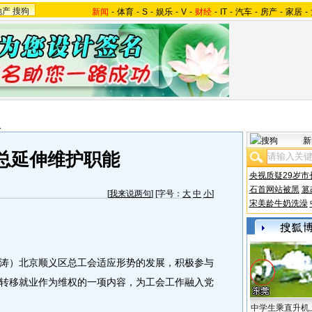
地产
搜狗
新闻
-
体育
-
S
-
娱乐
-
V
-
财经
-
IT
-
汽车
-
房产
-
家居
-
报
新
总延伸维护职能
央视质疑29岁市
石首网站被黑
篡
[
我来说两句
] [字号：
大
中
小
]
宋美龄牛奶洗澡
）北京顺义区总工会适应形势的发展，积极参与
转移就业作为维权的一项内容，为工会工作融入党
中学生乘直升机