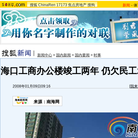
搜狐
ChinaRen
17173
焦点房地产
搜狗
新闻
-
体
新闻中心
>
国内新闻
>
国内要闻
>
时事
海口工商办公楼竣工两年 仍欠民工2
2008年01月09日09:16
[
我来
来源：南海网