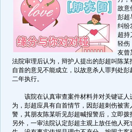
故意
彭超
纠纷
超持
轻伤
友曾
法院审理后认为，辩护人提出的彭超叫陈某
自首的意见不能成立，以故意杀人罪判处彭
二年执行。
该院在认真审查案件材料并对关键证人
为，彭超应具有自首情节，因彭超刺伤被害
警，其朋友陈某听见彭超喊报警后，立即拨打了
另外，一审法院认定彭超主观上放任他人死