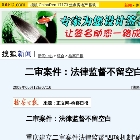
搜狐
ChinaRen
17173
焦点房地产
搜狗
新闻
-
体
新闻中心
>
综合
>
检察日报
二审案件：法律监督不留空白
2008年05月12日07:16
[
我来
来源：正义网-检察日报
二审案件：法律监督不留空白
重庆建立二审案件法律监督“四项机制”