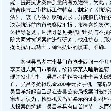
能，提高抗诉案件质量的有效途径，为此，
结合该市二审抗诉工作特点，制定了《抗诉
法》。该《办法》明确要求，分院拟抗诉的
决定抗诉前向市检察院汇报，市检察院集体
体指导意见，且指导意见要梳理出抗与不抗
院共同对抗诉案件进行研究，找准抗点，形
提高抗诉成功率，确保抗诉的慎重、准确。
案例吴昌孝在李某门市抢走西服一个月
李某进入其门市躲藏，欲待李某入睡后盗窃
现并发生扭打。吴昌孝持钢管猛击李某头部
亡。吴昌孝抢得现金200余元及手机一部后
吴昌孝辩解自己是在去县公安局投案时被抓
审理后认为，检察机关当庭举示的证据材料
人投案的辩解，吴昌孝具有自首情节，从而