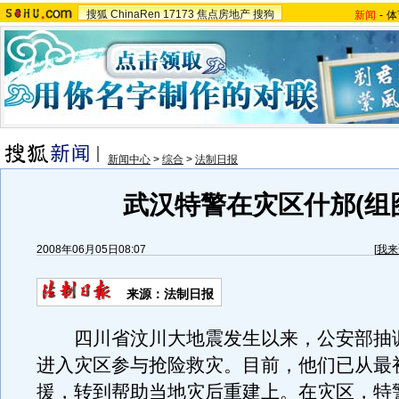
搜狐
ChinaRen
17173
焦点房地产
搜狗
新闻
-
体
新闻中心
>
综合
>
法制日报
武汉特警在灾区什邡(组
2008年06月05日08:07
[
我来
来源：法制日报
四川省汶川大地震发生以来，公安部抽
进入灾区参与抢险救灾。目前，他们已从最
援，转到帮助当地灾后重建上。在灾区，特