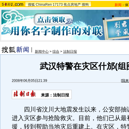
搜狐
ChinaRen
17173
焦点房地产
搜狗
新闻
-
体
新闻中心
>
综合
>
法制日报
武汉特警在灾区什邡(组
2008年06月05日21:39
[
我来
来源：法制日报
四川省汶川大地震发生以来，公安部抽
进入灾区参与抢险救灾。目前，他们已从最
援，转到帮助当地灾后重建上。在灾区，特