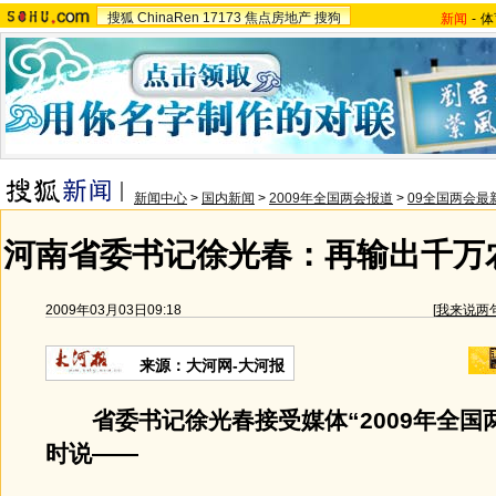
搜狐
ChinaRen
17173
焦点房地产
搜狗
新闻
-
体
新闻中心
>
国内新闻
>
2009年全国两会报道
>
09全国两会最
河南省委书记徐光春：再输出千万
2009年03月03日09:18
[
我来说两
来源：大河网-大河报
省委书记徐光春接受媒体“2009年全国
时说——