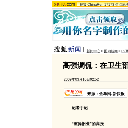
搜狐
ChinaRen
17173
焦点房
新闻中心
>
国内新闻
>
09
高强调侃：在卫生部
2009年03月10日02:52
来源：金羊网-新快报
记者手记
“重操旧业”的高强