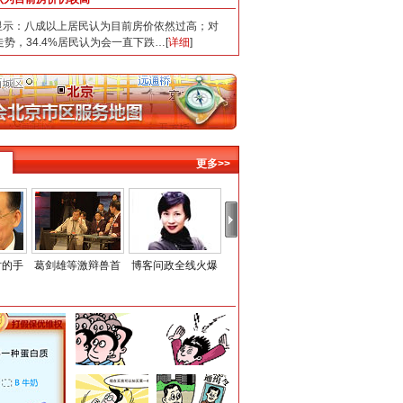
：八成以上居民认为目前房价依然过高；对
走势，34.4%居民认为会一直下跌…[
详细
]
更多>>
时的手
葛剑雄等激辩兽首
博客问政全线火爆
全国人大闭幕会
外国人热衷学汉