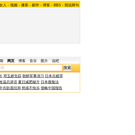
女人
-
视频
-
播客
-
邮件
-
博客
-
BBS
-
我说两句
闻
网页
博客
音乐
图片
说吧
长
邓玉娇失踪
朝鲜军事演习
日本兵赎罪
改温总讲话
夏日减肥秘方
日本瘦脸法
中共卧底结局
慈禧不快乐
侵略中国报告