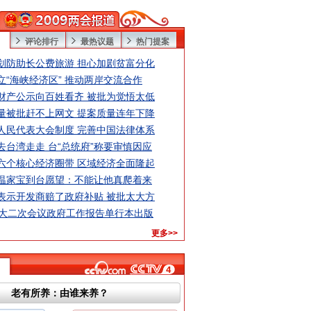
评论排行
最热议题
热门提案
划防助长公费旅游 担心加剧贫富分化
立“海峡经济区” 推动两岸交流合作
财产公示向百姓看齐 被批为觉悟太低
量被批赶不上网文 提案质量连年下降
人民代表大会制度 完善中国法律体系
去台湾走走 台“总统府”称要审慎因应
六个核心经济圈带 区域经济全面隆起
温家宝到台愿望：不能让他真爬着来
表示开发商赔了政府补贴 被批太大方
人大二次会议政府工作报告单行本出版
更多>>
老有所养：由谁来养？