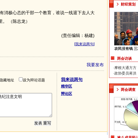
财经策划
消极心态的干部一个教育，谁说一线退下去人大
里。 （陈志龙）
(责任编辑：杨建)
[
我来说两句
]
农民没有钱 
两会访谈
我要发布
·
摩根大通方方
·
政协委员蒋洪
我来说两句
隐藏地址
设为辩论话题
精华区
两会调查
辩论区
逾八成居民