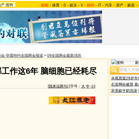
地产
搜狗
新闻
-
体育
-
S
-
娱乐
-
V
-
财经
-
IT
-
汽车
-
房产
-
家居
-
两会-华晨特约全国两会报道
>
09全国两会最新消息
新
工作这6年 脑细胞已经耗尽
央视质疑29岁市
石首网站被黑
篡
[
我来说两句
] [字号：
大
中
小
]
宋美龄牛奶洗澡