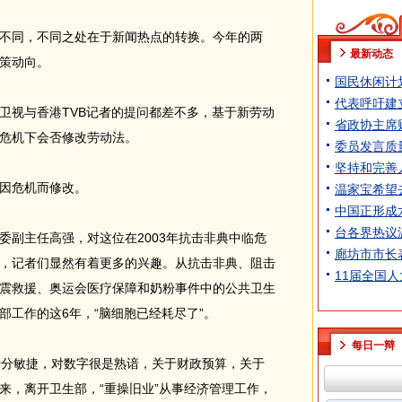
同，不同之处在于新闻热点的转换。今年的两
最新动态
策动向。
国民休闲计
代表呼吁建
视与香港TVB记者的提问都差不多，基于新劳动
省政协主席
危机下会否修改劳动法。
委员发言质
坚持和完善
因危机而修改。
温家宝希望
中国正形成
台各界热议
副主任高强，对这位在2003年抗击非典中临危
廊坊市市长
，记者们显然有着更多的兴趣。从抗击非典、阻击
11届全国
震救援、奥运会医疗保障和奶粉事件中的公共卫生
部工作的这6年，“脑细胞已经耗尽了”。
每日一辩
分敏捷，对数字很是熟谙，关于财政预算，关于
来，离开卫生部，“重操旧业”从事经济管理工作，