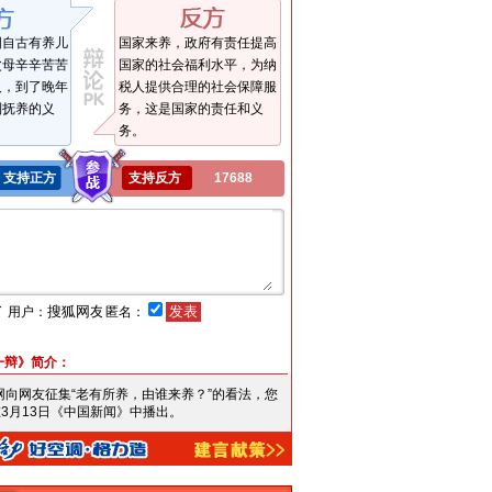
国自古有养儿
国家来养，政府有责任提高
父母辛辛苦苦
国家的社会福利水平，为纳
人，到了晚年
税人提供合理的社会保障服
到抚养的义
务，这是国家的责任和义
务。
支持正方
支持反方
17688
言
用户：
匿名：
一辩》简介：
搜狐网向网友征集“老有所养，由谁来养？”的看法，您
3月13日《中国新闻》中播出。