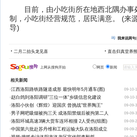
目前，由小吃街所在地西北隅办事处
制，小吃街经营规范，居民满意。 (来
导)
我来说两句
(
二月二抬头龙见喜
直击归真堂养
上网从搜狗开始
网页
新闻
相关新闻
·
江西洛阳路铁路隧道成形 最快明年5月通车(图)
09-10-
·
赵白鸽到洛阳调研"三位一体"乡级信息化建设
09-10-
·
洛阳小伙创《辉煌》迎国庆 曾挑战"世界陶王"
09-09-
·
男子网吧吸烟被拘三天 成洛阳禁烟后被拘第二人
09-09-
·
洛阳环城高速3辆大货车连环相撞 2人受伤(组图)
09-09-
·
中国第六批赴苏丹维和工程运输大队在洛阳成立
09-09-