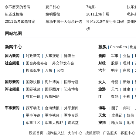
永不磨灭的番号
夏日甜心
7电影
快乐
新还珠格格
姚明退役
2011上海车展
私募
2011高考试题答案
感动中国十大母亲评选
社区2010年度行业口碑
贵州
榜
网站地图
新闻中心
搜狐
|
ChinaRen
|
焦
国内新闻
|
时政新闻
|
人事变动
|
港澳台
新闻
|
军事
|
公益
|
社会频道
|
国台办发布会
|
外交部发布会
财经
|
股票
|
理财
|
|
搜狐侃事
|
万象
|
公益
汽车
|
购车
|
家居
|
国际新闻
|
国际快报
|
海外博览
|
国际专题
女人
|
母婴
|
新娘
|
评论频道
|
国际视频
|
国际图片
|
记者博客
旅游
|
天气
|
健康
|
|
有此一说
|
搜狐网论
IT
|
数码
|
手机
|
军事新闻
|
我军动态
|
台海情报
|
外军新闻
博客
|
圈子
|
邮箱
|
|
军事评论
|
军事视频
|
军事专题
天龙
|
鹿鼎记
|
短信
|
军事社区
|
军事大视野
|
讲武堂
搜狗
|
输入法
|
地图
设置首页
-
搜狗输入法
-
支付中心
-
搜狐招聘
-
广告服务
-
客服中心