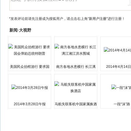
*发表评论前请先注册成为搜狐用户，请点击右上角
“新用户注册”
进行注册！
新闻·大视野
美国民众抬棺游行 要求国
南方各地水患横行 长江漓
2014年4月14
会弹劾总统特朗普
江湘江洪水围城
2014年3月28日午报
马航失联客机中国家属换酒
一段“沫”路
店