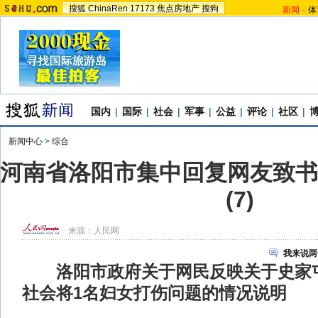
搜狐
ChinaRen
17173
焦点房地产
搜狗
新闻
-
体
国内
|
国际
|
社会
|
军事
|
公益
|
评论
|
社区
|
新闻中心
>
综合
河南省洛阳市集中回复网友致书
(7)
来源：
人民网
我来说两
洛阳市政府关于网民反映关于史家
社会将1名妇女打伤问题的情况说明