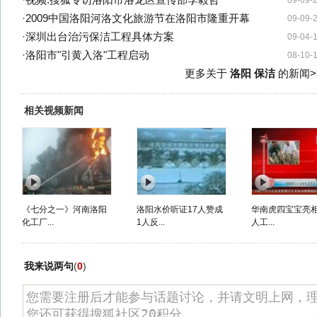
·
视频:搜狐专访洛阳市洛龙区宣传部李毅哲
09-09-
·
2009中国洛阳河洛文化旅游节在洛阳市隆重开幕
09-09-
·
深圳出台治污保洁工程具体方案
09-04-
·
洛阳市"引黄入洛"工程启动
08-10-
更多关于
洛阳 保洁
的新闻>
相关视频新闻
《七分之一》河南洛阳
洛阳水价听证17人赞成
华南虎四宝宝亮
化工厂...
1人反...
人工...
我来说两句
(
0
)