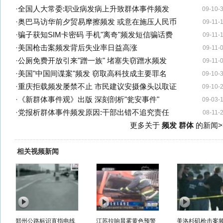
·
全国人大常委:职业病发病上升致群体事件频发
09-10-
·
奥巴马访华前夕贸易摩擦频发 或意在施压人民币
09-11-
·
骗子获知SIM卡密码 手机"离奇"频发短信骗话费
09-11-
·
美国枪击案频发背后失业率日益高涨
09-11-
·
公厕免费开放引来"蹭一族" 堵塞失窃蹭水频发
09-11-
·
美国"中国间谍案"频发 窃取高科技成主要罪名
09-10-
·
重庆拒载频发屡禁不止 市民建议安摄像头以取证
09-10-
·
《新群体事件观》出版 深刻剖析"瓮安事件"
09-03-
·
党报析群体事件频发原因:干部出错不追究责任
08-11-
更多关于
频发 群体
的新闻>
相关视频新闻
郑州公路标识直指电线
江苏拉响晨雾黄色预警
美洛杉矶枪击案频