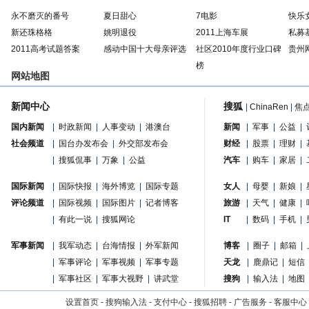
永不磨灭的番号
夏日甜心
7电影
快乐
新还珠格格
姚明退役
2011上海车展
私募
2011高考试题答案
感动中国十大母亲评选
社区2010年度行业口碑
贵州
榜
网站地图
新闻中心
搜狐
|
ChinaRen
|
焦
国内新闻
|
时政新闻
|
人事变动
|
港澳台
新闻
|
军事
|
公益
|
社会频道
|
国台办发布会
|
外交部发布会
财经
|
股票
|
理财
|
|
搜狐侃事
|
万象
|
公益
汽车
|
购车
|
家居
|
国际新闻
|
国际快报
|
海外博览
|
国际专题
女人
|
母婴
|
新娘
|
评论频道
|
国际视频
|
国际图片
|
记者博客
旅游
|
天气
|
健康
|
|
有此一说
|
搜狐网论
IT
|
数码
|
手机
|
军事新闻
|
我军动态
|
台海情报
|
外军新闻
博客
|
圈子
|
邮箱
|
|
军事评论
|
军事视频
|
军事专题
天龙
|
鹿鼎记
|
短信
|
军事社区
|
军事大视野
|
讲武堂
搜狗
|
输入法
|
地图
设置首页
-
搜狗输入法
-
支付中心
-
搜狐招聘
-
广告服务
-
客服中心