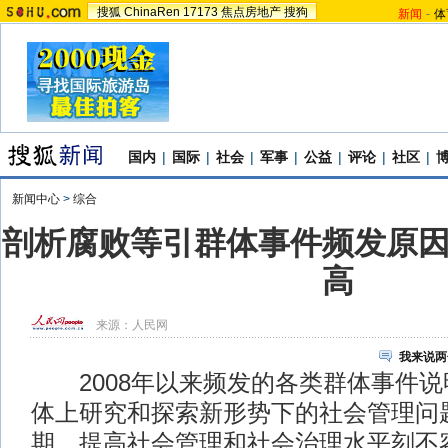
搜狐
ChinaRen
17173
焦点房地产
搜狗
新闻
-
体
国内
|
国际
|
社会
|
军事
|
公益
|
评论
|
社区
|
新闻中心
>
综合
剖析腐败等引群体事件频发原
高
来源：
人民网
我来说两
2008年以来频发的各类群体事件说
体上研究和探索新形势下的社会管理问题
期，提高社会管理和社会治理水平刻不