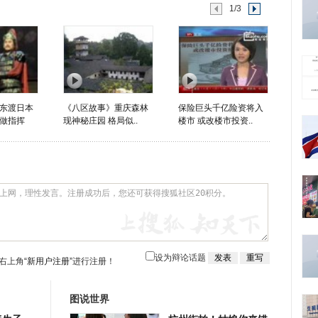
1/3
东渡日本
《八区故事》重庆森林
保险巨头千亿险资将入
做指挥
现神秘庄园 格局似..
楼市 或改楼市投资..
设为辩论话题
右上角
“新用户注册”
进行注册！
图说世界