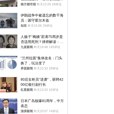
胎？
南方都市报
昨天15:29
28评论
伊朗战争中被遗忘的数千海
员：困守霍尔木兹
知世
昨天15:06
29评论
人贩子“梅姨”若满75周岁是
否适用死刑？律师解读：很
大概率不会被判处死刑
九派新闻
昨天19:48
145评论
“兰州拉面”集体改名：门头
换了，玩法变了
界面新闻
昨天15:33
29评论
80后女柜员“逆袭”，获聘42
00亿银行副行长
红星新闻
昨天13:20
32评论
日本广岛核爆81周年，中方
表态
澎湃新闻
昨天20:07
74评论