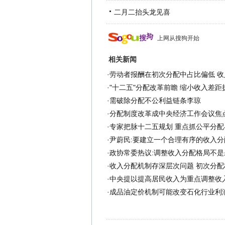
二月二抬头龙见喜
上网从搜狗开始
相关新闻
·
劳动者报酬在初次分配中占比偏低 
·
"十二五"分配改革前瞻 缩小收入差距
·
需破除分配不公利益链条李琼
·
分配制度改革成中央经济工作会议焦
·
专家把脉十二五规划 重点抓公平分配
·
尹蔚民:要建立一个合理有序的收入分
·
政协常委热议:调整收入分配格局不是
·
收入分配机制存深层次问题 初次分配
·
中央提以提高居民收入为重点调整收
·
成品油定价机制可能改变石化行业利