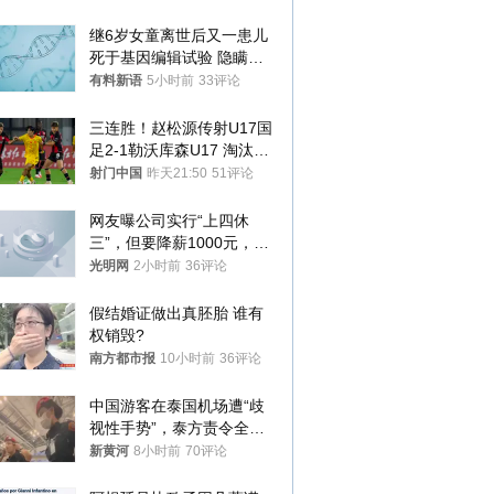
你们适不适合？
继6岁女童离世后又一患儿
死于基因编辑试验 隐瞒一
年才对外披露
有料新语
5小时前
33评论
三连胜！赵松源传射U17国
足2-1勒沃库森U17 淘汰赛
将战河床
射门中国
昨天21:50
51评论
网友曝公司实行“上四休
三”，但要降薪1000元，不
接受只能辞职
光明网
2小时前
36评论
假结婚证做出真胚胎 谁有
权销毁?
南方都市报
10小时前
36评论
中国游客在泰国机场遭“歧
视性手势”，泰方责令全面
调查，对责任人采取最严厉
新黄河
8小时前
70评论
处分