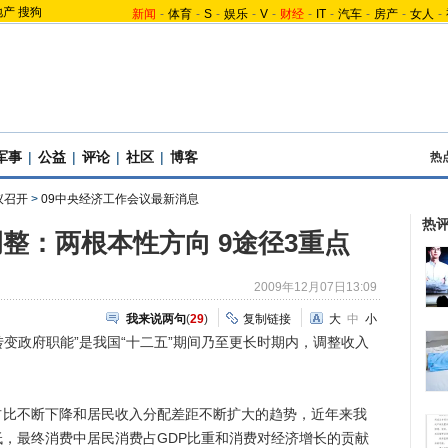
地产
搜狗
新闻
-
体育
-
S
-
娱乐
-
V
-
财经
-
IT
-
汽车
-
房产
-
女人
-
军事
|
公益
|
评论
|
社区
|
博客
热
议召开
>
09中央经济工作会议最新消息
热
整：两根本性方向 9途径3重点
2009年12月07日13:09
我来说两句
(
29
)
复制链接
大
中
小
变政府职能”是我国“十二五”期间乃至更长时期内，调整收入
不断下降和居民收入分配差距不断扩大的趋势，近年来我
，最终消费中居民消费占GDP比重和消费对经济增长的贡献