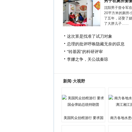
男子在厕所娶
沈阳男子曾令军
20平方米的厕所
了五年，还娶了
了大胖儿子……
这次算是找准了试刀对象
总理的批评呼唤隐藏无奈的叹息
“转基因”的科研评审
李娜之争，关公战秦琼
新闻·大视野
美国民众抬棺游行 要求国
南方各地水患
会弹劾总统特朗普
江湘江洪