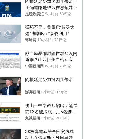
阿根廷足协致函因凡蒂诺：
正确道路是继续在您领导下
足坛欧美汇
9小时前
53评论
弹药不足，美重启“超级大
炮”遭嘲讽：“废物利用”
环球网
10小时前
73评论
献血屋暴雨时阻拦群众入内
避雨？山西忻州血站回应
中国新闻网
6小时前
23评论
阿根廷足协力挺因凡蒂诺
澎湃新闻
8小时前
37评论
佛山一中学教师招聘，笔试
前13名被淘汰，后5名进体
检，被疑萝卜岗，官方通
九派新闻
3小时前
200评论
报：已叫停
28枚弹道武器全部突防成
功！在俄罗斯的外国导弹发