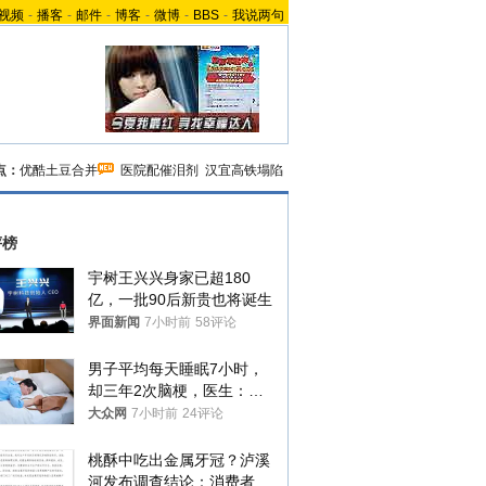
视频
-
播客
-
邮件
-
博客
-
微博
-
BBS
-
我说两句
点：
优酷土豆合并
医院配催泪剂
汉宜高铁塌陷
评榜
宇树王兴兴身家已超180
亿，一批90后新贵也将诞生
界面新闻
7小时前
58评论
男子平均每天睡眠7小时，
却三年2次脑梗，医生：这
样睡觉更伤身
大众网
7小时前
24评论
桃酥中吃出金属牙冠？泸溪
河发布调查结论：消费者已