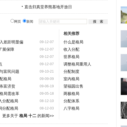
直击归真堂养熊基地开放日
网页
新闻
相关推荐
收入差距明显偏
什么是格局
09-12-07
扩展保障
收入分配
09-12-07
世界格局
09-12-07
点
调整格局重用人
09-12-07
与富民问题
分配制度
09-10-21
配格局
室内格局
09-09-09
杀富济贫
望福园出售
09-06-19
格局需改革
两极格局
09-05-18
入分配格局
分配体系
08-12-10
润分配格局
八字格局
08-12-03
更多关于
格局 十二
的新闻>>