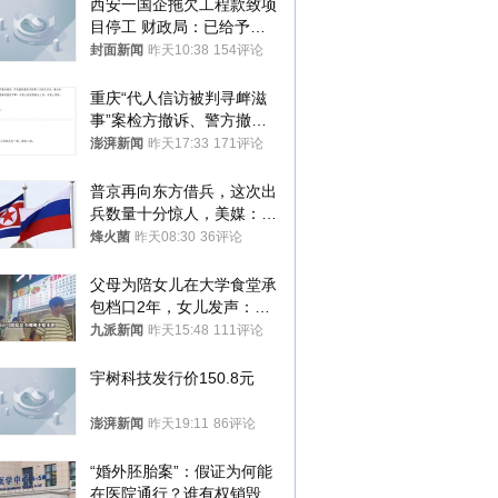
西安一国企拖欠工程款致项
目停工 财政局：已给予处
分，正督促整改
封面新闻
昨天10:38
154评论
重庆“代人信访被判寻衅滋
事”案检方撤诉、警方撤
案，两被告人获国赔
澎湃新闻
昨天17:33
171评论
普京再向东方借兵，这次出
兵数量十分惊人，美媒：俄
朝要动真格？
烽火菌
昨天08:30
36评论
父母为陪女儿在大学食堂承
包档口2年，女儿发声：初
衷是为了陪伴，毕业后将不
九派新闻
昨天15:48
111评论
再营业
宇树科技发行价150.8元
澎湃新闻
昨天19:11
86评论
“婚外胚胎案”：假证为何能
在医院通行？谁有权销毁胚