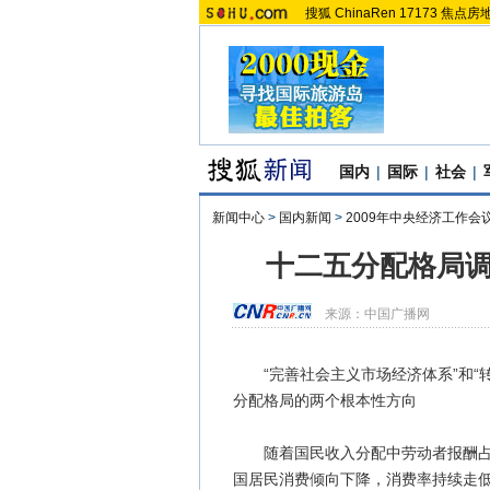
搜狐
ChinaRen
17173
焦点房
国内
|
国际
|
社会
|
新闻中心
>
国内新闻
>
2009年中央经济工作会
十二五分配格局调
来源：
中国广播网
“完善社会主义市场经济体系”和“转
分配格局的两个根本性方向
随着国民收入分配中劳动者报酬占比
国居民消费倾向下降，消费率持续走低