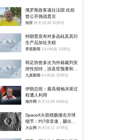
与审核
俄罗斯政客逃往法国 此前
曾公开挑战普京
知世
昨天18:38
92评论
特朗普宣布对多晶硅及其衍
生产品加征关税
界面新闻
10小时前
23评论
韩足协曾多次为外籍裁判安
排性招待，涉及世预赛和奥
预赛，韩足协回应
九派新闻
6小时前
35评论
伊朗总统：最高领袖决策过
程遭人利用
海外网
昨天15:09
94评论
SpaceX火箭残骸撞击月球
细节：约7倍音速，砸出直
径约30米撞击坑
大众网
昨天16:11
37评论