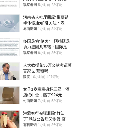
澄清，所发视频情况不属实
观察者网
5小时前
23评论
河南省人社厅回应“带薪错
峰休假通知”引关注：表述
不够准确，待修改后印发
界面新闻
1小时前
34评论
多国足协“倒戈”，阿根廷足
协力挺因凡蒂诺：国际足联
今后应继续在其领导下前行
观察者网
8小时前
35评论
人大教授花35万公款考证莫
言家世 荒诞吗
狐度
10小时前
497评论
女子1岁宝宝碰坏三亚一酒
店纸巾盒，赔了924元，发
帖吐槽后酒店退还一半的
封面新闻
7小时前
58评论
钱，当地市监局回应
鸿蒙智行被曝删除“竹知
了”风波公告后又恢复 官媒
曾力挺：劝华为要大度的，
有料新语
1小时前
36评论