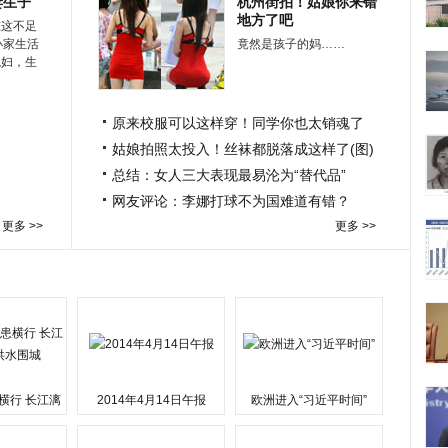
妻生子
杭州街拍！姑娘你来错
地方了吧
在这不足
小家生活
竟然是孩子的妈……
媳妇，生
原来校服可以这样穿！同学你也太销魂了
姑娘拍照太投入！丝袜都脱落成这样了(图)
总结：女人三大表现最易沦为“替代品”
网友评论：李娜打球不为国难道有错？
更多 >>
更多 >>
横行 长江漓
2014年4月14日午报
欧洲进入“习近平时间”
水围城