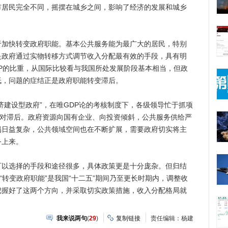
市居民完全不同，摇摆在城乡之间，影响了经济的发展和城乡
快转变政府职能。基本公共服务能为最广大的居民，特别
是政府通过实物转移方式调节收入分配最有效的手段，具有明
P的比重，从国际比较看与我国所处发展阶段基本相当，但政
低，问题的症结正是政府职能转变滞后。
建设型政府”，在唯GDP论的考核制度下，各级领导忙于抓项
相对滞后。政府资源向国有企业、向投资倾斜，公共服务供给严
易日益复杂，公共领域空间也在不断扩展，需要政府切实将主
务上来。
选择的手段和途径很多，具体政策更是十分庞杂。但归结
“转变政府职能”是我国“十二五”期间乃至更长时期内，调整收
把握好了这两个方向，并采取切实政策措施，收入分配格局就
我来说两句
(
29
)
复制链接
责任编辑：杨建