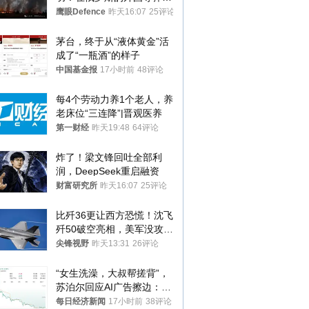
射车都是合法打击目标
鹰眼Defence
昨天16:07
25评论
茅台，终于从“液体黄金”活
成了“一瓶酒”的样子
中国基金报
17小时前
48评论
每4个劳动力养1个老人，养
老床位“三连降”|晋观医养
第一财经
昨天19:48
64评论
炸了！梁文锋回吐全部利
润，DeepSeek重启融资
财富研究所
昨天16:07
25评论
比歼36更让西方恐慌！沈飞
歼50破空亮相，美军没攻克
的技术被拿下
尖锋视野
昨天13:31
26评论
“女生洗澡，大叔帮搓背”，
苏泊尔回应AI广告擦边：视
频全下架，已强化内容管理
每日经济新闻
17小时前
38评论