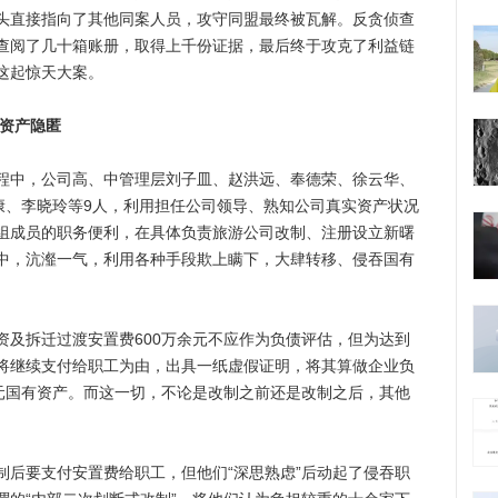
头直接指向了其他同案人员，攻守同盟最终被瓦解。反贪侦查
查阅了几十箱账册，取得上千份证据，最后终于攻克了利益链
这起惊天大案。
有资产隐匿
中，公司高、中管理层刘子皿、赵洪远、奉德荣、徐云华、
康、李晓玲等9人，利用担任公司领导、熟知公司真实资产状况
组成员的职务便利，在具体负责旅游公司改制、注册设立新曙
中，沆瀣一气，利用各种手段欺上瞒下，大肆转移、侵吞国有
拆迁过渡安置费600万余元不应作为负债评估，但为达到
将继续支付给职工为由，出具一纸虚假证明，将其算做企业负
万元国有资产。而这一切，不论是改制之前还是改制之后，其他
要支付安置费给职工，但他们“深思熟虑”后动起了侵吞职