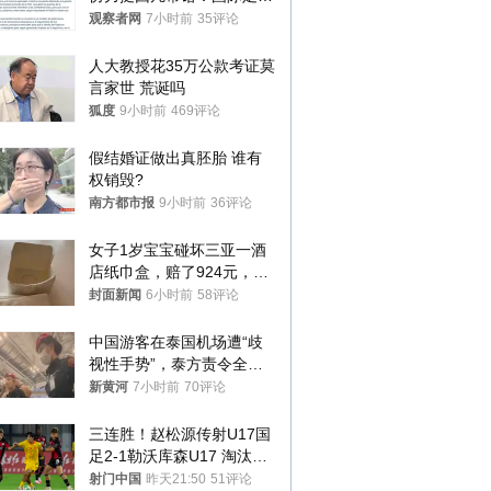
今后应继续在其领导下前行
观察者网
7小时前
35评论
人大教授花35万公款考证莫
言家世 荒诞吗
狐度
9小时前
469评论
假结婚证做出真胚胎 谁有
权销毁?
南方都市报
9小时前
36评论
女子1岁宝宝碰坏三亚一酒
店纸巾盒，赔了924元，发
帖吐槽后酒店退还一半的
封面新闻
6小时前
58评论
钱，当地市监局回应
中国游客在泰国机场遭“歧
视性手势”，泰方责令全面
调查，对责任人采取最严厉
新黄河
7小时前
70评论
处分
三连胜！赵松源传射U17国
足2-1勒沃库森U17 淘汰赛
将战河床
射门中国
昨天21:50
51评论