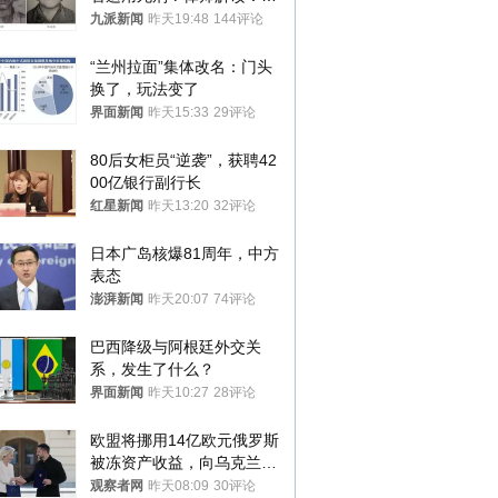
大概率不会被判处死刑
九派新闻
昨天19:48
144评论
“兰州拉面”集体改名：门头
换了，玩法变了
界面新闻
昨天15:33
29评论
80后女柜员“逆袭”，获聘42
00亿银行副行长
红星新闻
昨天13:20
32评论
日本广岛核爆81周年，中方
表态
澎湃新闻
昨天20:07
74评论
巴西降级与阿根廷外交关
系，发生了什么？
界面新闻
昨天10:27
28评论
欧盟将挪用14亿欧元俄罗斯
被冻资产收益，向乌克兰提
供援助
观察者网
昨天08:09
30评论