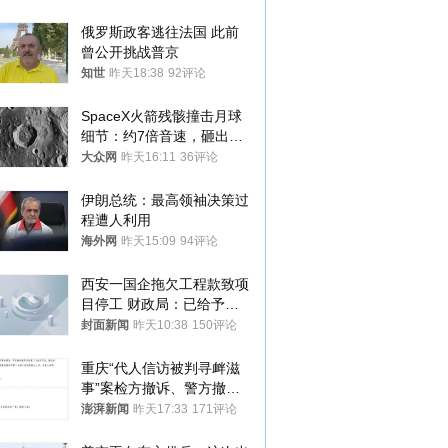
与审核
俄罗斯政客逃往法国 此前
曾公开挑战普京
知世
昨天18:38
92评论
SpaceX火箭残骸撞击月球
细节：约7倍音速，砸出直
径约30米撞击坑
大众网
昨天16:11
36评论
伊朗总统：最高领袖决策过
程遭人利用
海外网
昨天15:09
94评论
西安一国企拖欠工程款致项
目停工 财政局：已给予处
分，正督促整改
封面新闻
昨天10:38
150评论
重庆“代人信访被判寻衅滋
事”案检方撤诉、警方撤
案，两被告人获国赔
澎湃新闻
昨天17:33
171评论