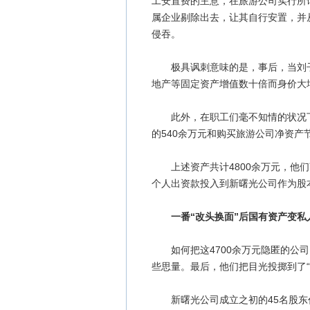
工安置费的主意，在旅游公司实行所
属企业剔除出去，让其自行安置，并从
侵吞。
极具讽刺意味的是，事后，当刘子
地产等固定资产增值数十倍而身价大
此外，在职工们毫不知情的状况下
的540余万元和购买旅游公司净资产节
上述资产共计4800余万元，他们
个人出资款投入到新曙光公司作为股
一番“改头换面”后国有资产变私
如何把这4700余万元隐匿的公司
些思量。最后，他们把目光投掷到了“
新曙光公司成立之初的45名股东