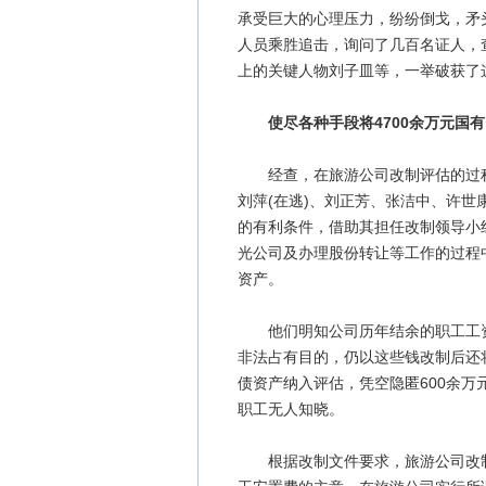
承受巨大的心理压力，纷纷倒戈，矛
人员乘胜追击，询问了几百名证人，
上的关键人物刘子皿等，一举破获了
使尽各种手段将4700余万元国
经查，在旅游公司改制评估的过程
刘萍(在逃)、刘正芳、张洁中、许世
的有利条件，借助其担任改制领导小
光公司及办理股份转让等工作的过程
资产。
他们明知公司历年结余的职工工资及
非法占有目的，仍以这些钱改制后还
债资产纳入评估，凭空隐匿600余
职工无人知晓。
根据改制文件要求，旅游公司改制后