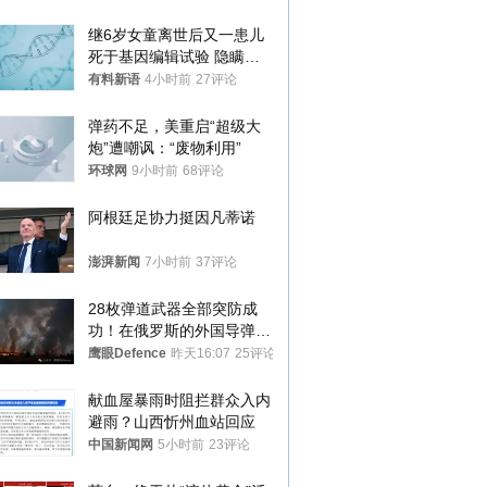
继6岁女童离世后又一患儿
死于基因编辑试验 隐瞒一
年才对外披露
有料新语
4小时前
27评论
弹药不足，美重启“超级大
炮”遭嘲讽：“废物利用”
环球网
9小时前
68评论
阿根廷足协力挺因凡蒂诺
澎湃新闻
7小时前
37评论
28枚弹道武器全部突防成
功！在俄罗斯的外国导弹发
射车都是合法打击目标
鹰眼Defence
昨天16:07
25评论
献血屋暴雨时阻拦群众入内
避雨？山西忻州血站回应
中国新闻网
5小时前
23评论