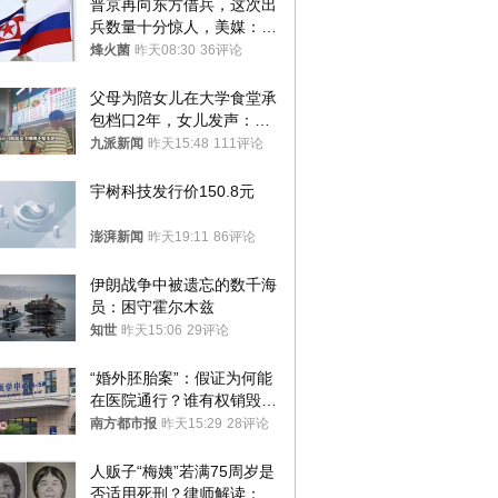
普京再向东方借兵，这次出
兵数量十分惊人，美媒：俄
朝要动真格？
烽火菌
昨天08:30
36评论
父母为陪女儿在大学食堂承
包档口2年，女儿发声：初
衷是为了陪伴，毕业后将不
九派新闻
昨天15:48
111评论
再营业
宇树科技发行价150.8元
澎湃新闻
昨天19:11
86评论
伊朗战争中被遗忘的数千海
员：困守霍尔木兹
知世
昨天15:06
29评论
“婚外胚胎案”：假证为何能
在医院通行？谁有权销毁胚
胎？
南方都市报
昨天15:29
28评论
人贩子“梅姨”若满75周岁是
否适用死刑？律师解读：很