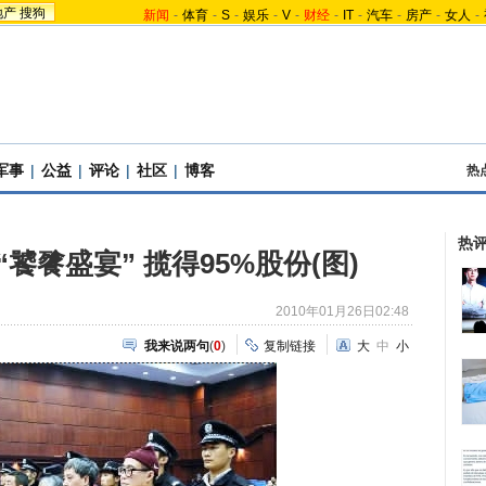
地产
搜狗
新闻
-
体育
-
S
-
娱乐
-
V
-
财经
-
IT
-
汽车
-
房产
-
女人
-
军事
|
公益
|
评论
|
社区
|
博客
热
热
饕餮盛宴” 揽得95%股份(图)
2010年01月26日02:48
我来说两句
(
0
)
复制链接
大
中
小