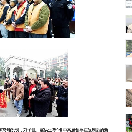
惊奇地发现，刘子皿、赵洪远等9名中高层领导在改制后的新