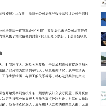
金融投资报》上发现，新曙光公司居然登报提出转让公司全部股
决策层一直宣称企业“亏损”，改制后也未见公司从事任何
内就聚集了如此巨额的财富?职工们疑心骤起，于是开始收集
案
、时间跨度大、利益关系复杂，于是成都市检察院反贪局的
接触了部分较为知情的举报人，收集相关情况，从中理清头
、工作生活经历、与职工的关系等等，精心选择案件的突破
也开始觉察到危机来临，频频商议订立攻守同盟，展开反侦
，决定先将部分被举报人员作为重点控制对象，对其他人员欲
目的。随着侦查的深入，最后被纳入监控的被调查人由于无法