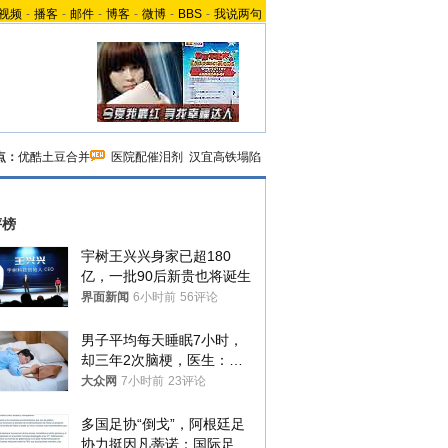
视频
-
播客
-
邮件
-
博客
-
微博
-
BBS
-
我说两句
点：
优酷土豆合并
医院配催泪剂
汉宜高铁塌陷
评榜
宇树王兴兴身家已超180
亿，一批90后新贵也将诞生
界面新闻
6小时前
56评论
男子平均每天睡眠7小时，
却三年2次脑梗，医生：这
样睡觉更伤身
大众网
7小时前
23评论
多国足协“倒戈”，阿根廷足
协力挺因凡蒂诺：国际足联