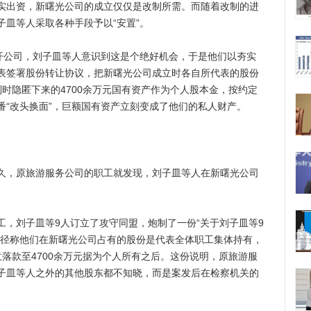
实出资，新曙光公司的成立仅仅是改制所需。而随着改制的进
皿等人采取各种手段予以“安置”。
公司，刘子皿等人意识到这是个绝好机会，于是他们以夯实
表签署股份转让协议，把新曙光公司成立时各自所代表的股份
时隐匿下来的4700余万元国有资产作为个人股本金，按约定
番“改头换面”，巨额国有资产立刻变成了他们的私人财产。
，原旅游服务公司的职工就发现，刘子皿等人在新曙光公司
刘子皿等9人订立了攻守同盟，炮制了一份“关于刘子皿等9
口径称他们在新曙光公司占有的股份是代表全体职工集体持有，
落款至4700余万元据为个人所有之后。这份说明，原旅游服
子皿等人之外的其他股东都不知晓，而是案发后在检察机关的