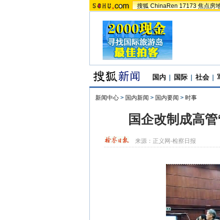
搜狐
ChinaRen
17173
焦点房
国内
|
国际
|
社会
|
新闻中心
>
国内新闻
>
国内要闻
>
时事
国企改制成高管“
来源：
正义网-检察日报