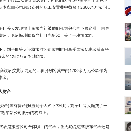
谓的“内部二次划断式改制”，将他们认为负担较重的十余家下
本应由公司总部支付的职工安置费中截留了2380余万元予以
皿等人发现那十多家当初被他们视为包袱的下属企业，因房
增后，竟后悔地慨叹当初目光短浅，丢了一块“肥肉”。
，刘子皿等人还将旅游公司改制时因享受国家优惠政策而得
余的1252万元予以隐匿。
商议后按共谋约定的比例分别将其中的4700余万元公款作为
本金。
人财产
资产(国有资产)归置到个人名下?对此，刘子皿等人颇费了一
纯洁”新公司股份的构成上。
代表是旅游公司全体职工的代表，但无论是这些股东代表还是