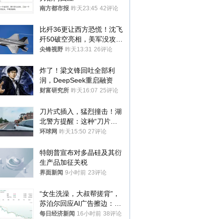
南方都市报
昨天23:45
42评论
比歼36更让西方恐慌！沈飞
歼50破空亮相，美军没攻克
的技术被拿下
尖锋视野
昨天13:31
26评论
炸了！梁文锋回吐全部利
润，DeepSeek重启融资
财富研究所
昨天16:07
25评论
刀片式插入，猛烈撞击！湖
北警方提醒：这种“刀片超
车”，太危险了
环球网
昨天15:50
27评论
特朗普宣布对多晶硅及其衍
生产品加征关税
界面新闻
9小时前
23评论
“女生洗澡，大叔帮搓背”，
苏泊尔回应AI广告擦边：视
频全下架，已强化内容管理
每日经济新闻
16小时前
38评论