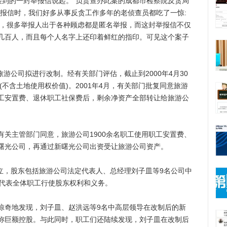
接到的一封举报信说起。”负责查办此案的成都市检察院反贪局
举报信时，我们好多从事反贪工作多年的老侦查员都吃了一惊:
信，很多举报人出于各种顾虑都是匿名举报，而这封举报信不仅
几百人，而且每个人名字上还印着鲜红的指印。可见这个案子
游公司拟进行改制。经有关部门评估，截止到2000年4月30
(不含土地使用权价值)。2001年4月，有关部门批复同意旅游
工安置费、退休职工社保费后，剩余净资产全部转让给旅游公
主管部门同意，旅游公司1900余名职工使用职工安置费、
曙光公司，再通过新曙光公司出资受让旅游公司资产。
立，股东包括旅游公司法定代表人、总经理刘子皿等9名公司中
们代表全体职工行使股东权利和义务。
奇地发现，刘子皿、赵洪远等9名中高层领导在改制后的新
堪称巨额控股。与此同时，职工们还陆续发现，刘子皿在改制后