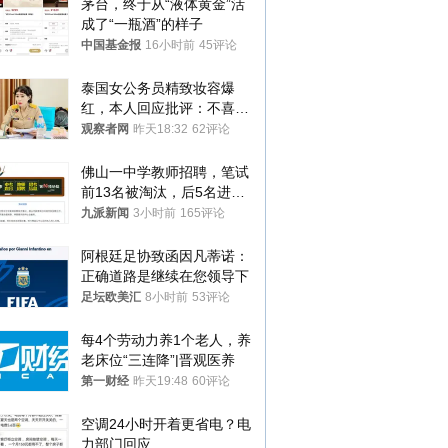
茅台，终于从“液体黄金”活
成了“一瓶酒”的样子
中国基金报
16小时前
45评论
泰国女公务员精致妆容爆
红，本人回应批评：不喜欢
就别看
观察者网
昨天18:32
62评论
佛山一中学教师招聘，笔试
前13名被淘汰，后5名进体
检，被疑萝卜岗，官方通
九派新闻
3小时前
165评论
报：已叫停
阿根廷足协致函因凡蒂诺：
正确道路是继续在您领导下
足坛欧美汇
8小时前
53评论
每4个劳动力养1个老人，养
老床位“三连降”|晋观医养
第一财经
昨天19:48
60评论
空调24小时开着更省电？电
力部门回应