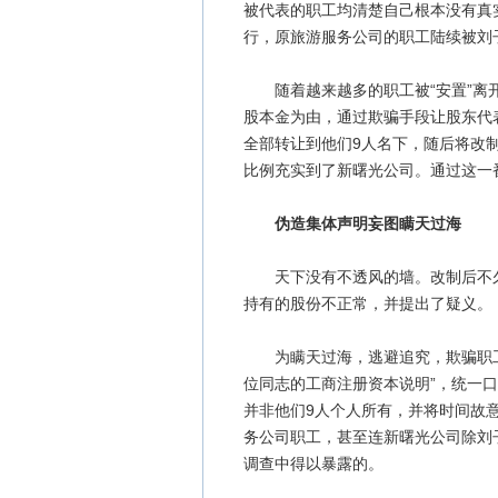
被代表的职工均清楚自己根本没有真
行，原旅游服务公司的职工陆续被刘子
随着越来越多的职工被“安置”离开
股本金为由，通过欺骗手段让股东代
全部转让到他们9人名下，随后将改制
比例充实到了新曙光公司。通过这一
伪造集体声明妄图瞒天过海
天下没有不透风的墙。改制后不久
持有的股份不正常，并提出了疑义。
为瞒天过海，逃避追究，欺骗职工，
位同志的工商注册资本说明”，统一
并非他们9人个人所有，并将时间故意
务公司职工，甚至连新曙光公司除刘
调查中得以暴露的。