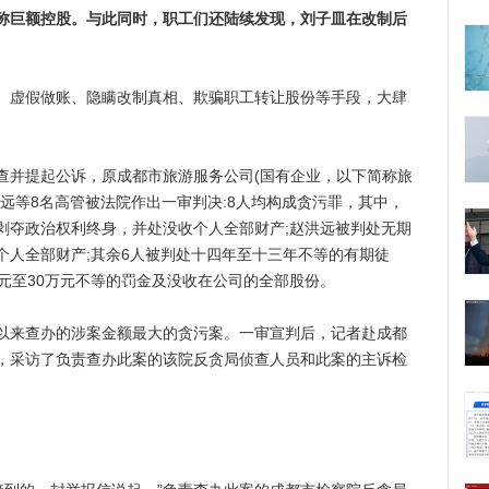
堪称巨额控股。与此同时，职工们还陆续发现，刘子皿在改制后
虚假做账、隐瞒改制真相、欺骗职工转让股份等手段，大肆
并提起公诉，原成都市旅游服务公司(国有企业，以下简称旅
远等8名高管被法院作出一审判决:8人均构成贪污罪，其中，
剥夺政治权利终身，并处没收个人全部财产;赵洪远被判处无期
个人全部财产;其余6人被判处十四年至十三年不等的有期徒
元至30万元不等的罚金及没收在公司的全部股份。
来查办的涉案金额最大的贪污案。一审宣判后，记者赴成都
，采访了负责查办此案的该院反贪局侦查人员和此案的主诉检