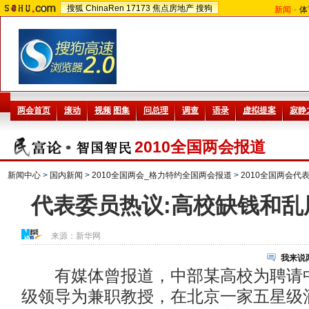
搜狐
ChinaRen
17173
焦点房地产
搜狗
新闻
-
体
2010全国两会报道
新闻中心
>
国内新闻
>
2010全国两会_格力特约全国两会报道
>
2010全国两会代
代表委员热议:高校缺钱和乱
来源：
新华网
我来说
有媒体曾报道，中部某高校为聘请中
级领导为兼职教授，在北京一家五星级