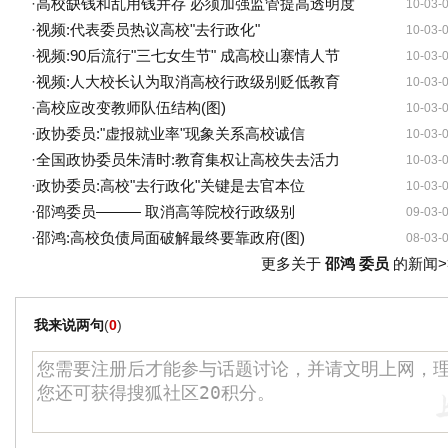
·
高校缺钱和乱用钱并存 必须加强监管提高透明度
10-03-
·
视频:代表委员热议高校"去行政化"
10-03-
·
视频:90后流行"三七女生节" 成高校山寨情人节
10-03-
·
视频:人大校长认为取消高校行政级别贬低教育
10-03-
·
高校应改变教师队伍结构(图)
10-03-
·
政协委员:"虚报就业率"现象关系高校诚信
10-03-
·
全国政协委员朱清时:教育集权让高校失去活力
10-03-
·
政协委员:高校"去行政化"关键是去官本位
10-03-
·
邵鸿委员——— 取消高等院校行政级别
09-03-
·
邵鸿:高校负债局面破解最终要靠政府(图)
08-03-
更多关于
邵鸿 委员
的新闻>
我来说两句
(
0
)