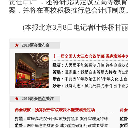
责任审计”，还将研究制定设立高等教
案，并将在高校积极推行总会计师制度
(本报北京3月8日电记者叶铁桥甘丽
2010两会发布台
十一届全国人大三次会议闭幕
温家宝答中
经济：
人民币不能被强制升值
许多企业状
贸易：
温家宝：我是自由贸易支持者 有些
涉台：
不要因50年政治丢掉5千年文化 去
妙语：
以诗明志：虽九死其尤未悔
公平正
2010两会热点关注
两会观察：预算报告审议表决不能变成走过场
两会
打黑：
重庆高法院长回应质疑打黑者 案件审理无特殊
监督
监督：
网络民意走红两会 成为监督政府行政重要渠道
货币