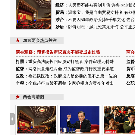
经济：
人民币不能被强制升值
许多企业状
贸易：
温家宝：我是自由贸易支持者 有些
涉台：
不要因50年政治丢掉5千年文化 去
妙语：
以诗明志：虽九死其尤未悔
公平正
2010两会热点关注
两会观察：预算报告审议表决不能变成走过场
两会
打黑：
重庆高法院长回应质疑打黑者 案件审理无特殊
监督
监督：
网络民意走红两会 成为监督政府行政重要渠道
货币
医改：
委员谈医改：政府投入是必要的但不是第一位的
反腐
个税：
个税起征点暂不调整 专家称税改方案今年难出
公职
两会高清图