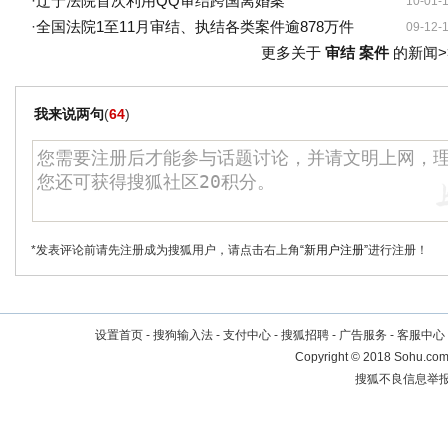
·
辽宁法院首次利用QQ审结跨国离婚案
10-01-
·
全国法院1至11月审结、执结各类案件逾878万件
09-12-
更多关于
审结 案件
的新闻>
我来说两句
(
64
)
*发表评论前请先注册成为搜狐用户，请点击右上角
“新用户注册”
进行注册！
设置首页
-
搜狗输入法
-
支付中心
-
搜狐招聘
-
广告服务
-
客服中心
Copyright
©
2018 Sohu.com 
搜狐不良信息举