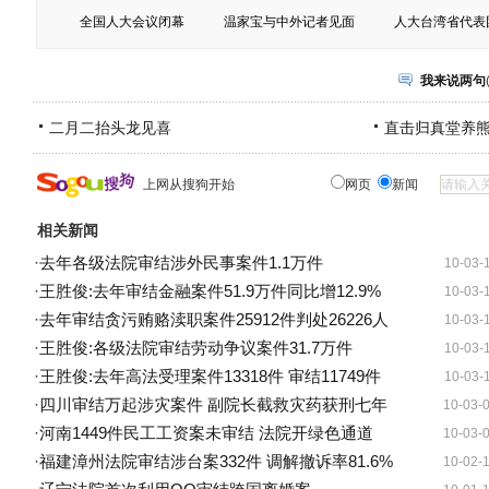
全国人大会议闭幕
温家宝与中外记者见面
人大台湾省代表
我来说两句
二月二抬头龙见喜
直击归真堂养
上网从搜狗开始
网页
新闻
相关新闻
·
去年各级法院审结涉外民事案件1.1万件
10-03-
·
王胜俊:去年审结金融案件51.9万件同比增12.9%
10-03-
·
去年审结贪污贿赂渎职案件25912件判处26226人
10-03-
·
王胜俊:各级法院审结劳动争议案件31.7万件
10-03-
·
王胜俊:去年高法受理案件13318件 审结11749件
10-03-
·
四川审结万起涉灾案件 副院长截救灾药获刑七年
10-03-
·
河南1449件民工工资案未审结 法院开绿色通道
10-03-
·
福建漳州法院审结涉台案332件 调解撤诉率81.6%
10-02-