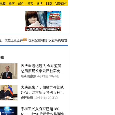
视频
-
播客
-
邮件
-
博客
-
微博
-
BBS
-
我说两句
点：
优酷土豆合并
医院配催泪剂
汉宜高铁塌陷
评榜
因严重违纪违法 金融监管
总局原局长李云泽被罢免全
国人大代表
经济观察报
4小时前
90评论
大决战来了，朝鲜导弹部队
赴俄，普京新设特殊兵种，
76岁老将扛旗
虚怀论语
10小时前
22评论
宇树王兴兴身家已超180
亿，一批90后新贵也将诞生