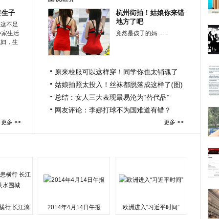
妻生子
杭州街拍！姑娘你来错
地方了吧
在这不足
小家生活
竟然是孩子的妈……
媳妇，生
原来校服可以这样穿！同学你也太销魂了
姑娘拍照太投入！丝袜都脱落成这样了(图)
总结：女人三大表现最易沦为“替代品”
网友评论：李娜打球不为国难道有错？
更多 >>
更多 >>
横行 长江漓
2014年4月14日午报
欧洲进入“习近平时间”
水围城