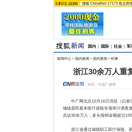
搜狐
ChinaRen
17173
焦点房
国内
|
国际
|
社会
|
军
新闻中心
>
国内新闻
>
国内要闻
>
时事
浙江30余万人重
来源：
中国广播网
中广网北京10月16日消息（记者
城镇居民基本医疗保险专项审计调查发
员达30余万人，多头报销金额超过10
浙江省通过城镇职工医疗保险、新农