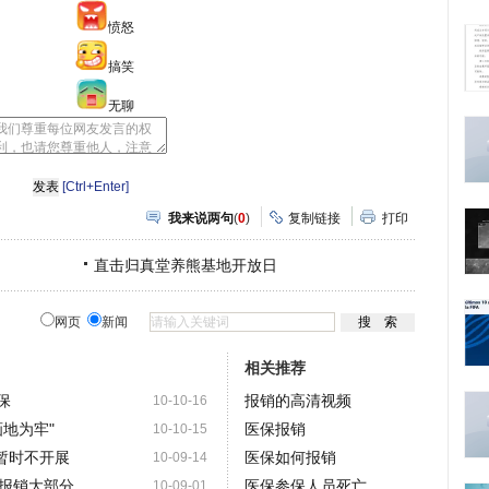
愤怒
搞笑
无聊
[Ctrl+Enter]
我来说两句
(
0
)
复制链接
打印
直击归真堂养熊基地开放日
网页
新闻
相关推荐
保
报销的高清视频
10-10-16
地为牢"
医保报销
10-10-15
暂时不开展
医保如何报销
10-09-14
报销大部分
医保参保人员死亡
10-09-01