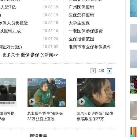
保人近7亿
广州医保报销
10-08-19
负
医保怎样报销
10-08-19
参保人员负担近
大学生医保
10-08-18
以报销九成
一老医保参保缴费
10-08-10
医保报销范围
10-07-23
近万元(图)
淮南市市医保参保条件
10-07-02
更多关于
医保 参保
的新闻>>
1/3
限额将提
老太联合"医生"骗医保
两老人伪造医院门诊发
6倍
28万 法庭上互咬
票 骗取医保27万
图说世界