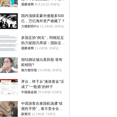
就别看
观察者网
昨天18:32
65评论
国内顶级富豪补缴最多500
亿，万亿海外资产难藏了？
大猫财经Pro
11小时前
29评论
多国足协“倒戈”，阿根廷足
协力挺因凡蒂诺：国际足联
今后应继续在其领导下前行
观察者网
11小时前
35评论
假结婚证做出真胚胎 谁有
权销毁?
南方都市报
13小时前
36评论
茅台，终于从“液体黄金”活
成了“一瓶酒”的样子
中国基金报
20小时前
53评论
中国游客在泰国机场遭“歧
视性手势”，泰方责令全面
调查，对责任人采取最严厉
新黄河
11小时前
74评论