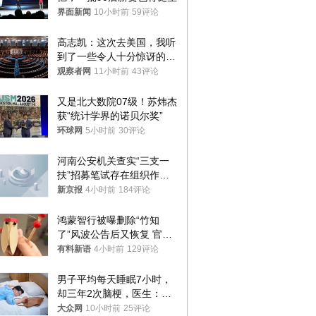
界面新闻
10小时前
59评论
高志凯：这次去美国，我听
到了一些令人十分惊讶的消
息
观察者网
11小时前
43评论
又是北大数院07级！苏炜杰
获“统计学界的诺贝尔奖”
环球网
5小时前
30评论
河南公安机关查实“三支一
扶”招募笔试存在组织作弊
犯罪行为
新京报
4小时前
184评论
鸿蒙智行被曝删除“竹知
了”风波公告后又恢复 官媒
曾力挺：劝华为要大度的，
有料新语
4小时前
129评论
你们适不适合？
男子平均每天睡眠7小时，
却三年2次脑梗，医生：这
样睡觉更伤身
大众网
10小时前
25评论