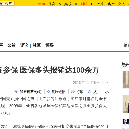
地产
搜狗
新闻
-
体育
-
S
-
娱乐
-
V
-
财经
-
IT
-
汽车
-
房产
-
女人
-
事
|
公益
|
评论
|
社区
|
博客
热
热
复参保 医保多头报销达100余万
2010年10月16日20:28
大
中
我来说两句
(
0
)
复制链接
打印
小
张国亮）据中国之声《央广新闻》报道，浙江审计部门对全省
现，2009年，全省各地城居医保和其他医保之间重复参保人
0万元。
合、城镇居民医疗保险三项医保制度来实现“全民医保”的目