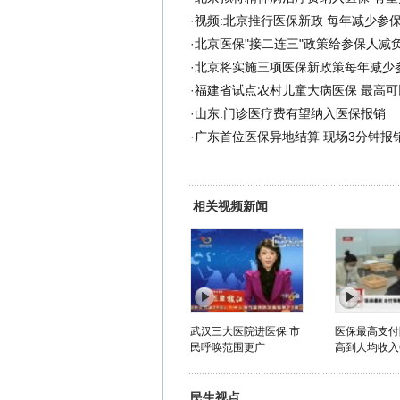
·
视频:北京推行医保新政 每年减少参
·
北京医保"接二连三"政策给参保人减
·
北京将实施三项医保新政策每年减少
·
福建省试点农村儿童大病医保 最高可
·
山东:门诊医疗费有望纳入医保报销
·
广东首位医保异地结算 现场3分钟报销
相关视频新闻
武汉三大医院进医保 市
医保最高支付
民呼唤范围更广
高到人均收入
民生视点