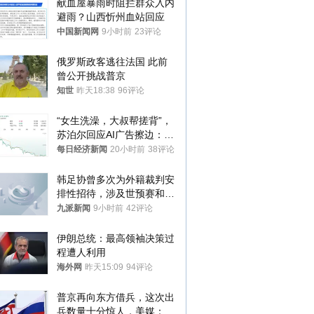
献血屋暴雨时阻拦群众入内
避雨？山西忻州血站回应
中国新闻网
9小时前
23评论
俄罗斯政客逃往法国 此前
曾公开挑战普京
知世
昨天18:38
96评论
“女生洗澡，大叔帮搓背”，
苏泊尔回应AI广告擦边：视
频全下架，已强化内容管理
每日经济新闻
20小时前
38评论
与审核
韩足协曾多次为外籍裁判安
排性招待，涉及世预赛和奥
预赛，韩足协回应
九派新闻
9小时前
42评论
伊朗总统：最高领袖决策过
程遭人利用
海外网
昨天15:09
94评论
普京再向东方借兵，这次出
兵数量十分惊人，美媒：俄