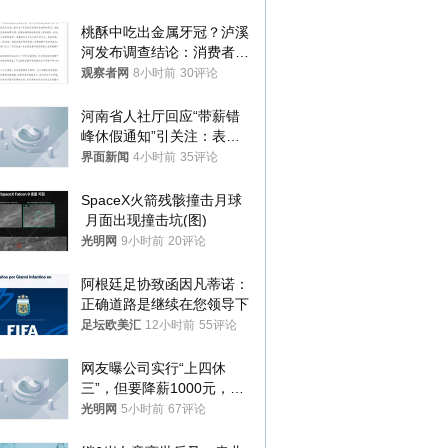
桃酥中吃出金属牙冠？泸溪
河发布调查结论：消费者已
澄清，所发视频情况不属实
观察者网
8小时前
30评论
河南省人社厅回应“带薪错
峰休假通知”引关注：表述
不够准确，待修改后印发
界面新闻
4小时前
35评论
SpaceX火箭残骸撞击月球
 月面出现撞击坑(图)
光明网
9小时前
20评论
阿根廷足协致函因凡蒂诺：
正确道路是继续在您领导下
足坛欧美汇
12小时前
55评论
网友曝公司实行“上四休
三”，但要降薪1000元，不
接受只能辞职
光明网
5小时前
67评论