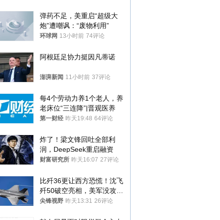
处分
弹药不足，美重启“超级大
炮”遭嘲讽：“废物利用”
环球网
13小时前
74评论
阿根廷足协力挺因凡蒂诺
澎湃新闻
11小时前
37评论
每4个劳动力养1个老人，养
老床位“三连降”|晋观医养
第一财经
昨天19:48
64评论
炸了！梁文锋回吐全部利
润，DeepSeek重启融资
财富研究所
昨天16:07
27评论
比歼36更让西方恐慌！沈飞
歼50破空亮相，美军没攻克
的技术被拿下
尖锋视野
昨天13:31
26评论