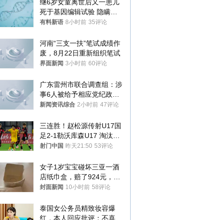
继6岁女童离世后又一患儿
死于基因编辑试验 隐瞒一
年才对外披露
有料新语
8小时前
35评论
河南“三支一扶”笔试成绩作
废，8月22日重新组织笔试
界面新闻
3小时前
60评论
广东雷州市联合调查组：涉
事6人被给予相应党纪政务
处分和组织处理
新闻资讯综合
2小时前
47评论
三连胜！赵松源传射U17国
足2-1勒沃库森U17 淘汰赛
将战河床
射门中国
昨天21:50
53评论
女子1岁宝宝碰坏三亚一酒
店纸巾盒，赔了924元，发
帖吐槽后酒店退还一半的
封面新闻
10小时前
58评论
钱，当地市监局回应
泰国女公务员精致妆容爆
红，本人回应批评：不喜欢