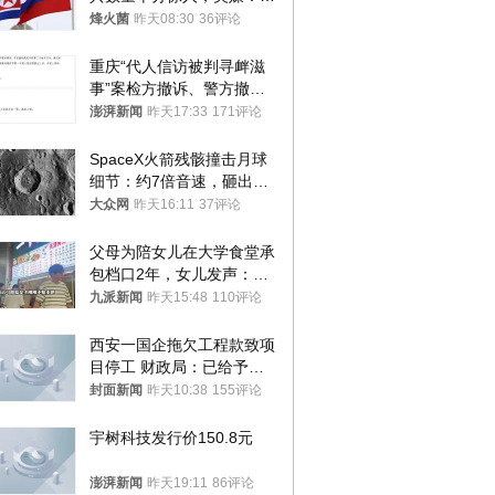
朝要动真格？
烽火菌
昨天08:30
36评论
重庆“代人信访被判寻衅滋
事”案检方撤诉、警方撤
案，两被告人获国赔
澎湃新闻
昨天17:33
171评论
SpaceX火箭残骸撞击月球
细节：约7倍音速，砸出直
径约30米撞击坑
大众网
昨天16:11
37评论
父母为陪女儿在大学食堂承
包档口2年，女儿发声：初
衷是为了陪伴，毕业后将不
九派新闻
昨天15:48
110评论
再营业
西安一国企拖欠工程款致项
目停工 财政局：已给予处
分，正督促整改
封面新闻
昨天10:38
155评论
宇树科技发行价150.8元
澎湃新闻
昨天19:11
86评论