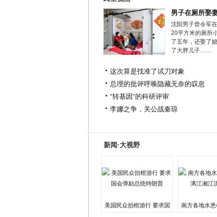
男子在厕所娶
沈阳男子曾令军
20平方米的厕所
了五年，还娶了
了大胖儿子……
这次算是找准了试刀对象
总理的批评呼唤隐藏无奈的叹息
“转基因”的科研评审
李娜之争，关公战秦琼
新闻·大视野
美国民众抬棺游行 要求国
南方各地水患
会弹劾总统特朗普
江湘江洪