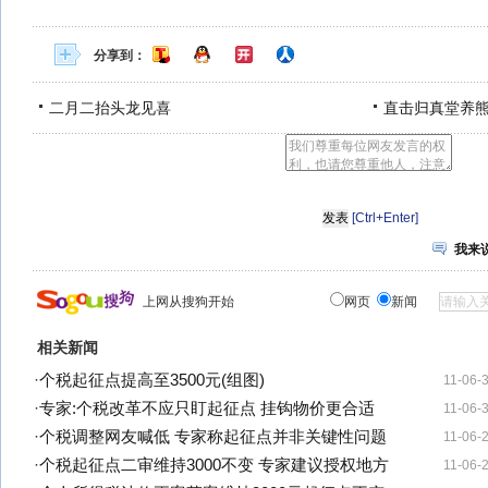
分享到：
二月二抬头龙见喜
直击归真堂养
[Ctrl+Enter]
我来
上网从搜狗开始
网页
新闻
相关新闻
·
个税起征点提高至3500元(组图)
11-06-
·
专家:个税改革不应只盯起征点 挂钩物价更合适
11-06-
·
个税调整网友喊低 专家称起征点并非关键性问题
11-06-
·
个税起征点二审维持3000不变 专家建议授权地方
11-06-