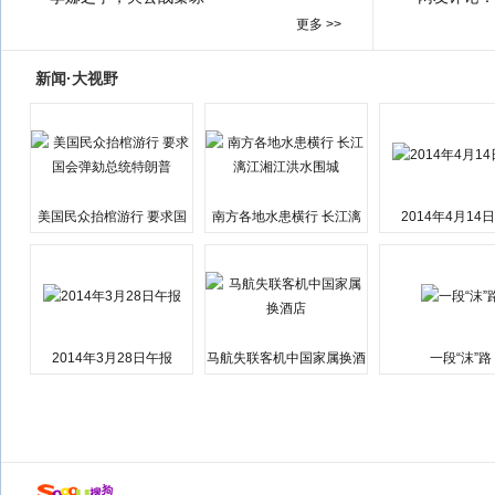
更多 >>
新闻·大视野
美国民众抬棺游行 要求国
南方各地水患横行 长江漓
2014年4月14
会弹劾总统特朗普
江湘江洪水围城
2014年3月28日午报
马航失联客机中国家属换酒
一段“沫”路
店