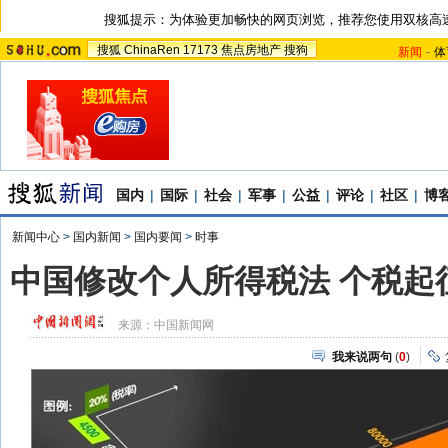
搜狐提示：为体验更加畅快的网页浏览，推荐您使用双核高
搜狐
ChinaRen
17173
焦点房地产
搜狗
新闻
-
体
国内
|
国际
|
社会
|
军事
|
公益
|
评论
|
社区
|
博
新闻中心
>
国内新闻
>
国内要闻
>
时事
中国修改个人所得税法 个税起征
来源：
中国新闻网
我来说两句
(
0
)