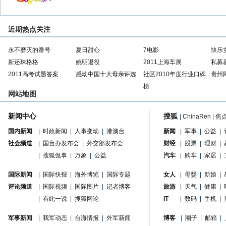
近期热点关注
永不磨灭的番号
夏日甜心
7电影
快乐
新还珠格格
姚明退役
2011上海车展
私募
2011高考试题答案
感动中国十大母亲评选
社区2010年度行业口碑
贵州
榜
网站地图
新闻中心
搜狐
|
ChinaRen
|
焦
国内新闻
|
时政新闻
|
人事变动
|
港澳台
新闻
|
军事
|
公益
|
社会频道
|
国台办发布会
|
外交部发布会
财经
|
股票
|
理财
|
|
搜狐侃事
|
万象
|
公益
汽车
|
购车
|
家居
|
国际新闻
|
国际快报
|
海外博览
|
国际专题
女人
|
母婴
|
新娘
|
评论频道
|
国际视频
|
国际图片
|
记者博客
旅游
|
天气
|
健康
|
|
有此一说
|
搜狐网论
IT
|
数码
|
手机
|
军事新闻
|
我军动态
|
台海情报
|
外军新闻
博客
|
圈子
|
邮箱
|