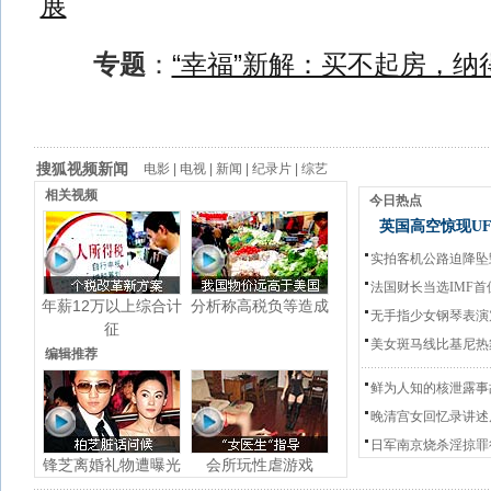
展
专题
：
“幸福”新解：买不起房，纳
搜狐视频新闻
电影
|
电视
|
新闻
|
纪录片
|
综艺
相关视频
今日热点
英国高空惊现U
实拍客机公路迫降坠
法国财长当选IMF首
年薪12万以上综合计
分析称高税负等造成
无手指少女钢琴表演
征
美女斑马线比基尼热
编辑推荐
鲜为人知的核泄露事
晚清宫女回忆录讲述
日军南京烧杀淫掠罪
锋芝离婚礼物遭曝光
会所玩性虐游戏