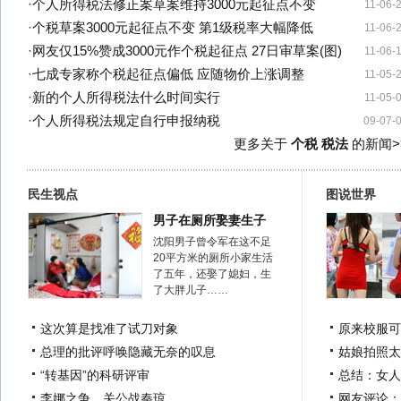
·
个人所得税法修正案草案维持3000元起征点不变
11-06-
·
个税草案3000元起征点不变 第1级税率大幅降低
11-06-
·
网友仅15%赞成3000元作个税起征点 27日审草案(图)
11-06-
·
七成专家称个税起征点偏低 应随物价上涨调整
11-05-
·
新的个人所得税法什么时间实行
11-05-
·
个人所得税法规定自行申报纳税
09-07-
更多关于
个税 税法
的新闻>
民生视点
图说世界
男子在厕所娶妻生子
沈阳男子曾令军在这不足
20平方米的厕所小家生活
了五年，还娶了媳妇，生
了大胖儿子……
这次算是找准了试刀对象
原来校服可
总理的批评呼唤隐藏无奈的叹息
姑娘拍照太
“转基因”的科研评审
总结：女人
李娜之争，关公战秦琼
网友评论：