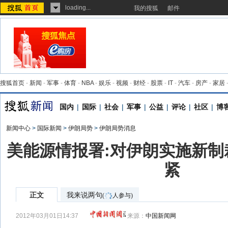
loading...
我的搜狐
邮件
搜狐首页
-
新闻
-
军事
-
体育
-
NBA
-
娱乐
-
视频
-
财经
-
股票
-
IT
-
汽车
-
房产
-
家居
国内
|
国际
|
社会
|
军事
|
公益
|
评论
|
社区
|
博
新闻中心
>
国际新闻
>
伊朗局势
>
伊朗局势消息
美能源情报署:对伊朗实施新制
紧
正文
我来说两句
(
人参与)
2012年03月01日14:37
来源：
中国新闻网