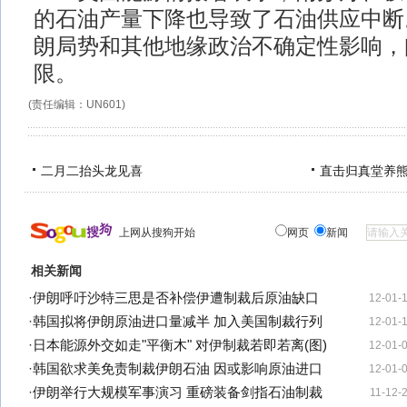
的石油产量下降也导致了石油供应中断
朗局势和其他地缘政治不确定性影响，
限。
(责任编辑：UN601)
二月二抬头龙见喜
直击归真堂养
上网从搜狗开始
网页
新闻
相关新闻
·
伊朗呼吁沙特三思是否补偿伊遭制裁后原油缺口
12-01-
·
韩国拟将伊朗原油进口量减半 加入美国制裁行列
12-01-
·
日本能源外交如走"平衡木" 对伊制裁若即若离(图)
12-01-
·
韩国欲求美免责制裁伊朗石油 因或影响原油进口
12-01-
·
伊朗举行大规模军事演习 重磅装备剑指石油制裁
11-12-