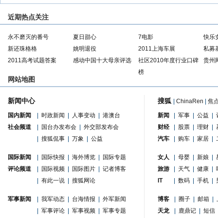
近期热点关注
永不磨灭的番号
夏日甜心
7电影
快乐
新还珠格格
姚明退役
2011上海车展
私募
2011高考试题答案
感动中国十大母亲评选
社区2010年度行业口碑
贵州
榜
网站地图
新闻中心
搜狐
|
ChinaRen
|
焦
国内新闻
|
时政新闻
|
人事变动
|
港澳台
新闻
|
军事
|
公益
|
社会频道
|
国台办发布会
|
外交部发布会
财经
|
股票
|
理财
|
|
搜狐侃事
|
万象
|
公益
汽车
|
购车
|
家居
|
国际新闻
|
国际快报
|
海外博览
|
国际专题
女人
|
母婴
|
新娘
|
评论频道
|
国际视频
|
国际图片
|
记者博客
旅游
|
天气
|
健康
|
|
有此一说
|
搜狐网论
IT
|
数码
|
手机
|
军事新闻
|
我军动态
|
台海情报
|
外军新闻
博客
|
圈子
|
邮箱
|
|
军事评论
|
军事视频
|
军事专题
天龙
|
鹿鼎记
|
短信