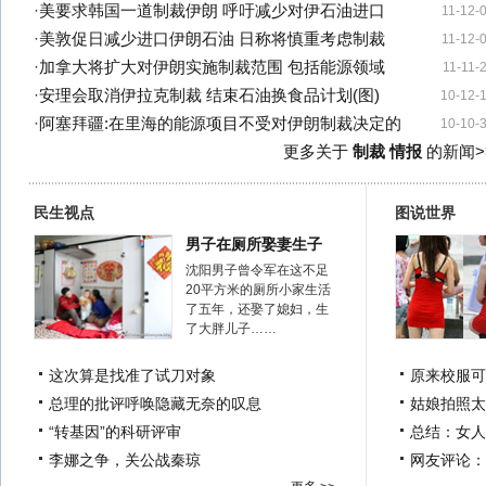
·
美要求韩国一道制裁伊朗 呼吁减少对伊石油进口
11-12-
·
美敦促日减少进口伊朗石油 日称将慎重考虑制裁
11-12-
·
加拿大将扩大对伊朗实施制裁范围 包括能源领域
11-11-
·
安理会取消伊拉克制裁 结束石油换食品计划(图)
10-12-
·
阿塞拜疆:在里海的能源项目不受对伊朗制裁决定的
10-10-
更多关于
制裁 情报
的新闻>
民生视点
图说世界
男子在厕所娶妻生子
沈阳男子曾令军在这不足
20平方米的厕所小家生活
了五年，还娶了媳妇，生
了大胖儿子……
这次算是找准了试刀对象
原来校服可
总理的批评呼唤隐藏无奈的叹息
姑娘拍照太
“转基因”的科研评审
总结：女人
李娜之争，关公战秦琼
网友评论：