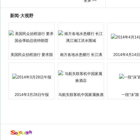
更多 >>
新闻·大视野
美国民众抬棺游行 要求国
南方各地水患横行 长江漓
2014年4月14
会弹劾总统特朗普
江湘江洪水围城
2014年3月28日午报
马航失联客机中国家属换酒
一段“沫”路
店