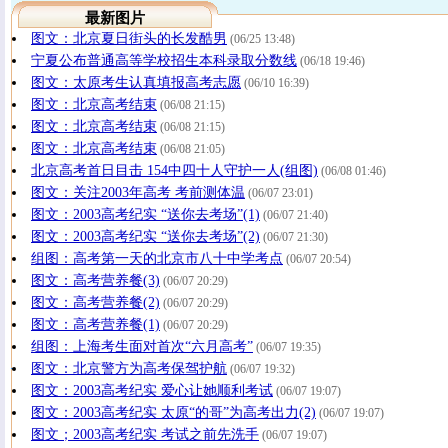
最新图片
图文：北京夏日街头的长发酷男
(06/25 13:48)
宁夏公布普通高等学校招生本科录取分数线
(06/18 19:46)
图文：太原考生认真填报高考志愿
(06/10 16:39)
图文：北京高考结束
(06/08 21:15)
图文：北京高考结束
(06/08 21:15)
图文：北京高考结束
(06/08 21:05)
北京高考首日目击 154中四十人守护一人(组图)
(06/08 01:46)
图文：关注2003年高考 考前测体温
(06/07 23:01)
图文：2003高考纪实 “送你去考场”(1)
(06/07 21:40)
图文：2003高考纪实 “送你去考场”(2)
(06/07 21:30)
组图：高考第一天的北京市八十中学考点
(06/07 20:54)
图文：高考营养餐(3)
(06/07 20:29)
图文：高考营养餐(2)
(06/07 20:29)
图文：高考营养餐(1)
(06/07 20:29)
组图：上海考生面对首次“六月高考”
(06/07 19:35)
图文：北京警方为高考保驾护航
(06/07 19:32)
图文：2003高考纪实 爱心让她顺利考试
(06/07 19:07)
图文：2003高考纪实 太原“的哥”为高考出力(2)
(06/07 19:07)
图文；2003高考纪实 考试之前先洗手
(06/07 19:07)