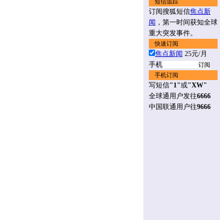
短信追踪
订阅搜狐短信
焦点新
闻
，第一时间获知全球
重大突发事件。
快速订阅
焦点新闻
25元/月
手机
手机订阅
写短信
"1"
或
"XW"
全球通用户发往
6666
中国联通用户往
9666