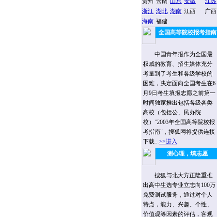
贵州
云南
山东
安徽
江苏
浙江
湖北
湖南
江西
广西
海南
福建
全国高等院校报考指南
中国青年报作为全国最
权威的教育、招生媒体充分
考量到了考生和各级学校的
困难，决定面向全国考生在6
月9日考生填报志愿之前第一
时间独家推出包括各级各类
高校（包括公、民办院
校）"2003年全国高等院校报
考指南"，搜狐网将提供连接
下载...
>>进入
测心理，填志愿
搜狐与北大方正隆重推
出高中生选专业立志向100万
免费测试服务，通过对个人
特点，能力、兴趣、个性、
价值观等因素的评估，客观