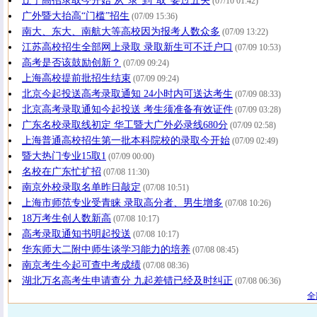
辽宁高招录取今开始 从“录”到“取”要过五关
(07/10 01:42)
广外暨大抬高“门槛”招生
(07/09 15:36)
南大、东大、南航大等高校因为报考人数众多
(07/09 13:22)
江苏高校招生全部网上录取 录取新生可不迁户口
(07/09 10:53)
高考是否该鼓励创新？
(07/09 09:24)
上海高校提前批招生结束
(07/09 09:24)
北京今起投送高考录取通知 24小时内可送达考生
(07/09 08:33)
北京高考录取通知今起投送 考生须准备有效证件
(07/09 03:28)
广东名校录取线初定 华工暨大广外必录线680分
(07/09 02:58)
上海普通高校招生第一批本科院校的录取今开始
(07/09 02:49)
暨大热门专业15取1
(07/09 00:00)
名校在广东忙扩招
(07/08 11:30)
南京外校录取名单昨日敲定
(07/08 10:51)
上海市师范专业受青睐 录取高分者、男生增多
(07/08 10:26)
18万考生创人数新高
(07/08 10:17)
高考录取通知书明起投送
(07/08 10:17)
华东师大二附中师生谈学习能力的培养
(07/08 08:45)
南京考生今起可查中考成绩
(07/08 08:36)
湖北万名高考生申请查分 九起差错已经及时纠正
(07/08 06:36)
全