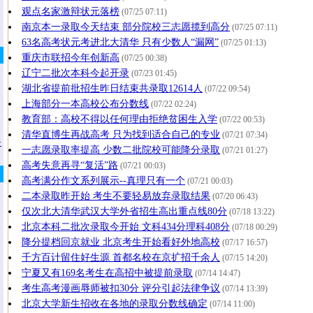
观点名家激辩状元落榜
(07/25 07:11)
南京本一录取今天结束 部分院校三志愿揽到高分
(07/25 07:11)
63名高考状元考进北大清华 只有少数人“漏网”
(07/25 01:13)
重庆市联招今年创新高
(07/25 00:38)
辽宁二批次本科今起开录
(07/23 01:45)
湖北省提前批招生昨日结束共录取12614人
(07/22 09:54)
上海部分一本高校公布分数线
(07/22 02:24)
教育部：高校不得以任何理由拒绝贫困生入学
(07/22 00:53)
清华直博生再战高考 只为找到适合自己的专业
(07/21 07:34)
>
一志愿录取率提高 少数二批院校可能降分录取
(07/21 01:27)
高考失意再寻“复活”路
(07/21 00:03)
高考满分作文系列展示--真理只有一个
(07/21 00:03)
二本录取昨开始 考生不要轻易放弃录取结果
(07/20 06:43)
仅次北大清华武汉大学外省招生高出重点线80分
(07/18 13:22)
北京本科二批次录取今开始 文科434分理科408分
(07/18 00:29)
降分提档回京就业 北京考生开始看好外地高校
(07/17 16:57)
千方百计留住好生源 首都名校在京扩招千余人
(07/15 14:20)
宁夏又有169名考生在高招中被提前录取
(07/14 14:47)
考生高考漫画辱师被扣30分 评分引起法律争议
(07/14 13:39)
北京大学新生招收在各地的录取分数线确定
(07/14 11:00)