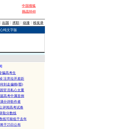
中国搜狐
挑战8848
┊
出国
┊
求职
┊
动漫
┊
校友录
心纯文字版
闻
专骗高考生
较 注意拉开差距
何剑走偏锋(图)
是因官员私心太重
历届高考中属首例
收满分诗歌作者
上评阅高考试卷
录取分数线
数线可能低于去年
将于25日公布