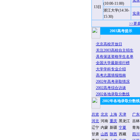
实录
(10:00-11:00)
13日
浙江大学(14:30-
实录
15:30)
>>更
2003高考提示
·
北京高校开放日
·
关注2003高校自主招生
·
具有保送资格学生名单
·
全国大学最新排行榜
·
大学学科专业介绍
·
高考志愿填报指南
·
2002年高考录取情况
·
2002高考综合访谈
·
2002各地录取分数线
2002年各地录取分数线
总览
北京
上海
天津
广东
河北
河南
重庆
黑龙江
吉林
辽宁
内蒙
新疆
宁夏
青海
甘肃
山西
陕西
西藏
四川