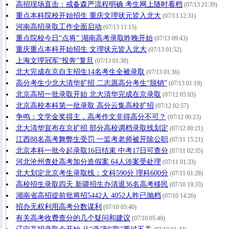
高招现场直击：戒备森严流程明确 考生网上随时看档
(07/13 21:39)
重点本科院校开始招生 重庆文理状元皆入北大
(07/13 12:31)
河南高招录取工作全面启动
(07/13 11:15)
重点院校今日“点将” 湖南高考录取昨晚开始
(07/13 09:43)
重庆重点本科开始招生 文理状元皆入北大
(07/13 01:52)
上海文理冠军“投奔”复旦
(07/13 01:38)
北大完成在京自主招生14名考生全被录取
(07/13 01:36)
高分考生少北大清华扩招 二志愿高分考生“脱销”
(07/13 01:19)
北京高招一批录取开始 北大清华完成在京录取
(07/12 05:03)
北京高校本科第一批录取 高分云集高校扩招
(07/12 02:57)
争鸣：文学金奖得主，高考作文非得高分不可？
(07/12 00:23)
北大清华宣布在京扩招 部分高校调档录取线划定
(07/12 00:21)
江西88名高考舞弊生受罚 一监考老师被开除公职
(07/11 15:21)
北京本科一批今起录取16日结束 中考17日可查分
(07/11 02:35)
河北沧州查处高考加分造假案 64人涉案受处理
(07/11 01:33)
北大划定北京考生录取线：文科590分 理科600分
(07/11 01:28)
高校招生录取四天 新疆招生办清退36名高考移民
(07/10 19:33)
湖南省高招提前批将招5442人 4052人昨已抛档
(07/10 14:26)
招办无权利用高考分数谋利
(07/10 05:40)
有关高考收费查分的几个疑问和建议
(07/10 05:40)