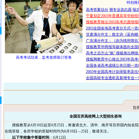
特别推
高考答案估分
测专业选志愿
报
宁夏划定2003年普通高等学校
搜狐教育推出2003高考志愿填
多
2003全国各地高考查分方式一
甘肃满分作文：散文诗《蓝色蛹
广东满分作文：《勿为情所障目
搜狐教育华商报等媒体面向全国
高考之后怎么“疯” 搜狐推出网络大餐“
高考考试结束，监考老师装订答卷
搜狐网教育中心推出2003年高
全国各省高考成绩公布日期一览(
2003年全国高考计划录取率及
全国高校专业透析及新增专业一览
百
全国百所高校网上大型招生咨询
搜狐教育从6月10日起至6月25日，将邀请北大、清华、南开等百所国内知名
在线答疑，各所学校的答疑时间均为6月10日—25日，敬请关注。
以下学校集中答疑时间
：6月12日