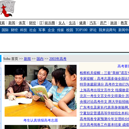
搜索
┊
新闻
┊
体育
┊
财经
┊
IT
┊
娱乐圈
┊
女人
┊
生活
┊
健康
┊
汽车
┊
房产
┊
旅游
┊
教育
|
国际
|
财经
|
科技
|
社会
|
军事
|
企业
|
传媒
|
校园
|
TOP100
|
评论
|
我来说两句
|
新闻中
Sohu 首页 >>
新闻
>>
国内
>>
2003年高考
高考要
检察机关提醒：三套“美丽”谎言
专家提醒：高考志愿多做全面比
特异体裁获满分 高考作文他们为
上海高考出现文言作文 指腐败
北京一考生文言文作文得满分 
央视讨论高考作文 两大学欲招
广东考生及家长代表亲身体验网
宁夏划定普通高等学校招生本科
高考阅卷专家预测今年文理科分
考生认真填报高考志愿
北京高考阅卷工作基本结束 成绩