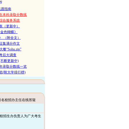
荐
志愿指南
招生本科录取分数线
报综合服务系统
览表（更新中）
·金色蝴蝶》
》 （附全文）
征集满分作文
Sohu.zip”
考考后大调查
不断更新中)
往年录取分数线一览
(附大学排行榜)
所名校招办主任在线答疑
院校招生办负责人为广大考生