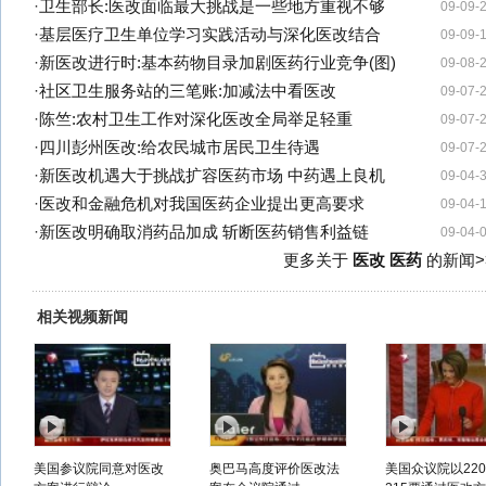
·
卫生部长:医改面临最大挑战是一些地方重视不够
09-09-
·
基层医疗卫生单位学习实践活动与深化医改结合
09-09-
·
新医改进行时:基本药物目录加剧医药行业竞争(图)
09-08-
·
社区卫生服务站的三笔账:加减法中看医改
09-07-
·
陈竺:农村卫生工作对深化医改全局举足轻重
09-07-
·
四川彭州医改:给农民城市居民卫生待遇
09-07-
·
新医改机遇大于挑战扩容医药市场 中药遇上良机
09-04-
·
医改和金融危机对我国医药企业提出更高要求
09-04-
·
新医改明确取消药品加成 斩断医药销售利益链
09-04-
更多关于
医改 医药
的新闻>
相关视频新闻
美国参议院同意对医改
奥巴马高度评价医改法
美国众议院以22