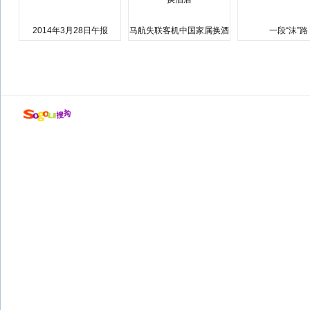
2014年3月28日午报
马航失联客机中国家属换酒
一段“沫”路
店