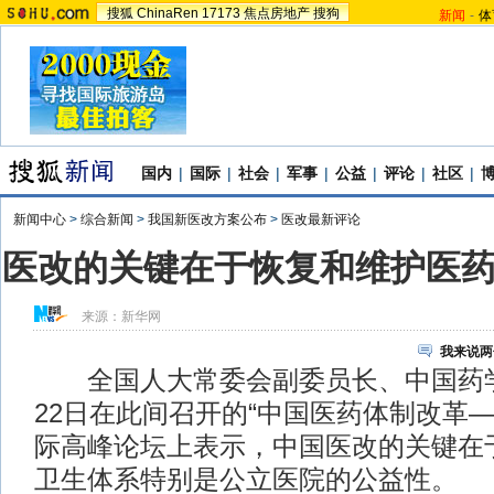
搜狐
ChinaRen
17173
焦点房地产
搜狗
新闻
-
体
国内
|
国际
|
社会
|
军事
|
公益
|
评论
|
社区
|
新闻中心
>
综合新闻
>
我国新医改方案公布
>
医改最新评论
医改的关键在于恢复和维护医
来源：
新华网
我来说两
全国人大常委会副委员长、中国药学
22日在此间召开的“中国医药体制改革
际高峰论坛上表示，中国医改的关键在
卫生体系特别是公立医院的公益性。