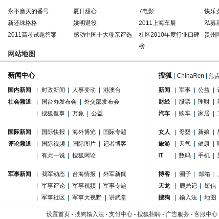
永不磨灭的番号
夏日甜心
7电影
快乐
新还珠格格
姚明退役
2011上海车展
私募
2011高考试题答案
感动中国十大母亲评选
社区2010年度行业口碑
贵州
榜
网站地图
新闻中心
搜狐
|
ChinaRen
|
焦
国内新闻
|
时政新闻
|
人事变动
|
港澳台
新闻
|
军事
|
公益
|
社会频道
|
国台办发布会
|
外交部发布会
财经
|
股票
|
理财
|
|
搜狐侃事
|
万象
|
公益
汽车
|
购车
|
家居
|
国际新闻
|
国际快报
|
海外博览
|
国际专题
女人
|
母婴
|
新娘
|
评论频道
|
国际视频
|
国际图片
|
记者博客
旅游
|
天气
|
健康
|
|
有此一说
|
搜狐网论
IT
|
数码
|
手机
|
军事新闻
|
我军动态
|
台海情报
|
外军新闻
博客
|
圈子
|
邮箱
|
|
军事评论
|
军事视频
|
军事专题
天龙
|
鹿鼎记
|
短信
|
军事社区
|
军事大视野
|
讲武堂
搜狗
|
输入法
|
地图
设置首页
-
搜狗输入法
-
支付中心
-
搜狐招聘
-
广告服务
-
客服中心