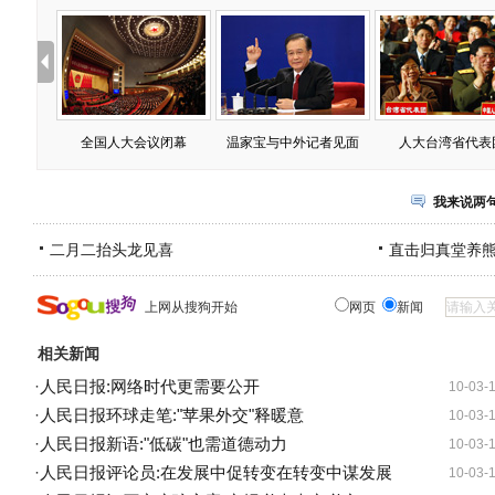
全国人大会议闭幕
温家宝与中外记者见面
人大台湾省代表
我来说两
二月二抬头龙见喜
直击归真堂养
上网从搜狗开始
网页
新闻
相关新闻
·
人民日报:网络时代更需要公开
10-03-
·
人民日报环球走笔:"苹果外交"释暖意
10-03-
·
人民日报新语:"低碳"也需道德动力
10-03-
·
人民日报评论员:在发展中促转变在转变中谋发展
10-03-