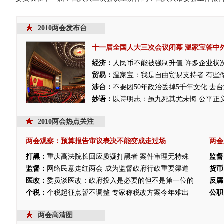
2010两会发布台
十一届全国人大三次会议闭幕
温家宝答中
经济：
人民币不能被强制升值
许多企业状
贸易：
温家宝：我是自由贸易支持者 有些
涉台：
不要因50年政治丢掉5千年文化 去
妙语：
以诗明志：虽九死其尤未悔
公平正
2010两会热点关注
两会观察：预算报告审议表决不能变成走过场
两会
打黑：
重庆高法院长回应质疑打黑者 案件审理无特殊
监督
监督：
网络民意走红两会 成为监督政府行政重要渠道
货币
医改：
委员谈医改：政府投入是必要的但不是第一位的
反腐
个税：
个税起征点暂不调整 专家称税改方案今年难出
公职
两会高清图