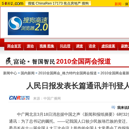
搜狐
ChinaRen
17173
焦点房地产
搜狗
新闻
-
体
2010全国两会报道
新闻中心
>
国内新闻
>
2010全国两会_格力特约全国两会报道
>
2010全国两会最
人民日报发表长篇通讯并刊登
来源：
中国广播网
我来说
中广网北京3月18日消息据中国之声《新闻和报纸摘要》6时32
通讯：为了总书记的嘱托。——记我国人口较少民族珞巴族的变迁
委员长在十一届全国人大三次会议上所作的全国人大常委会工作报