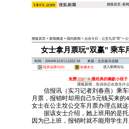
搜狐首页
-
新
搜狐首页
>
新闻频道
>
国内新闻
>
点击今日：公交九宗“罪”
>
公
女士拿月票玩“双赢” 乘
时间：2004年10月11日02:16 来源：北京娱乐信报
进入新闻论坛
我来说两句(
0
)
收藏本文
免费
最经典的幽默小段子
搜狐新闻，告诉你正在发生什
信报讯（实习记者刘春燕）乘车时
月票，报销时却用自己5元钱买来的
女士在公主坟公交车月票办理点就这
据该女士介绍，她上班用的是托人
因为已上班，报销时就不能用学生月