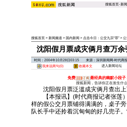
搜狐首页
-
新
搜狐首页
>
新闻频道
>
国内新闻
>
点击今日：公交九宗“罪”
>
公
沈阳假月票成灾俩月查万余
时间：2004年10月28日03:15 来源：深圳新闻网-时代商
进入新闻论坛
我来说两句(
0
)
收藏本文
免费
最经典的幽默小段子
搜狐新闻，告诉你正在发生什
沈阳假月票泛滥成灾俩月查出上
【本报讯】(时代商报记者张莲）
样的假公交月票铺得满满的，桌子旁
队长手中还拎着沉甸甸的好几兜子。