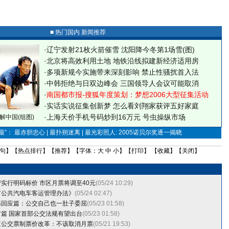
■ 热门国内 新闻推荐
·
辽宁发射21枚火箭催雪 沈阳降今冬第1场雪(图)
·
北京将高效利用土地 地铁沿线拟建新经济适用房
·
多项新规今实施带来深刻影响 禁止性骚扰首入法
·
中韩拒绝与日双边峰会 三国领导人会议可能取消
·
南国都市报-搜狐年度策划：梦想2006大型征集活动
·
实话实说征集创新梦
怎么看刘翔家获评五好家庭
·
上海天价手机号码炒到16万元 号虫操纵市场
解中国(组图)
”： 最赤胆忠心 | 最扑朔迷离 | 最光彩照人: 2005诺贝尔奖逐一揭晓
句
】【
热点排行
】【
推荐
】【字体：
大
中
小
】【
打印
】 【
收藏
】【
关闭
】
实行明码标价 市区月票将调至40元
(05/24 10:29)
市公共汽电车客运管理办法》
(05/24 02:47)
痛回应篇：公交自己也一肚子委屈
(05/23 01:58)
篇 国家首部公交法规有望出台
(05/23 01:58)
京公交票制票价改革：不该取消月票
(05/21 19:53)