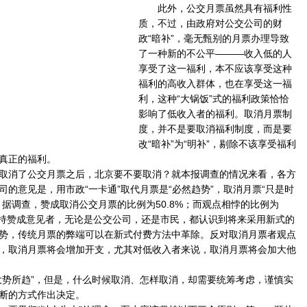
此外，公交月票虽然具有福利性
质，不过，由政府对公交公司的财
政“暗补”，毫无甄别的月票办理导致
了一种新的不公平———收入低的人
享受了这一福利，本不应该享受这种
福利的高收入群体，也在享受这一福
利，这种“大锅饭”式的福利政策恰恰
影响了低收入者的福利。取消月票制
度，并不是要取消福利制度，而是要
改“暗补”为“明补”，剔除不该享受福利
真正的福利。
消了公交月票之后，北京要不要取消？就本报调查的情况来看，各方
的意见是，用市政“一卡通”取代月票是“必然趋势”，取消月票“只是时
：据调查，赞成取消公交月票的比例为50.8%；而观点相悖的比例为
半。持赞成意见者，无论是公交公司，还是市民，都认识到将来采用新式的
势，传统月票的弊端可以在新式付费方法中革除。反对取消月票者观点
，取消月票将会增加开支，尤其对低收入者来说，取消月票将会加大他
势所趋”，但是，什么时候取消、怎样取消，却需要统筹考虑，谨慎实
断的方式作出决定。