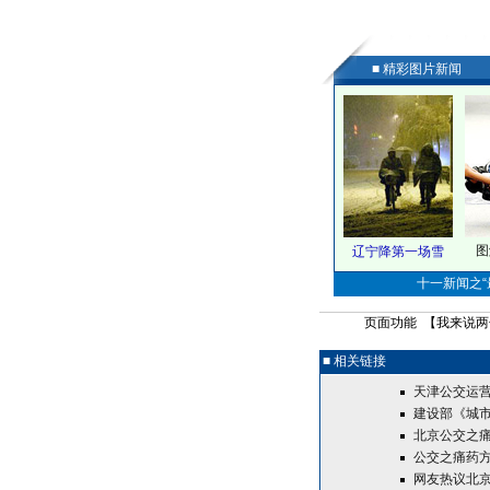
■ 精彩图片新闻
图
辽宁降第一场雪
十一新闻之“最
页面功能 【
我来说两
■ 相关链接
天津公交运营
建设部《城
北京公交之
公交之痛药方
网友热议北