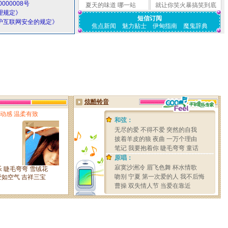
000008号
夏天的味道
哪一站
就让你笑火暴搞笑到底
理规定》
短信订阅
护互联网安全的规定》
焦点新闻
魅力贴士
伊甸指南
魔鬼辞典