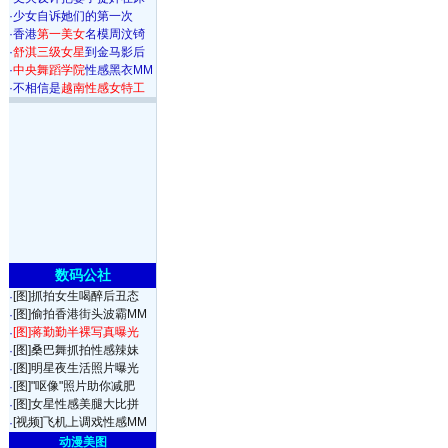
·
少女自诉她们的第一次
·
香港
第一美女
名模周汶锜
·
舒淇三级女星
到金马影后
·
中央舞蹈学院
性感黑衣MM
·
不相信是
越南性感女特工
数码公社
[图]抓拍女生喝醉后丑态
·
[图]偷拍香港街头波霸MM
·
[图]蒋勤勤半裸写真曝光
·
[图]桑巴舞抓拍性感辣妹
·
[图]明星夜生活照片曝光
·
[图]"呕像"照片助你减肥
·
[图]女星性感美腿大比拼
·
[视频]飞机上调戏性感MM
·
动漫美图