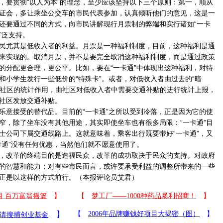
要贯彻“以人为本”的理念，至少应该坚持以下三个原则：第一，顺从
证会，多让乘坐公交车的市民代表参加，认真倾听他们的意见，这是一
还要通过不同的方式，向市民讲解现行月票制的弊端和实行诸如“一卡
广泛支持。
尤其是低收入者的利益。月票是一种福利制度，目前，这种福利是通
来实现的。取消月票，并不是要完全取消这种福利制度，而是通过政策
的分配更合理，更公平。比如，要在“一卡通”中体现出这种福利，对特
和小学生发行一些低价的“特殊卡”。或者，对低收入者由过去的“暗
发挥社区的统计作用，由社区对低收入者中需要交通补贴的进行统计上报，
社区发放交通补贴。
意接受的替代品。目前的“一卡通”之所以受到冷落，正是因为它的使
窄，除了坐车没有其他用途，其实即使坐车也有很多局限：“一卡通”目
士公司下属交通线路上。这就意味着，乘客出行既要带好“一卡通”，又
卡通”没有任何优惠，当然他们就不愿意使用了。
改革的终端目的是造福民众，改革的成功取决于民众的支持。对政府
的智慧和能力；对有些市民而言，或许要承受利益的调整所带来的一些
正是以这样的方式前行。（本报评论员艾君）