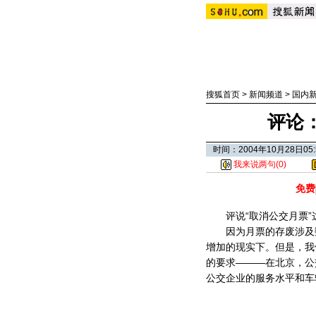
搜狐首页
>
新闻频道
>
国内
评论
时间：2004年10月28日
我来说两句(
0
)
免费
评说“取消公交月票”
因为月票的存废涉及数
增加的现实下。但是，我
的要求———在北京，公
公交企业的服务水平和车