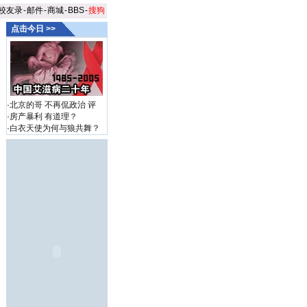
校友录
-
邮件
-
商城
-
BBS
-
搜狗
点击今日 >>
·
北京的哥 不再侃政治
评
·
房产暴利 有道理？
·
白衣天使为何与狼共舞？