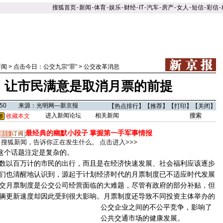
搜狐首页
-
新闻
-
体育
-
娱乐
-
财经
-
IT
-
汽车
-
房产
-
女人
-
短信
-
彩信
-
新闻
>
点击今日：公交九宗“罪”
>
公交改革消息
：让市民满意是取消月票的前提
05:50 来源：光明网—新京报
【
热点排行
】【
推荐
】【
打印
】【
关闭
】
进入新闻论坛
相关新闻
收藏本文
最经典的幽默小段子
掌握第一手军事情报
搜狐新闻，告诉你正在发生什么。
点击进入>>>
这个话题注定是复杂的。
以百万计的市民的出行，而且是在经济快速发展、社会福利应该逐步
们也清醒地认识到，源起于计划经济时代的月票制度已不适应时代发展
交月票制度是公交公司经营面临的大难题，尽管有政府的部分补贴，但
辆更新速度却因此受到很大影响。
月票制度还导致不同投资主体举办的
公交企业之间的不公平竞争，影响了
公共交通市场的健康发展。