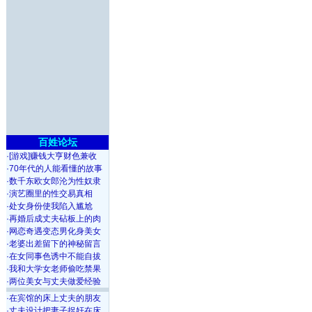
百姓论坛
·
[游戏]赚钱大亨财色兼收
·
70年代的人能看懂的故事
·
数千东欧女郎沦为性奴隶
·
演艺圈里的性交易真相
·
处女身份使我陷入尴尬
·
再婚后成丈夫砧板上的肉
·
网恋奇遇变态男化身美女
·
老婆出差留下的神秘留言
·
在女同事色诱中不能自拔
·
我和大学女老师偷吃禁果
·
两位美女与丈夫做爱经验
·
在宾馆的床上丈夫的朋友
·
丈夫设计把妻子捉奸在床