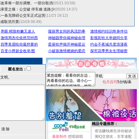
票改革将一部分调整、一部分取消
(05/21 03:58)
承受之痛：公交破 停车难 道路少
(05/20 14:37)
第一条无障碍公交车正式运营
(11/23 19:12)
民赞成取消月票
(10/28 06:49)
匿名发出：
手机
言文明。
包月自写
5分钱/条
精品专题推荐：
谁说赚钱难告诉你秘诀
最新制作
想唱就唱
测IQ交朋友，非常速配