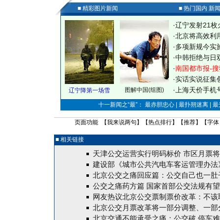
■ 精彩图片新闻
■ 热门国内 新
·
辽宁发射21枚
·
北京将高效利
·
多项新规今实
·
中韩拒绝与日
·
南国都市报-搜
·
实话实说征集
·
上海天价手机号
图解中国(组图)
辽宁降第一场雪
十一新闻之“最”： 最赤胆忠心 | 最扑朔迷离 | 
页面功能 【
我来说两句
】【
热点排行
】【
推荐
】【字体
■ 相关链接
天津公交运营实行明码标价 市区月票将
建设部《城市公共汽电车客运管理办法
北京公交之痛回应篇：公交自己也一肚
公交之痛药方篇 国家首部公交法规有
网友热议北京公交票制票价改革：不该
北京公交月票改革将一部分调整、一部
北京交通不能承受之痛：公交破 停车难