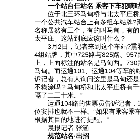
一个站台仨站名 乘客下车犯嘀
位于北三环马甸桥与北太平庄桥
一个公共汽车站台上有多组车站牌?
名称居然有三个，有的叫马甸，有的
太平庄。这站到底应该叫什么？
3月2日，记者来到这个车站?熏看
4组站牌，其中725路与825路、9
上，上面标注的站名是马甸西。730
马甸。而运通101、运通104等车
诉记者，总有人询问这里是马甸还是
不糊涂吗？马甸桥和北太平庄桥有千
隔了二三十米。”
运通104路的售票员告诉记者，
位安排也就不一样。“如果有乘客乘
根据其目的地进行提醒。”
晨报记者 张涵
规范站名·出招