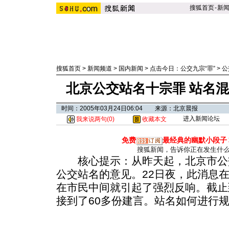
搜狐首页
-
新
搜狐首页
>
新闻频道
>
国内新闻
>
点击今日：公交九宗“罪”
>
公
北京公交站名十宗罪 站名
时间：2005年03月24日06:04 来源：北京晨报
进入新闻论坛
我来说两句(
0
)
收藏本文
免费
最经典的幽默小段子
搜狐新闻，告诉你正在发生什
核心提示：从昨天起，北京市公
公交站名的意见。22日夜，此消息
在市民中间就引起了强烈反响。截止
接到了60多份建言。站名如何进行