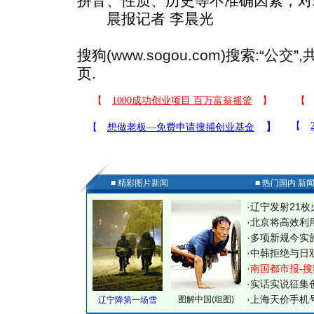
拼音、性质、历史等不准确因素，对
晨报记者 李晨光
搜狗(
www.sogou.com
)搜索:“
公交
”
页.
■ 精彩图片新闻
■ 热门国内 新
·
辽宁发射21枚
·
北京将高效利
·
多项新规今实
·
中韩拒绝与日
·
南国都市报-搜
·
实话实说征集
·
上海天价手机号
图解中国(组图)
辽宁降第一场雪