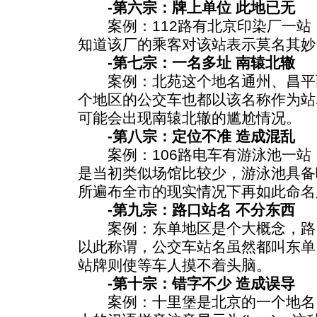
-第六宗：牌上单位 此地已无
案例：112路有北京印染厂一站
知道该厂的乘客对该站表示莫名其妙
-第七宗：一名多址 南辕北辙
案例：北苑这个地名通州、昌平
个地区的公交车也都以该名称作为站
可能会出现南辕北辙的尴尬情况。
-第八宗：定位不准 造成混乱
案例：106路电车有游泳池一站
是当初类似场馆比较少，游泳池具备
所遍布全市的现实情况下再如此命名
-第九宗：路口站名 不分东西
案例：东单地区是个大概念，路
以此称谓，公交车站名虽然都叫东单
站牌则使等车人摸不着头脑。
-第十宗：错字不少 造成误导
案例：十里堡是北京的一个地名，堡