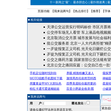
十一新闻之“最”： 最赤胆忠心 | 最扑朔迷离 | 
页面功能 【
我来说两句
】【
热点排行
】【
推荐
】【字体
■ 相关链接
天津公交运营实行明码标价 市区月票将
公交停车场无人看管 车上液晶电视频频
北京取消公交月票 城市发展与社会福
批公交服务差 北京一人大代表拒签“糊弄
一歹徒报复正义司机 光天化日砸烂公交
歹徒为报复正义司机 光天化日下砸烂公
公交之痛药方篇 国家首部公交法规有
北京公交之痛回应篇：公交自己也一肚
■ 我来说两句
用 户：
匿名发出：
请各位遵纪守法并注意语言文明。