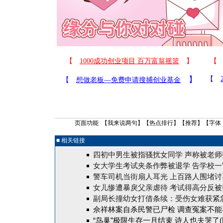
页面功能 【
我来说两句
】【
热点排行
】【
推荐
】【字体
■ 相关链接
四初中男生被指骚扰女同学 声称被老师
女大学生考试夹条作弊被退学 告学校一
警车司机当街扇人耳光 上百路人围堵讨
女儿惨遭暴戾父亲虐待 考试得高分反被
副局长撞幼女打借条续：受伤女难获紧
佘祥林案自杀民警已尸检
调查冤案不能
“鸟巢”极限生存一月结束 诗人也夫哭了(