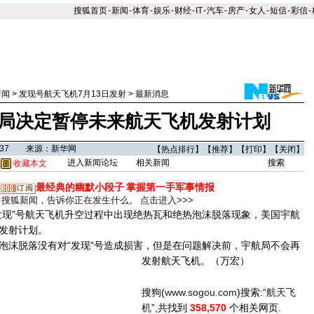
搜狐首页
-
新闻
-
体育
-
娱乐
-
财经
-
IT
-
汽车
-
房产
-
女人
-
短信
-
彩信
-
新闻
>
发现号航天飞机7月13日发射
>
最新消息
局决定暂停未来航天飞机发射计划
06:37 来源：新华网
【
热点排行
】【
推荐
】【
打印
】【
关闭
】
进入新闻论坛
相关新闻
收藏本文
最经典的幽默小段子
掌握第一手军事情报
搜狐新闻，告诉你正在发生什么。
点击进入>>>
现”号航天飞机升空过程中出现绝热瓦和绝热泡沫脱落现象，美国宇航
发射计划。
沫脱落没有对“发现”号造成损害，但是在问题解决前，宇航局不会再
发射航天飞机。
（万宏）
搜狗(
www.sogou.com
)搜索:“
航天飞
机
”,共找到
358,570
个相关网页.