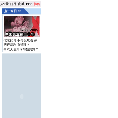
校友录
-
邮件
-
商城
-
BBS
-
搜狗
点击今日 >>
·
北京的哥 不再侃政治
评
·
房产暴利 有道理？
·
白衣天使为何与狼共舞？