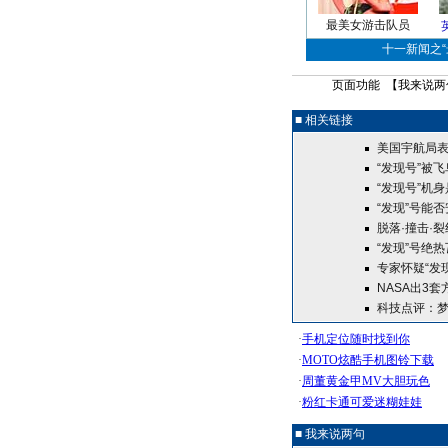
最美女游击队员
十一新闻之“最
页面功能 【
我来说两
■ 相关链接
美国宇航局
“发现号”被飞
“发现号”机身
“发现”号能否
脱落·撞击·
“发现”号绝
专家怀疑“发
NASA出3
科技点评：
■ 我来说两句