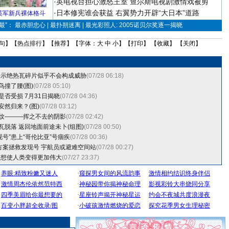
·
英电视台担心激怒王室 查尔斯电视剧激情戏被剪
·
日本修宪谁会获益 右翼势力开辟“大日本”道路
英军新兵裸体格斗
”： 最赤胆忠心 | 最扑朔迷离 | 最光彩照人: 2005诺贝尔奖逐一揭晓
句
】【
热点排行
】【
推荐
】【字体：
大
中
小
】【
打印
】 【
收藏
】 【
关闭
】
表示绝热瓦碎片似乎不会构成威胁
(07/28 06:18)
鸟撞了腰(图)
(07/28 05:10)
是否受损 7月31日揭晓
(07/28 04:36)
安然归来？(图)
(07/28 03:12)
裂纹———挥之不去的阴影
(07/28 02:42)
热瓦脱落 返回地面前途未卜(组图)
(07/28 00:50)
现号”患上“哥伦比亚”号痼疾
(07/28 00:36)
套方案拯救发现号 宇航员或避难空间站
(07/28 00:27)
梦想使人类变得更加伟大
(07/27 23:37)