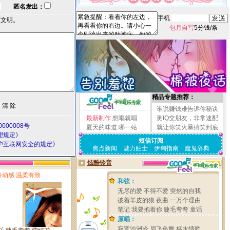
匿名发出：
手机
言文明。
包月自写
5分钱/条
精品专题推荐：
谁说赚钱难告诉你秘诀
最新制作
想唱就唱
测IQ交朋友，非常速配
000008号
夏天的味道
哪一站
就让你笑火暴搞笑到底
理规定》
短信订阅
护互联网安全的规定》
焦点新闻
魅力贴士
伊甸指南
魔鬼辞典