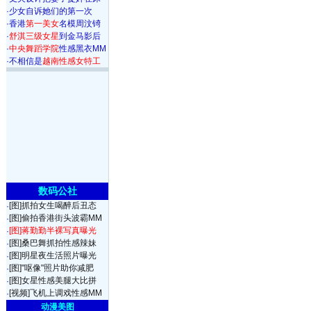
·
少女自诉她们的第一次
·
香港
第一美女
名模周汶锜
·
舒淇三级女星
到金马影后
·
中央舞蹈学院
性感黑衣MM
·
不相信是
越南性感女特工
数码公社
[图]抓拍女生喝醉后丑态
·
[图]偷拍香港街头波霸MM
·
[图]蒋勤勤半裸写真曝光
·
[图]桑巴舞抓拍性感辣妹
·
[图]明星夜生活照片曝光
·
[图]"呕像"照片助你减肥
·
[图]女星性感美腿大比拼
·
[视频]飞机上调戏性感MM
·
动漫美图