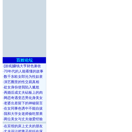
百姓论坛
·
[游戏]赚钱大亨财色兼收
·
70年代的人能看懂的故事
·
数千东欧女郎沦为性奴隶
·
演艺圈里的性交易真相
·
处女身份使我陷入尴尬
·
再婚后成丈夫砧板上的肉
·
网恋奇遇变态男化身美女
·
老婆出差留下的神秘留言
·
在女同事色诱中不能自拔
·
我和大学女老师偷吃禁果
·
两位美女与丈夫做爱经验
·
在宾馆的床上丈夫的朋友
·
丈夫设计把妻子捉奸在床