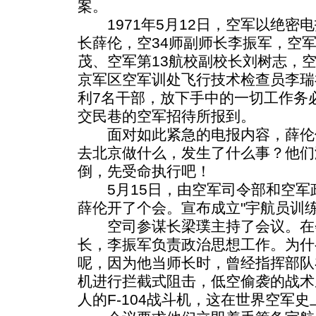
案。
1971年5月12日，空军以绝密电
长薛伦，空34师副师长李振军，空
茂、空军第13航校副校长刘树志，空
京军区空军训处飞行技术检查员李瑞
利7名干部，放下手中的一切工作务必
交民巷的空军招待所报到。
面对如此紧急的电报内容，薛伦
去北京做什么，发生了什么事？他们
倒，先受命执行吧！
5月15日，由空军司令部和空军
薛伦开了个会。宣布成立"宇航员训练
空司参谋长梁璞主持了会议。在
长，李振军负责政治思想工作。为什
呢，因为他当师长时，曾经指挥部队在
机进行拦截式阻击，低空偷袭的战术
人的F-104战斗机，这在世界空军