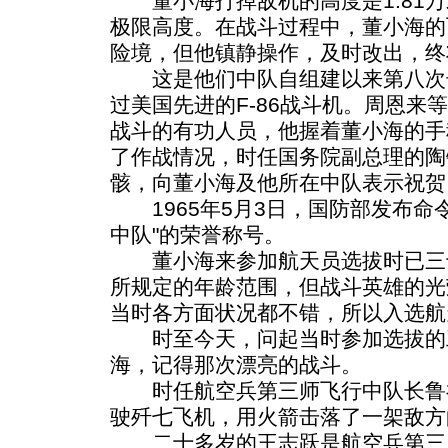
董小海打掉敌机的高度是1.81万
极限高度。在战斗过程中，董小海的
险境，但他镇静操作，及时改出，终
这是他们中队自组建以来第八次
过美国先进的F-86战斗机。周恩来
战斗的有功人员，他握着董小海的手
了作战情况，时任国务院副总理的陶
骸，向董小海及他所在中队表示祝贺
1965年5月3日，国防部发布命
中队"的荣誉称号。
董小海来参加航天员选拔时已三
所规定的年龄范围，但战斗英雄的光
当时各方面状况都不错，所以入选航
时至今天，问起当时参加选拔的
海，记得那次漂亮的战斗。
时任航空兵第三师飞行中队长鲁祥孝
驶歼七飞机，用火箭击落了一架敌方
二十多岁的王志跃是航空兵第三师飞