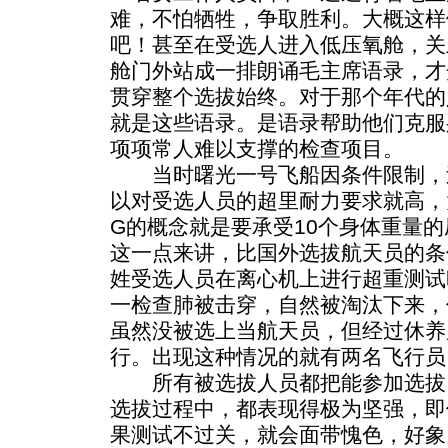
难，不怕牺牲，争取胜利。大概这样
吧！甚至在受选人进入低压氧舱，关
舱门外站成一排朗诵毛主席语录，才
贯穿整个选拔始终。对于那个年代的
就是这些语录。是语录帮助他们克服
项项常人难以支撑的检查项目。
当时曙光一号飞船因条件限制，过
以对受选人员的超里耐力要求就高，大
G的概念就是要承受10个身体重量
这一点来讲，比国外选拔航天员的条
姓受选人员在离心机上进行超重测试
一检查肺被击穿，自然被淘汰下来，
虽然没被选上当航天员，但经过休养
行。出现这种情况的就有两名飞行员
所有被选拔人员都把能参加选拔
选拔过程中，都表现得极为坚强，即
果测试不过关，就会面带愧色，好象