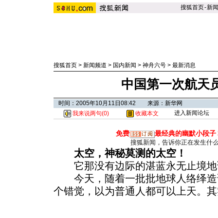
搜狐首页
-
新
搜狐首页
>
新闻频道
>
国内新闻
>
神舟六号
>
最新消息
中国第一次航天
时间：2005年10月11日08:42 来源：新华网
进入新闻论坛
我来说两句(
0
)
收藏本文
免费
最经典的幽默小段子
搜狐新闻，告诉你正在发生什
太空，神秘莫测的太空！
它那没有边际的湛蓝永无止境地
今天，随着一批批地球人络绎造
个错觉，以为普通人都可以上天。其