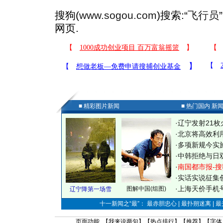
搜狗(
www.sogou.com
)搜索:“
飞行员
网页.
■ 精彩图片新闻
■ 热门国内 新
·
辽宁发射21枚
·
北京将高效利
·
多项新规今实
·
中韩拒绝与日
·
南国都市报-搜
·
实话实说征集
·
上海天价手机号
图解中国(组图)
辽宁降第一场雪
十一新闻之“最”： 最赤胆忠心 | 最扑朔迷离 | 
页面功能 【
我来说两句
】【
热点排行
】【
推荐
】【字体