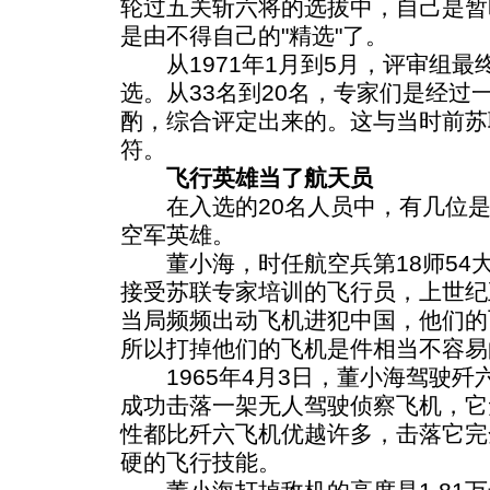
轮过五关斩六将的选拔中，自己是暂
是由不得自己的"精选"了。
从1971年1月到5月，评审组最
选。从33名到20名，专家们是经过
酌，综合评定出来的。这与当时前苏
符。
飞行英雄当了航天员
在入选的20名人员中，有几位是
空军英雄。
董小海，时任航空兵第18师54
接受苏联专家培训的飞行员，上世纪
当局频频出动飞机进犯中国，他们的
所以打掉他们的飞机是件相当不容易
1965年4月3日，董小海驾驶歼
成功击落一架无人驾驶侦察飞机，它
性都比歼六飞机优越许多，击落它完
硬的飞行技能。