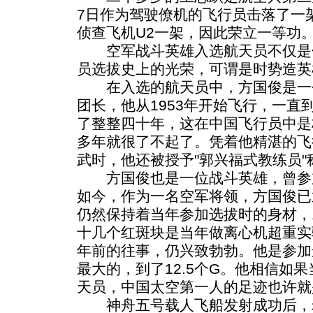
7日作为驾驶僚机的飞行员击落了一
侦查飞机U2一架，因此荣立一等功
空军战斗英雄入选航天员不仅是
员选拔史上的光荣，可谓是时势造英
在入选的航天员中，方国俊是一
团长，他从1953年开始飞行，一直到
了整整四十年，这在中国飞行员中是
多年就很了不起了。凭着他精湛的飞行
武时，他还被授予"郭兴福式教练员"
方国俊也是一位战斗英雄，曾参
如今，作为一名空军将领，方国俊已
仍然保持着当年参加选拔时的身材，1
十几个红斑块是当年做离心机超重实
年前的往事，仍兴致勃勃。他是参加
最大的，到了12.5个G。他相信如
天员，中国太空第一人的足迹也许就
神舟五号载人飞船发射成功后，