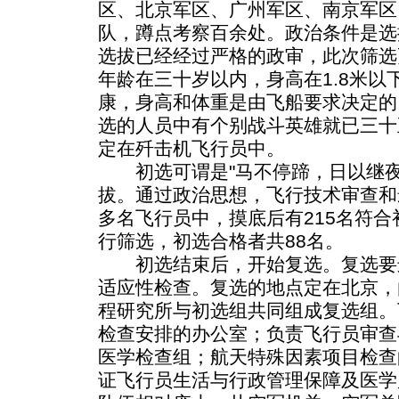
区、北京军区、广州军区、南京军区
队，蹲点考察百余处。政治条件是选
选拔已经经过严格的政审，此次筛选
年龄在三十岁以内，身高在1.8米以
康，身高和体重是由飞船要求决定的
选的人员中有个别战斗英雄就已三十
定在歼击机飞行员中。
初选可谓是"马不停蹄，日以继夜
拔。通过政治思想，飞行技术审查和最
多名飞行员中，摸底后有215名符
行筛选，初选合格者共88名。
初选结束后，开始复选。复选要
适应性检查。复选的地点定在北京，
程研究所与初选组共同组成复选组。
检查安排的办公室；负责飞行员审查
医学检查组；航天特殊因素项目检查
证飞行员生活与行政管理保障及医学