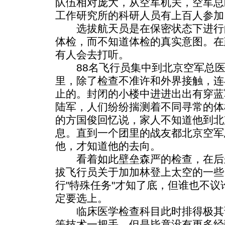
队伍相对庞大，从空军机关，空军总
工作研究所的科研人员有上百人参加
选拔航天员是在保密状态下进行
体检，而不知道体检的真实意图。在
有人会去打听。
88名飞行员集中到北京空军总医
里，除了检查不准许和外界接触，连
止的。封闭的小楼中进进出出有穿蓝
陆军，人们纷纷揣测着不同寻常的体
的方国俊回忆说，家人不知道他到北
息。直到一个团里的战友都北京空军
他，才知道他的去向。
看着如此壁垒森严的检查，在后
拔飞行员关于加加林登上太空的一些
行"特殊任务"才知了底，但谁也不
定要选上。
临床医学检查科目此时排得极其
等技术一把手。但是毕竟没有更多经