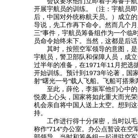
会议要求他们立即着手筹备宇航
开展宇航员的训练。（注：宇航员即为
后，中国对外统称航天员。）成立的
导说，先工作再下命令。然而几个月
三"事件，宇航员筹备组作为一个临
员命令始终未下。当然，这都是后话
其时，按照空军领导的意图，是
宇航员，警卫部队和保障人员，成立
过半年的准备，在1971年11月把
开始训练。预计到1973年论著，国
射"曙光一号"载人飞船。飞船可搭乘
至此，薛伦，李振军他们心中的
悦袭上心头，国家将如此重大而光荣
机会亲自将中国人送上太空。想到这
持。
工作进行得十分保密，当时以毛
称作"714"办公室。办公点暂设在
部领导。当时和筹备组一起进驻空军