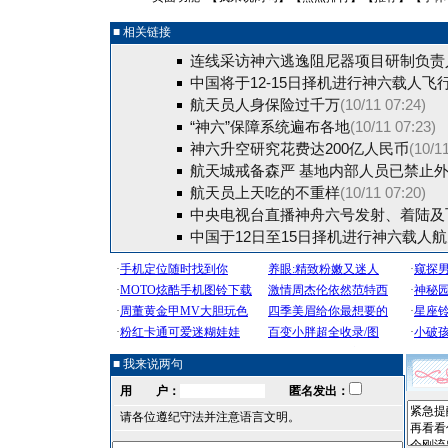
■ 相关链接
连线采访神六逃逸阻尼器项目研制负责
中国将于12-15日择机进行神六载人飞
航天员人身保险过千万
(10/11 07:24)
“神六”保障系统遍布各地
(10/11 07:23)
神六升空研究花费达200亿人民币
(10/1
航天城戒备森严 基地内部人员已禁止
航天员上天吃的不重样
(10/11 07:20)
中央电视台直播神舟六号发射、着陆及
中国于12日至15日择机进行神六载人
■ 我来说两句
用 户：
匿名发出：
请各位遵纪守法并注意语言文明。