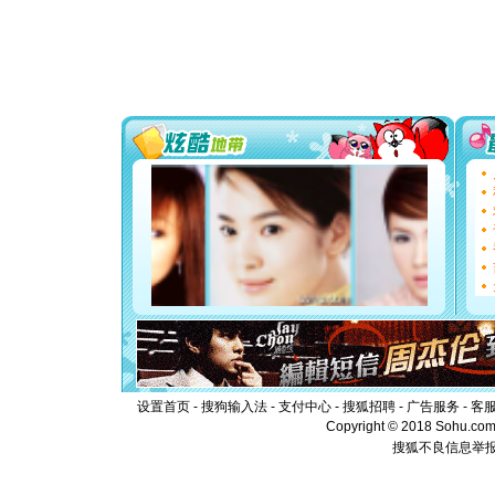
[春节]
风
颜！冬去
道一声平
[春节]
传
片叶子是
送你一棵
[圣诞节]
你太多，
要平安！
[圣诞节]
能正大光明
都要快乐噢
[圣诞节]
如意,快乐
[元旦]
看
断电。爱
你是我专
[元旦]
如
起；二是
离。水晶
[元旦]
当
泣，这痛
设置首页
-
搜狗输入法
-
支付中心
-
搜狐招聘
-
广告服务
-
客
卖了。水
Copyright © 2018 Sohu.com I
[春节]
风
搜狐不良信息举
颜！冬去
道一声平
[春节]
传