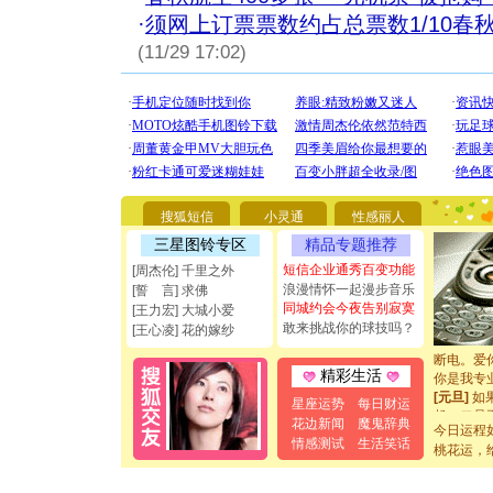
·
须网上订票票数约占总票数1/10春
(11/29 17:02)
[圣诞节]
你太多，
要平安！
搜狐短信
小灵通
性感丽人
[圣诞节]
三星图铃专区
精品专题推荐
能正大光明
短信企业通秀百变功能
[周杰伦] 千里之外
都要快乐噢
浪漫情怀一起漫步音乐
[誓 言] 求佛
[圣诞节]
同城约会今夜告别寂寞
如意,快乐
[王力宏] 大城小爱
敢来挑战你的球技吗？
[元旦]
看
[王心凌] 花的嫁纱
断电。爱
你是我专
精彩生活
[元旦]
如
起；二是
星座运势
每日财运
离。水晶
花边新闻
魔鬼辞典
今日运程
[元旦]
当
情感测试
生活笑话
桃花运，
泣，这痛
卖了。水