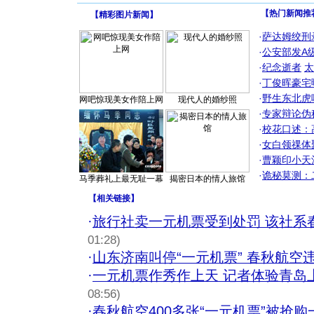
【热门新闻推
【
精彩图片新闻
】
·
萨达姆绞刑
·
公安部发A
·
纪念逝者
太
·
丁俊晖豪宅
·
野生东北虎
网吧惊现美女作陪上网
现代人的婚纱照
·
专家辩论伪
·
校花口述：
·
女白领祼体
·
曹颖印小天
·
诡秘莫测：
马季葬礼上最无耻一幕
揭密日本的情人旅馆
【
相关链接
】
·
旅行社卖一元机票受到处罚 该社系
01:28)
·
山东济南叫停“一元机票” 春秋航空
·
一元机票作秀作上天 记者体验青岛上
08:56)
·
春秋航空400多张“一元机票”被抢购