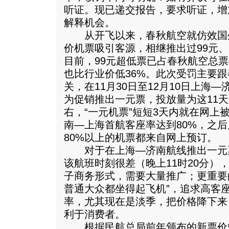
听证。现已递交报告，要求听证，增
解释机会。
从开飞以来，春秋航空就仿效国
价机票吸引客源，相继推出过99元、1
目前，99元超低票已占春秋航空总票价
也比行业价低36%。此次受罚主要
关，在11月30日至12月10日上海
为促销推出一元票，投放量为这11天
右，“一元机票”短短3天内就在网上被
南—上海首航客座率达到80%，之后
80%以上的机票都来自网上预订。
对于在上海—济南航线推出一元
该航班时刻很差（晚上11时20分）
子商务形式，需要大量推广；更重要
普通大众都坐得起飞机”，追求高客
率，尤其现在是淡季，把价格降下来
利于消费者。
根据民航总局前年颁布的新票价