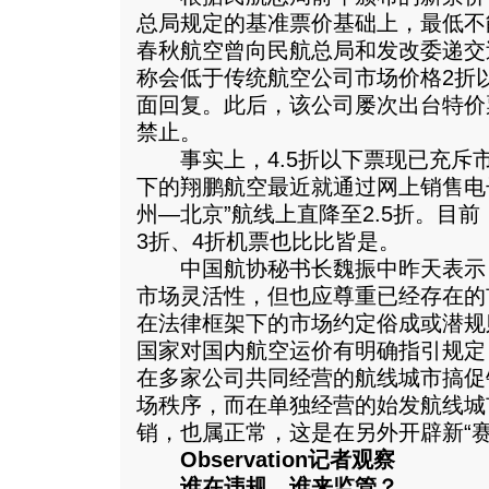
总局规定的基准票价基础上，最低不能
春秋航空曾向民航总局和发改委递交
称会低于传统航空公司市场价格2折
面回复。此后，该公司屡次出台特价
禁止。
事实上，4.5折以下票现已充斥
下的翔鹏航空最近就通过网上销售电
州—北京”航线上直降至2.5折。目
3折、4折机票也比比皆是。
中国航协秘书长魏振中昨天表示
市场灵活性，但也应尊重已经存在的
在法律框架下的市场约定俗成或潜规
国家对国内航空运价有明确指引规定
在多家公司共同经营的航线城市搞促
场秩序，而在单独经营的始发航线城
销，也属正常，这是在另外开辟新“赛
Observation记者观察
谁在违规，谁来监管？