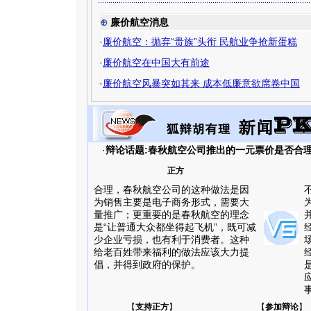
⊕
廉价航空消息
·
廉价航空：抛弃“贵族”头衔 民航业争抢新蛋糕
·
廉价航空在中国大有前途
·
廉价航空风暴突如其来 成本低廉意欲席卷中国
·
辩论话题:春秋航空公司推出的一元票价是否合
正方
合理，春秋航空公司的这种做法是因
为销售主要是电子商务形式，需要大
量推广；更重要的是春秋航空的理念
是“让普通大众都坐得起飞机”，既可减
少企业亏损，也有利于消费者。这种
给老百姓带来福利的做法应该大力提
倡，并得到政府的保护。
【
支持正方
】
【
参加辩论
】