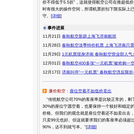
价不得低于5.5折”，这就使得航空公司在推超低
时有很大的操作空间，所谓机票折扣下限实际上
守。[
详细
]
⊕
事件进展
11月21日
春秋航空新辟上海飞济南航班
11月28日
春秋航空淡季特价机票 上海飞济南只需
11月29日
1元机票现身济南 春秋航空营业部人气
12月01日
春秋航空400多张“一元机票”被抢购一
12月17日
济南叫停“一元机票” 春秋航空违反限折
廉价航空：
座位空着不如低价卖出
“传统航空公司70%的客座率是比较正常的，剩
30%的座位宁愿空着，也要保持一个较好和稳定
价格。但我们的观念就是座位空着还不如卖出去
只卖99元也好。但这就要求我们的客座率必须超
90%，达不到就亏本。”[
详细
]