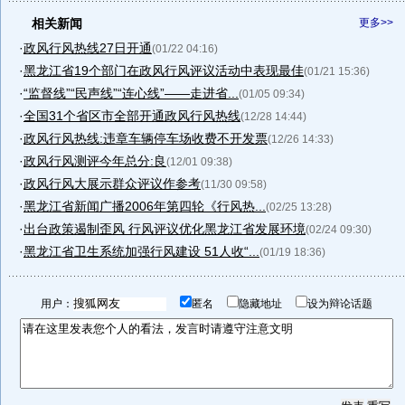
相关新闻
更多>>
·
政风行风热线27日开通
(01/22 04:16)
·
黑龙江省19个部门在政风行风评议活动中表现最佳
(01/21 15:36)
·
“监督线”“民声线”“连心线”——走进省...
(01/05 09:34)
·
全国31个省区市全部开通政风行风热线
(12/28 14:44)
·
政风行风热线:违章车辆停车场收费不开发票
(12/26 14:33)
·
政风行风测评今年总分:良
(12/01 09:38)
·
政风行风大展示群众评议作参考
(11/30 09:58)
·
黑龙江省新闻广播2006年第四轮《行风热...
(02/25 13:28)
·
出台政策遏制歪风 行风评议优化黑龙江省发展环境
(02/24 09:30)
·
黑龙江省卫生系统加强行风建设 51人收“...
(01/19 18:36)
用户：
匿名
隐藏地址
设为辩论话题