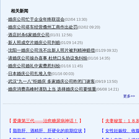
相关新闻
·
婚庆公司忙于企业年终联谊会
(02/04 13:30)
·
婚庆公司搭车经营儋州工商作出处罚
(02/02 09:20)
·
酒店封杀6家婚庆公司
(01/31 12:56)
·
新人照成空片婚庆公司判赔
(01/29 14:25)
·
沈阳一婚庆公司洗不出新人照片被判精神赔偿
(01/29 09:32)
·
请婚庆公司操办喜事 杜绝口头协议免纠纷
(01/16 14:35)
·
婚庆公司婚礼中索费惹纠纷
(01/16 11:45)
·
日本婚庆公司扎堆入华
(01/16 00:03)
·
武汉“九一八”拒婚庆 多家婚庆公司昨闭门谢客
(09/19 13:50)
·
婚庆消费高峰时谨防上当 选择婚庆公司要慎重
(06/08 14:21)
更多>>