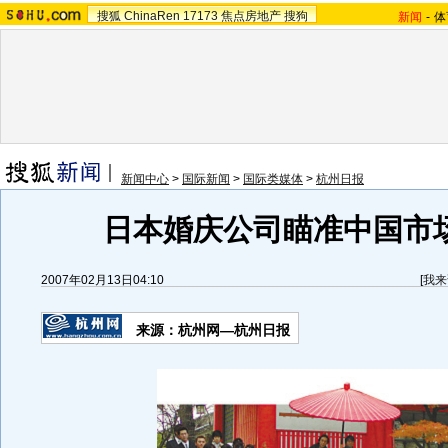
搜狐
ChinaRen
17173
焦点房地产
搜狗
新闻
-
体
新闻中心
>
国际新闻
>
国际类媒体
>
杭州日报
日本婚庆公司瞄准中国市场
2007年02月13日04:10
[
我来
来源：杭州网—杭州日报