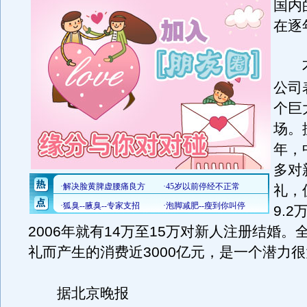
国内
在逐
不
公司
个巨
场。
年，
多对
礼，
9.
2006年就有14万至15万对新人注册结婚。
礼而产生的消费近3000亿元，是一个潜力很
据北京晚报