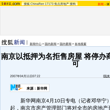
搜狐
ChinaRen
17173
焦点房地产
搜狗
新闻
-
体
新闻中心
>
国内新闻
>
国内要闻
>
各地视窗
南京以抵押为名拒售房屋 将停办
可
2007年04月11日07:22
[
我来
来源：新华网
新华网南京4月10日专电（记者邓华宁） 
起，南京市房产管理部门将对全市的房地产