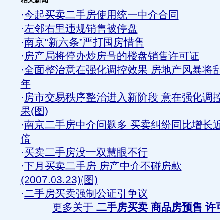
相关新闻
·
今起买卖二手房使用统一中介合同
·
左邻右里违规销售被停盘
·
南京“新六条”严打囤房惜售
·
房产局将停办炒房号的楼盘销售许可证
·
全面整治意在强化调控效果 房地产风暴将
年
·
房市交易秩序整治进入新阶段 意在强化调
果(图)
·
南京二手房中介问题多 买卖纠纷同比增长
倍
·
买卖二手房没一双慧眼不行
·
下月买卖二手房 房产中介不碰房款
(2007.03.23)(图)
·
二手房买卖强制公证引争议
更多关于
二手房买卖 商品房预售 许