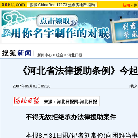
搜狐
ChinaRen
17173
焦点房地产
搜狗
新闻
-
体
新闻中心
>
综合
>
河北日报
《河北省法律援助条例》今起实
2007年09月01日09:26
[
我来
来源：河北日报网-河北日报
不得无故拒绝承办法律援助案件
本报8月31日讯(记者刘常俭)向困难当