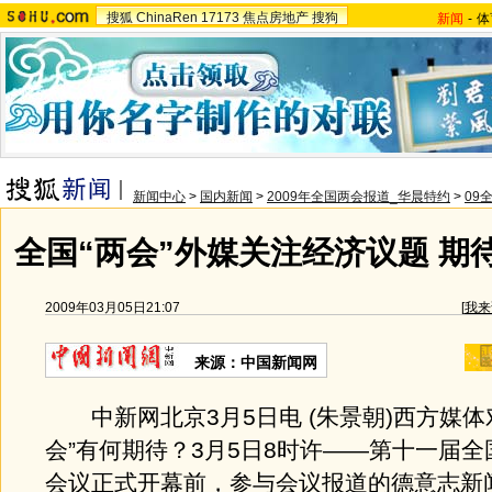
搜狐
ChinaRen
17173
焦点房地产
搜狗
新闻
-
体
新闻中心
>
国内新闻
>
2009年全国两会报道_华晨特约
>
09
全国“两会”外媒关注经济议题 期
2009年03月05日21:07
[
我来
来源：中国新闻网
中新网北京3月5日电 (朱景朝)西方媒体
会”有何期待？3月5日8时许——第十一届
会议正式开幕前，参与会议报道的德意志新