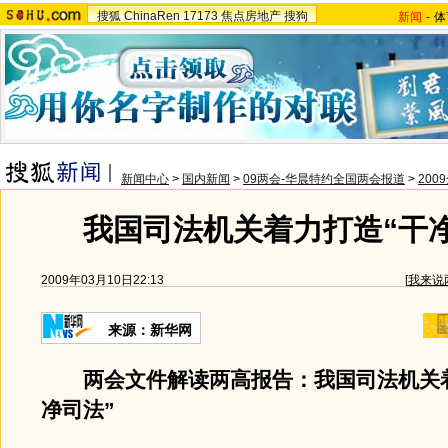
搜狐
ChinaRen
17173
焦点房地产
搜狗
新闻
-
体
新闻中心
>
国内新闻
>
09两会-华晨特约全国两会报道
>
20
我国司法机关着力打造“干
2009年03月10日22:13
[
我来说
来源：新华网
两会文件解读两高报告：我国司法机关
净司法”