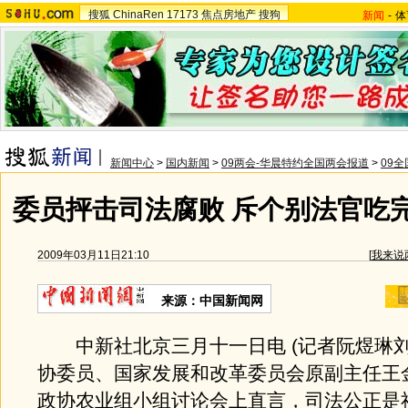
搜狐
ChinaRen
17173
焦点房地产
搜狗
新闻
-
体
新闻中心
>
国内新闻
>
09两会-华晨特约全国两会报道
>
09
委员抨击司法腐败 斥个别法官吃
2009年03月11日21:10
[
我来说
来源：中国新闻网
中新社北京三月十一日电 (记者阮煜琳刘
协委员、国家发展和改革委员会原副主任王
政协农业组小组讨论会上直言，司法公正是