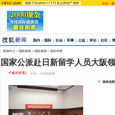
搜狐
ChinaRen
17173
焦点房地产
搜狗
新闻
-
体
国内
|
国际
|
社会
|
军事
|
公益
|
评论
|
社区
|
新闻中心
>
国际新闻
>
国际要闻
>
域外华闻
国家公派赴日新留学人员大阪
来源：
中国新闻网
我来说两