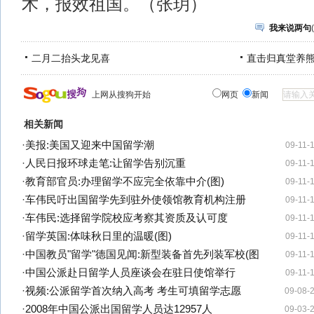
术，报效祖国。（张玥）
我来说两句
(
二月二抬头龙见喜
直击归真堂养
上网从搜狗开始
网页
新闻
相关新闻
·
美报:美国又迎来中国留学潮
09-11-
·
人民日报环球走笔:让留学告别沉重
09-11-
·
教育部官员:办理留学不应完全依靠中介(图)
09-11-
·
车伟民吁出国留学先到驻外使领馆教育机构注册
09-11-
·
车伟民:选择留学院校应考察其资质及认可度
09-11-
·
留学英国:体味秋日里的温暖(图)
09-11-
·
中国教员"留学"德国见闻:新型装备首先列装军校(图
09-11-
·
中国公派赴日留学人员座谈会在驻日使馆举行
09-11-
·
视频:公派留学首次纳入高考 考生可填留学志愿
09-08-
·
2008年中国公派出国留学人员达12957人
09-03-