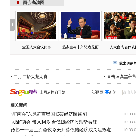
两会高清图
全国人大会议闭幕
温家宝与中外记者见面
人大台湾省代表
我来说两
二月二抬头龙见喜
直击归真堂养
上网从搜狗开始
网页
新闻
相关新闻
·
借"两会"东风群言我国低碳经济路线图
10-03-
·
大陆"两会"带来利多 台低碳经济股涨势看旺
10-03-
·
政协十一届三次会议今天开幕低碳经济成关注热点
10-03-