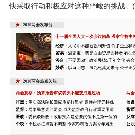
快采取行动积极应对这种严峻的挑战。(
2010两会发布台
十一届全国人大三次会议闭幕
温家宝答中
经济：
人民币不能被强制升值
许多企业状
贸易：
温家宝：我是自由贸易支持者 有些
涉台：
不要因50年政治丢掉5千年文化 去
妙语：
以诗明志：虽九死其尤未悔
公平正
2010两会热点关注
两会观察：预算报告审议表决不能变成走过场
两会
打黑：
重庆高法院长回应质疑打黑者 案件审理无特殊
监督
监督：
网络民意走红两会 成为监督政府行政重要渠道
货币
医改：
委员谈医改：政府投入是必要的但不是第一位的
反腐
个税：
个税起征点暂不调整 专家称税改方案今年难出
公职