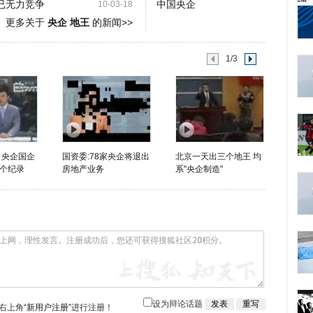
已无力竞争
中国央企
10-03-18
更多关于
央企 地王
的新闻>>
1/3
 央企国企
国资委:78家央企将退出
北京一天出三个地王 均
个纪录
房地产业务
系"央企制造"
设为辩论话题
右上角
“新用户注册”
进行注册！