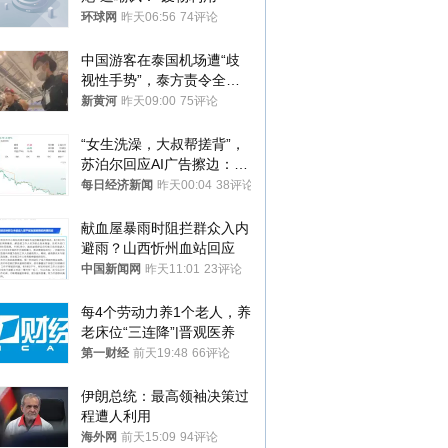
环球网
昨天06:56
74评论
中国游客在泰国机场遭“歧
视性手势”，泰方责令全面
调查，对责任人采取最严厉
新黄河
昨天09:00
75评论
处分
“女生洗澡，大叔帮搓背”，
苏泊尔回应AI广告擦边：视
频全下架，已强化内容管理
每日经济新闻
昨天00:04
38评论
与审核
献血屋暴雨时阻拦群众入内
避雨？山西忻州血站回应
中国新闻网
昨天11:01
23评论
每4个劳动力养1个老人，养
老床位“三连降”|晋观医养
第一财经
前天19:48
66评论
伊朗总统：最高领袖决策过
程遭人利用
海外网
前天15:09
94评论