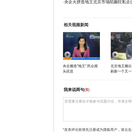
·
央企火拼造地王北京市场陷癫狂私企
相关视频新闻
央企频造"地王" 民众摇
北京地王频出
头叹息
刷新一个又一
我来说两句
(
0
)
*发表评论前请先注册成为搜狐用户，请点击