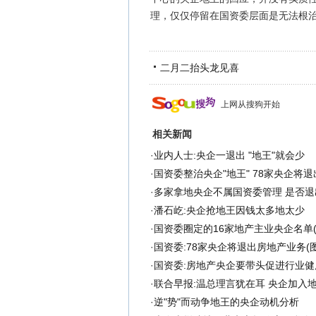
理，仅仅停留在国资委层面是无法根
二月二抬头龙见喜
上网从搜狗开始
相关新闻
·
业内人士:央企一退出 "地王"就会少
·
国资委整治央企"地王" 78家央企将退
·
多家拿地央企不属国资委管理 是否退
·
潘石屹:央企抢地王因钱太多地太少
·
国资委圈定的16家地产主业央企名单(
·
国资委:78家央企将退出房地产业务(图
·
国资委:房地产央企要带头促进行业健
·
联合早报:温总理言犹在耳 央企加入
·
逆"势"而动争地王的央企动机分析