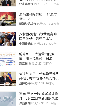
国人大代表
经济观察报
昨天16:24
113评论
最高领袖给总统下了“最后
警告”？
新闻资讯综合
昨天20:19
38评论
八村塁/河村出战世预赛 中
国男篮错过最强日本队
中国篮镜头
昨天13:58
30评论
鲸算π丨三大运营商的烦
恼：用户流量越用越多，收
入却越来越少
新京报
昨天17:27
43评论
大决战来了，朝鲜导弹部队
赴俄，普京新设特殊兵种，
76岁老将扛旗
虚怀论语
昨天10:28
26评论
河南“三支一扶”笔试成绩作
废，8月22日重新组织笔试
界面新闻
昨天17:30
118评论