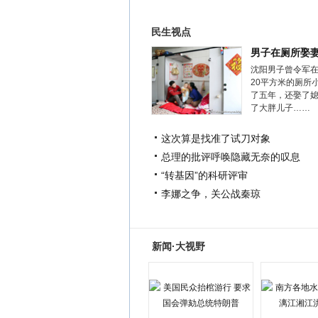
民生视点
男子在厕所娶
沈阳男子曾令军
20平方米的厕所
了五年，还娶了
了大胖儿子……
这次算是找准了试刀对象
总理的批评呼唤隐藏无奈的叹息
“转基因”的科研评审
李娜之争，关公战秦琼
新闻·大视野