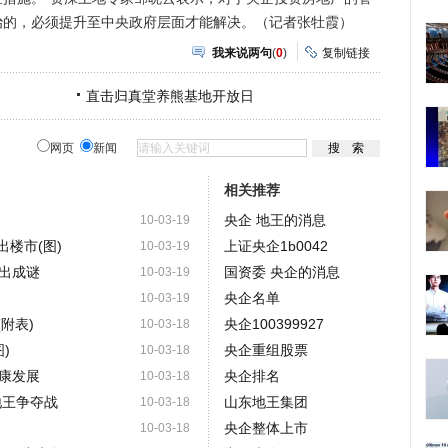
治的，必须提升至中央政府层面才能解决。（记者张牡霞）
我来说两句
(
0
)
复制链接
直击归真堂养熊基地开放日
网页
新闻
相关推荐
央企 地王的消息
10-03-19
出楼市(图)
上证央企1b0042
10-03-19
出成谜
国资委 央企的消息
10-03-19
央企名单
10-03-19
附表)
央企100399927
10-03-18
)
央企重组股票
10-03-18
康发展
央企排名
10-03-18
地王争夺战
山东地王集团
10-03-18
央企整体上市
10-03-18