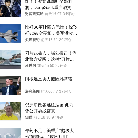
炸了！梁文锋回吐全部利
润，DeepSeek重启融资
财富研究所
前天16:07
34评论
比歼36更让西方恐慌！沈飞
歼50破空亮相，美军没攻克
的技术被拿下
尖锋视野
前天13:31
26评论
刀片式插入，猛烈撞击！湖
北警方提醒：这种“刀片超
车”，太危险了
环球网
前天15:50
27评论
阿根廷足协力挺因凡蒂诺
澎湃新闻
昨天08:47
37评论
俄罗斯政客逃往法国 此前
曾公开挑战普京
知世
前天18:38
97评论
弹药不足，美重启“超级大
炮”遭嘲讽：“废物利用”