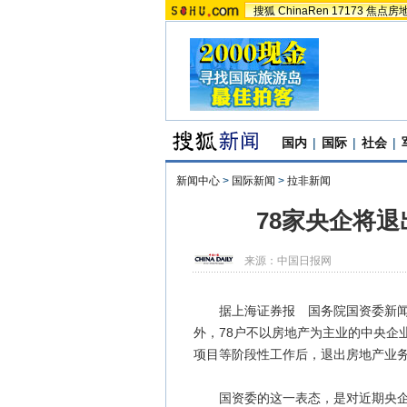
搜狐
ChinaRen
17173
焦点房
国内
|
国际
|
社会
|
新闻中心
>
国际新闻
>
拉非新闻
78家央企将退
来源：
中国日报网
据上海证券报 国务院国资委新闻发
外，78户不以房地产为主业的中央企
项目等阶段性工作后，退出房地产业
国资委的这一表态，是对近期央企地