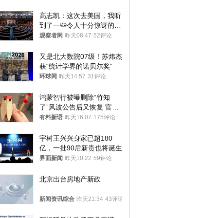
高志凯：这次去美国，我听
到了一些令人十分惊讶的消
息
观察者网
昨天08:47
52评论
又是北大数院07级！苏炜杰
获“统计学界的诺贝尔奖”
环球网
昨天14:57
31评论
鸿蒙智行被曝删除“竹知
了”风波公告后又恢复 官媒
曾力挺：劝华为要大度的，
有料新语
昨天16:07
175评论
你们适不适合？
宇树王兴兴身家已超180
亿，一批90后新贵也将诞生
界面新闻
昨天10:22
59评论
北京出台房地产新政
新闻资讯综合
昨天21:34
43评论