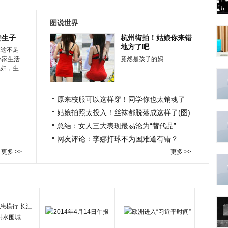
图说世界
妻生子
杭州街拍！姑娘你来错
地方了吧
在这不足
小家生活
竟然是孩子的妈……
媳妇，生
原来校服可以这样穿！同学你也太销魂了
姑娘拍照太投入！丝袜都脱落成这样了(图)
总结：女人三大表现最易沦为“替代品”
网友评论：李娜打球不为国难道有错？
更多 >>
更多 >>