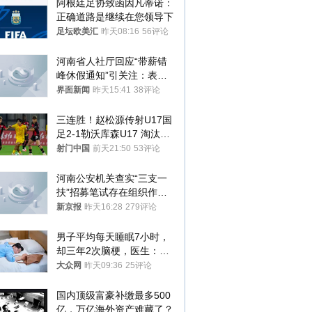
阿根廷足协致函因凡蒂诺：
正确道路是继续在您领导下
足坛欧美汇
昨天08:16
56评论
河南省人社厅回应“带薪错
峰休假通知”引关注：表述
不够准确，待修改后印发
界面新闻
昨天15:41
38评论
三连胜！赵松源传射U17国
足2-1勒沃库森U17 淘汰赛
将战河床
射门中国
前天21:50
53评论
河南公安机关查实“三支一
扶”招募笔试存在组织作弊
犯罪行为
新京报
昨天16:28
279评论
男子平均每天睡眠7小时，
却三年2次脑梗，医生：这
样睡觉更伤身
大众网
昨天09:36
25评论
国内顶级富豪补缴最多500
亿，万亿海外资产难藏了？