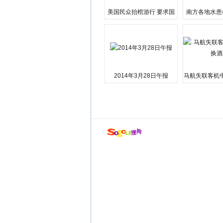
美国民众抬棺游行 要求国
南方各地水患
会弹劾总统特朗普
江湘江洪
2014年3月28日午报
马航失联客机
店