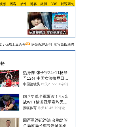
视频
-
播客
-
邮件
-
博客
-
微博
-
BBS
-
我说两句
点：
优酷土豆合并
医院配催泪剂
汉宜高铁塌陷
评榜
热身赛-张子宇24+11杨舒
予12分 中国女篮擒尼日利
亚
中国篮镜头
昨天21:22
36评论
国乒男单全军覆没！4人出
战WTT横滨冠军赛均无缘
八强
搜狐体育
昨天18:45
79评论
因严重违纪违法 金融监管
总局原局长李云泽被罢免全