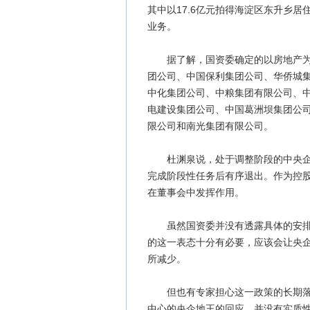
其中以17.6亿元拍得海淀区东升乡
业务。
据了解，国资委确定的以房地产为主
团公司、中国保利集团公司、华侨城
中化集团公司、中粮集团有限公司、
电建设集团公司、中国葛洲坝集团公
限公司和南光集团有限公司。
杜渊泉说，处于调整阶段的中央企业
完成阶段性任务后有序退出。作为控
在董事会中发挥作用。
虽然国资委并没有透露具体的安排和
的这一表态十分有必要，应该会让央
所减少。
但也有专家担心这一政策的长期落实
中心的央企地王的回应，并没有实质性