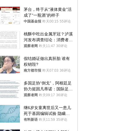
茅台，终于从“液体黄金”活
成了“一瓶酒”的样子
中国基金报
昨天00:15
55评论
桃酥中吃出金属牙冠？泸溪
河发布调查结论：消费者已
澄清，所发视频情况不属实
观察者网
昨天11:47
30评论
假结婚证做出真胚胎 谁有
权销毁?
南方都市报
昨天07:03
36评论
多国足协“倒戈”，阿根廷足
协力挺因凡蒂诺：国际足联
今后应继续在其领导下前行
观察者网
昨天09:17
36评论
继6岁女童离世后又一患儿
死于基因编辑试验 隐瞒一
年才对外披露
有料新语
昨天11:59
35评论