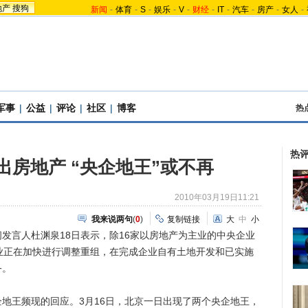
地产
搜狗
新闻
-
体育
-
S
-
娱乐
-
V
-
财经
-
IT
-
汽车
-
房产
-
女人
-
军事
|
公益
|
评论
|
社区
|
博客
热
热
出房地产 “央企地王”或不再
2010年03月19日11:21
我来说两句
(
0
)
复制链接
大
中
小
言人杜渊泉18日表示，除16家以房地产为主业的中央企业
业正在加快进行调整重组，在完成企业自有土地开发和已实施
务。
王频现的回应。3月16日，北京一日出现了两个央企地王，