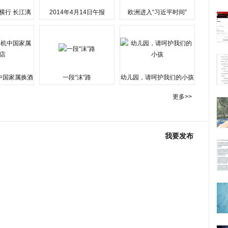
横行 长江漓
2014年4月14日午报
欧洲进入“习近平时间”
水围城
中国家属换酒
一段“沫”路
幼儿园，请呵护我们的小孩
更多>>
我要发布