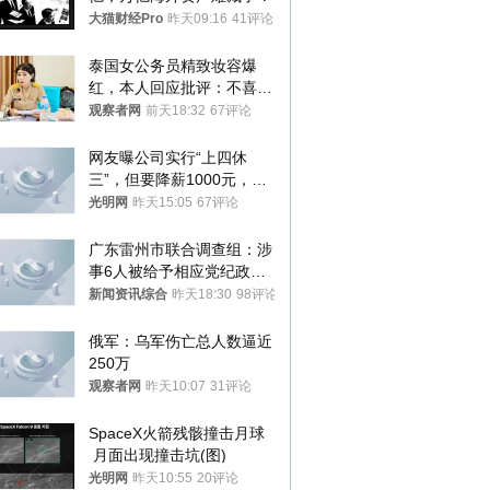
大猫财经Pro
昨天09:16
41评论
泰国女公务员精致妆容爆
红，本人回应批评：不喜欢
就别看
观察者网
前天18:32
67评论
网友曝公司实行“上四休
三”，但要降薪1000元，不
接受只能辞职
光明网
昨天15:05
67评论
广东雷州市联合调查组：涉
事6人被给予相应党纪政务
处分和组织处理
新闻资讯综合
昨天18:30
98评论
俄军：乌军伤亡总人数逼近
250万
观察者网
昨天10:07
31评论
SpaceX火箭残骸撞击月球
 月面出现撞击坑(图)
光明网
昨天10:55
20评论