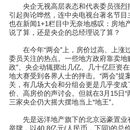
央企无视高层表态和代表委员强烈批
引起舆论哗然，连中央电视台著名节目
也在新闻1+1栏目中无奈地感叹：房地
说了算，还是央企的总经理说了算？
在今年“两会”上，房价过高、上涨
委员关注的热点。一些地方政府靠卖地
政”、央企动辄掷出几亿、几十亿巨资
地大赛受到各界人士的抨击。“两会”提
关，有几场大会和分组会更是几乎变成
价、高房价的声讨会。但就在3月15日“
三家央企仍大摇大摆地当上“地王”。
先是远洋地产旗下的北京远豪置业有
举牌，以40.8亿元(人民币，下同)的