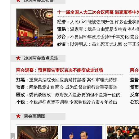
2010两会发布台
十一届全国人大三次会议闭幕
温家宝答中
经济：
人民币不能被强制升值
许多企业状
贸易：
温家宝：我是自由贸易支持者 有些
涉台：
不要因50年政治丢掉5千年文化 去
妙语：
以诗明志：虽九死其尤未悔
公平正
2010两会热点关注
两会观察：预算报告审议表决不能变成走过场
两会
打黑：
重庆高法院长回应质疑打黑者 案件审理无特殊
监督
监督：
网络民意走红两会 成为监督政府行政重要渠道
货币
医改：
委员谈医改：政府投入是必要的但不是第一位的
反腐
个税：
个税起征点暂不调整 专家称税改方案今年难出
公职
两会高清图