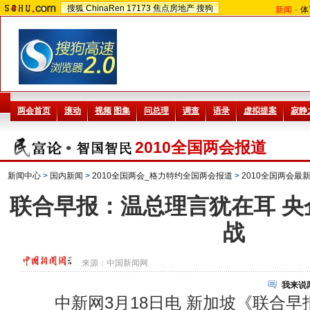
搜狐
ChinaRen
17173
焦点房地产
搜狗
新闻
-
体
2010全国两会报道
新闻中心
>
国内新闻
>
2010全国两会_格力特约全国两会报道
>
2010全国两会最
联合早报：温总理言犹在耳 央
战
来源：
中国新闻网
我来说
中新网3月18日电 新加坡《联合早报