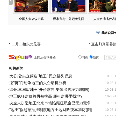
全国人大会议闭幕
温家宝与中外记者见面
人大台湾省代表
我来说两
二月二抬头龙见喜
直击归真堂养
上网从搜狗开始
网页
新闻
相关新闻
·
大公报:央企频造"地王" 民众摇头叹息
10-03-
·
逆"势"而动争地王的央企动机分析
10-03-
·
温哥华华埠"地王"开价求售 集体出售潜力增(图)
10-03-
·
地王疯狂房价将再被拉高 廉租房哪里找地?
10-03-
·
央企火拼造地王北京市场陷癫狂私企已无力竞争
10-03-
·
"地王"祸起招拍挂制度地方土地财政变本加厉(图)
10-03-