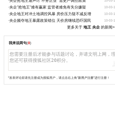
·
央企抢地王遭声讨"不务正业" 需更严调控政策
10-03-
·
央企"抢地王"难有赢家 监管者难免有失分嫌疑
10-03-
·
央企地王对冲土地调控风暴 房价压力疑不减反增
10-03-
·
央企频夺地王暴露政策错位 天价房继续恐吓国民
10-03-
更多关于
地王 央企
的新闻>
我来说两句
(
0
)
*发表评论前请先注册成为搜狐用户，请点击右上角
“新用户注册”
进行注册！