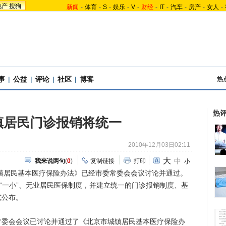
地产
搜狗
新闻
-
体育
-
S
-
娱乐
-
V
-
财经
-
IT
-
汽车
-
房产
-
女人
-
事
|
公益
|
评论
|
社区
|
博客
热
热
镇居民门诊报销将统一
2010年12月03日02:11
大
中
我来说两句
(
0
)
复制链接
打印
小
居民基本医疗保险办法》已经市委常委会会议讨论并通过。
、“一小”、无业居民医保制度，并建立统一的门诊报销制度、基
式公布。
会会议已讨论并通过了《北京市城镇居民基本医疗保险办