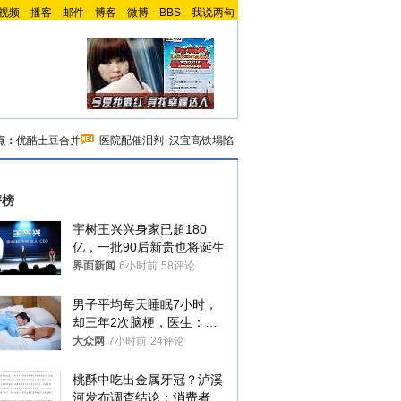
视频
-
播客
-
邮件
-
博客
-
微博
-
BBS
-
我说两句
点：
优酷土豆合并
医院配催泪剂
汉宜高铁塌陷
评榜
宇树王兴兴身家已超180
亿，一批90后新贵也将诞生
界面新闻
6小时前
58评论
男子平均每天睡眠7小时，
却三年2次脑梗，医生：这
样睡觉更伤身
大众网
7小时前
24评论
桃酥中吃出金属牙冠？泸溪
河发布调查结论：消费者已