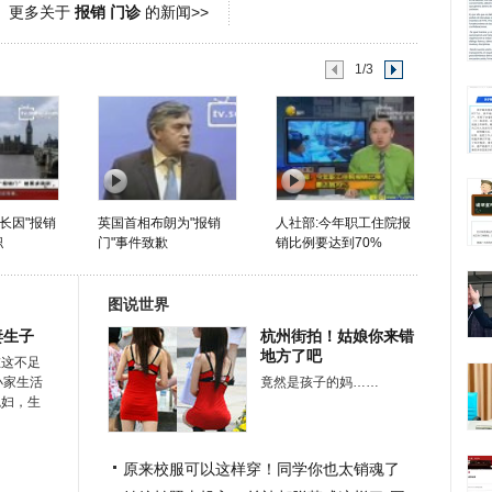
更多关于
报销 门诊
的新闻>>
1/3
长因"报销
英国首相布朗为"报销
人社部:今年职工住院报
职
门"事件致歉
销比例要达到70%
图说世界
妻生子
杭州街拍！姑娘你来错
地方了吧
在这不足
小家生活
竟然是孩子的妈……
媳妇，生
原来校服可以这样穿！同学你也太销魂了