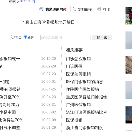
[Ctrl+Enter]
我来说两句
(
0
)
复制链接
打印
直击归真堂养熊基地开放日
网页
新闻
相关推荐
诊报销统一
门诊怎么报销
10-10-20
销
门诊医保
10-09-29
医保如何报销
10-07-23
(图)
医保门诊报销的消息
10-06-01
费费有望报销
住院医疗保险报销
10-04-25
例升至70%
重庆医保普通门诊报销
10-04-23
高到20万
广州医保报销
10-03-31
少是主因
湛江门诊医保报销比例
10-03-02
例将达70%
医保报销
10-02-09
付线不调整
浙江省门诊报销制度
10-01-29