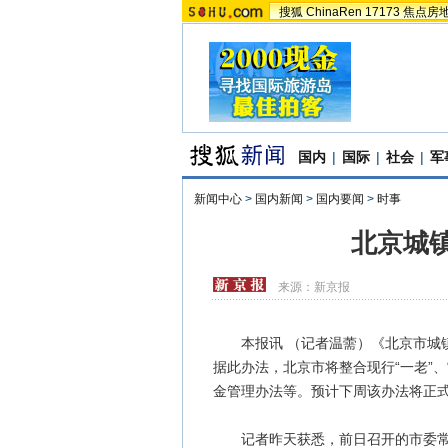
搜狐
ChinaRen
17173
焦点房
国内
|
国际
|
社会
|
军
新闻中心
>
国内新闻
>
国内要闻
>
时事
北京城
来源：
新京报
本报讯 （记者温薷）《北京市城镇
据此办法，北京市将整合现行“一老”
金管理办法等。预计下周该办法将正
记者昨天获悉，前日召开的市委常委