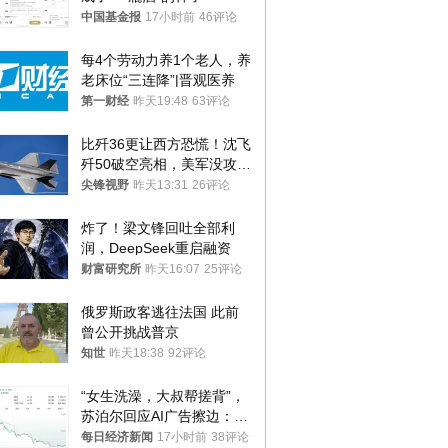
中国基金报
17小时前
46评论
每4个劳动力养1个老人，养
老床位“三连降”|晋观医养
第一财经
昨天19:48
63评论
比歼36更让西方恐慌！沈飞
歼50破空亮相，美军没攻克
的技术被拿下
尖锋视野
昨天13:31
26评论
炸了！梁文锋回吐全部利
润，DeepSeek重启融资
财富研究所
昨天16:07
25评论
俄罗斯政客逃往法国 此前
曾公开挑战普京
知世
昨天18:38
92评论
“女生洗澡，大叔帮搓背”，
苏泊尔回应AI广告擦边：视
频全下架，已强化内容管理
每日经济新闻
17小时前
38评论