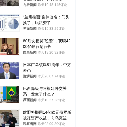
大概率不会被判处死刑
九派新闻
昨天19:48
145评论
“兰州拉面”集体改名：门头
换了，玩法变了
界面新闻
昨天15:33
29评论
80后女柜员“逆袭”，获聘42
00亿银行副行长
红星新闻
昨天13:20
32评论
日本广岛核爆81周年，中方
表态
澎湃新闻
昨天20:07
74评论
巴西降级与阿根廷外交关
系，发生了什么？
界面新闻
昨天10:27
28评论
欧盟将挪用14亿欧元俄罗斯
被冻资产收益，向乌克兰提
供援助
观察者网
昨天08:09
30评论