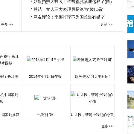
姑娘拍照太投入！丝袜都脱落成这样了(图)
总结：女人三大表现最易沦为“替代品”
网友评论：李娜打球不为国难道有错？
更多 >>
更多 >>
横行 长江漓
2014年4月14日午报
欧洲进入“习近平时间”
水围城
中国家属换酒
一段“沫”路
幼儿园，请呵护我们的小孩
更多>>