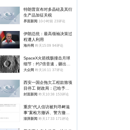
与审核
特朗普宣布对多晶硅及其衍
生产品加征关税
界面新闻
10小时前
23评论
伊朗总统：最高领袖决策过
程遭人利用
海外网
昨天15:09
94评论
SpaceX火箭残骸撞击月球
细节：约7倍音速，砸出直
径约30米撞击坑
大众网
昨天16:11
37评论
西安一国企拖欠工程款致项
目停工 财政局：已给予处
分，正督促整改
封面新闻
昨天10:38
153评论
重庆“代人信访被判寻衅滋
事”案检方撤诉、警方撤
案，两被告人获国赔
澎湃新闻
昨天17:33
171评论