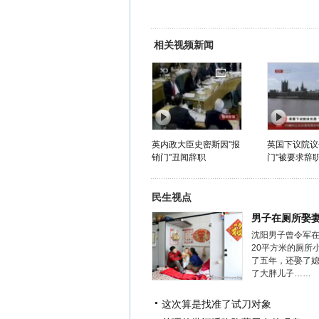
相关视频新闻
英内政大臣史密斯因"报
英国下议院议
销门"丑闻辞职
门"被要求辞
民生视点
男子在厕所娶
沈阳男子曾令军
20平方米的厕所
了五年，还娶了
了大胖儿子……
这次算是找准了试刀对象