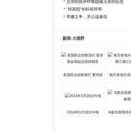
总理的批评呼唤隐藏无奈的叹息
“转基因”的科研评审
李娜之争，关公战秦琼
新闻·大视野
美国民众抬棺游行 要求国
南方各地水患
会弹劾总统特朗普
江湘江洪
2014年3月28日午报
马航失联客机
店