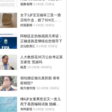
澄清，所发视频情况不属实
观察者网
5小时前
23评论
女子1岁宝宝碰坏三亚一酒
店纸巾盒，赔了924元，发
帖吐槽后酒店退还一半的
封面新闻
7小时前
58评论
钱，当地市监局回应
阿根廷足协致函因凡蒂诺：
正确道路是继续在您领导下
足坛欧美汇
9小时前
53评论
人大教授花35万公款考证莫
言家世 荒诞吗
狐度
10小时前
494评论
假结婚证做出真胚胎 谁有
权销毁?
南方都市报
10小时前
36评论
继6岁女童离世后又一患儿
死于基因编辑试验 隐瞒一
年才对外披露
有料新语
5小时前
33评论