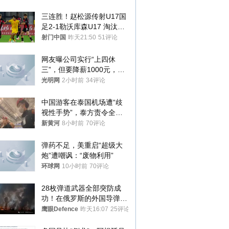
三连胜！赵松源传射U17国
足2-1勒沃库森U17 淘汰赛
将战河床
射门中国
昨天21:50
51评论
网友曝公司实行“上四休
三”，但要降薪1000元，不
接受只能辞职
光明网
2小时前
34评论
中国游客在泰国机场遭“歧
视性手势”，泰方责令全面
调查，对责任人采取最严厉
新黄河
8小时前
70评论
处分
弹药不足，美重启“超级大
炮”遭嘲讽：“废物利用”
环球网
10小时前
70评论
28枚弹道武器全部突防成
功！在俄罗斯的外国导弹发
射车都是合法打击目标
鹰眼Defence
昨天16:07
25评论