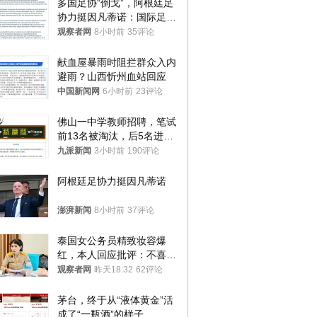
多国足协“倒戈”，阿根廷足
协力挺因凡蒂诺：国际足联
今后应继续在其领导下前行
观察者网
8小时前
35评论
献血屋暴雨时阻拦群众入内
避雨？山西忻州血站回应
中国新闻网
6小时前
23评论
佛山一中学教师招聘，笔试
前13名被淘汰，后5名进体
检，被疑萝卜岗，官方通
九派新闻
3小时前
190评论
报：已叫停
阿根廷足协力挺因凡蒂诺
澎湃新闻
8小时前
37评论
泰国女公务员精致妆容爆
红，本人回应批评：不喜欢
就别看
观察者网
昨天18:32
62评论
茅台，终于从“液体黄金”活
成了“一瓶酒”的样子