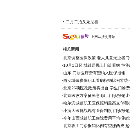
二月二抬头龙见喜
上网从搜狗开始
相关新闻
·
北京调整医保政策 老人儿童无业者门
·
10月1日起 城镇居民上门诊看病也报
·
山东:门诊医疗费有望纳入医保报销
·
西安城镇参保职工看病报销比例将统一
·
北京26项医改政策将出台 学生门诊
·
北京医改方案征民意:职工门诊报销比
·
哈尔滨城镇职工医保报销最高支付额提
·
小病大医挑战现有医保制度 门诊报销
·
今年山西城镇职工住院费用平均报销比
·
北京职工门诊报销比例有望涨两成 起