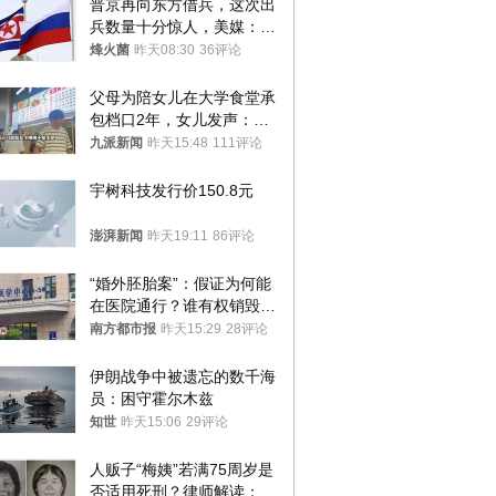
普京再向东方借兵，这次出
兵数量十分惊人，美媒：俄
朝要动真格？
烽火菌
昨天08:30
36评论
父母为陪女儿在大学食堂承
包档口2年，女儿发声：初
衷是为了陪伴，毕业后将不
九派新闻
昨天15:48
111评论
再营业
宇树科技发行价150.8元
澎湃新闻
昨天19:11
86评论
“婚外胚胎案”：假证为何能
在医院通行？谁有权销毁胚
胎？
南方都市报
昨天15:29
28评论
伊朗战争中被遗忘的数千海
员：困守霍尔木兹
知世
昨天15:06
29评论
人贩子“梅姨”若满75周岁是
否适用死刑？律师解读：很