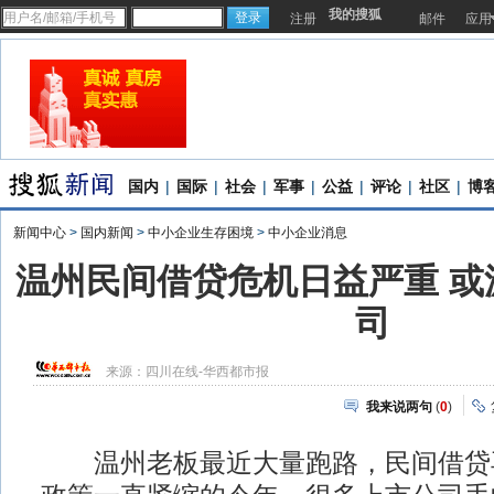
我的搜狐
注册
邮件
应用
国内
|
国际
|
社会
|
军事
|
公益
|
评论
|
社区
|
博
新闻中心
>
国内新闻
>
中小企业生存困境
>
中小企业消息
温州民间借贷危机日益严重 或
司
来源：
四川在线-华西都市报
我来说两句
(
0
)
温州老板最近大量跑路，民间借贷