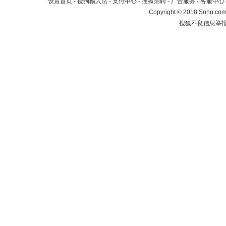
设置首页
-
搜狗输入法
-
支付中心
-
搜狐招聘
-
广告服务
-
客服中心
Copyright
©
2018 Sohu.com 
搜狐不良信息举