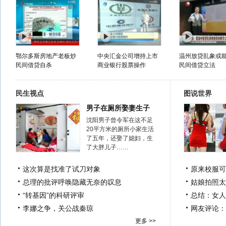
鄂尔多斯房地产老板炒
中央汇金公司增持上市
温州放贷乱象或
民间借贷自杀
商业银行股票操作
民间借贷立法
民生视点
图说世界
男子在厕所娶妻生子
沈阳男子曾令军在这不足
20平方米的厕所小家生活
了五年，还娶了媳妇，生
了大胖儿子……
这次算是找准了试刀对象
原来校服可
总理的批评呼唤隐藏无奈的叹息
姑娘拍照太
“转基因”的科研评审
总结：女人
李娜之争，关公战秦琼
网友评论：
更多 >>