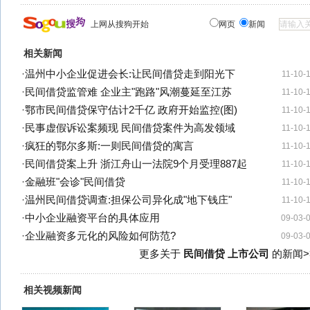
上网从搜狗开始
网页
新闻
相关新闻
·
温州中小企业促进会长:让民间借贷走到阳光下
11-10-
·
民间借贷监管难 企业主"跑路"风潮蔓延至江苏
11-10-
·
鄂市民间借贷保守估计2千亿 政府开始监控(图)
11-10-
·
民事虚假诉讼案频现 民间借贷案件为高发领域
11-10-
·
疯狂的鄂尔多斯:一则民间借贷的寓言
11-10-
·
民间借贷案上升 浙江舟山一法院9个月受理887起
11-10-
·
金融班"会诊"民间借贷
11-10-
·
温州民间借贷调查:担保公司异化成"地下钱庄"
11-10-
·
中小企业融资平台的具体应用
09-03-
·
企业融资多元化的风险如何防范?
09-03-
更多关于
民间借贷 上市公司
的新闻>
相关视频新闻