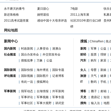
永不磨灭的番号
夏日甜心
7电影
快乐
新还珠格格
姚明退役
2011上海车展
私募
2011高考试题答案
感动中国十大母亲评选
社区2010年度行业口碑
贵州
榜
网站地图
新闻中心
搜狐
|
ChinaRen
|
焦
国内新闻
|
时政新闻
|
人事变动
|
港澳台
新闻
|
军事
|
公益
|
社会频道
|
国台办发布会
|
外交部发布会
财经
|
股票
|
理财
|
|
搜狐侃事
|
万象
|
公益
汽车
|
购车
|
家居
|
国际新闻
|
国际快报
|
海外博览
|
国际专题
女人
|
母婴
|
新娘
|
评论频道
|
国际视频
|
国际图片
|
记者博客
旅游
|
天气
|
健康
|
|
有此一说
|
搜狐网论
IT
|
数码
|
手机
|
军事新闻
|
我军动态
|
台海情报
|
外军新闻
博客
|
圈子
|
邮箱
|
|
军事评论
|
军事视频
|
军事专题
天龙
|
鹿鼎记
|
短信
|
军事社区
|
军事大视野
|
讲武堂
搜狗
|
输入法
|
地图