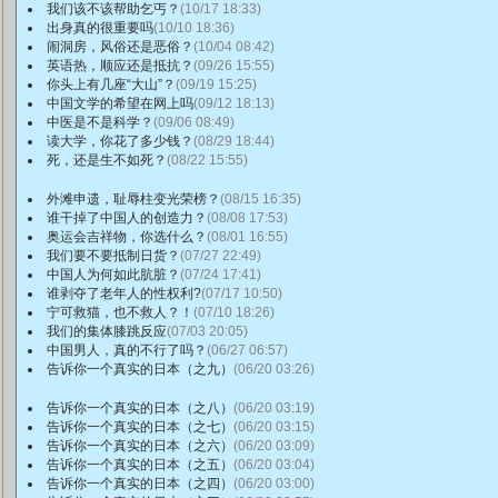
我们该不该帮助乞丐？
(10/17 18:33)
出身真的很重要吗
(10/10 18:36)
闹洞房，风俗还是恶俗？
(10/04 08:42)
英语热，顺应还是抵抗？
(09/26 15:55)
你头上有几座“大山”？
(09/19 15:25)
中国文学的希望在网上吗
(09/12 18:13)
中医是不是科学？
(09/06 08:49)
读大学，你花了多少钱？
(08/29 18:44)
死，还是生不如死？
(08/22 15:55)
外滩申遗，耻辱柱变光荣榜？
(08/15 16:35)
谁干掉了中国人的创造力？
(08/08 17:53)
奥运会吉祥物，你选什么？
(08/01 16:55)
我们要不要抵制日货？
(07/27 22:49)
中国人为何如此肮脏？
(07/24 17:41)
谁剥夺了老年人的性权利?
(07/17 10:50)
宁可救猫，也不救人？！
(07/10 18:26)
我们的集体膝跳反应
(07/03 20:05)
中国男人，真的不行了吗？
(06/27 06:57)
告诉你一个真实的日本（之九）
(06/20 03:26)
告诉你一个真实的日本（之八）
(06/20 03:19)
告诉你一个真实的日本（之七）
(06/20 03:15)
告诉你一个真实的日本（之六）
(06/20 03:09)
告诉你一个真实的日本（之五）
(06/20 03:04)
告诉你一个真实的日本（之四）
(06/20 03:00)