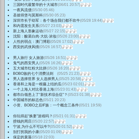
三国时代最繁华的十大城市
(06/01 20:57)
一夜风流债
(05/30 05:46)
圣彼得堡与莫斯科
(05/30 05:23)
深圳市长于幼军：各个场合我们都不吹牛
(05/28 19:44)
和内需发生关系
(05/27 23:03)
新上海人形象运动
(05/27 22:15)
沈阳：酸菜白肉·大炕·浓妆
(05/26 23:00)
人性的弱点：澳门博彩
(05/26 17:02)
西安的武侠风情
(05/26 16:57)
男人旅行 女人旅游
(05/26 16:51)
鬼气的西安男人
(05/26 16:26)
五大城市红粉大比拼
(05/26 16:20)
BOBO族的七个消费法则
(05/25 21:23)
男人选择世界 女人选择男人
(05/25 20:58)
香港和上海是一根藤上结的瓜
(05/23 02:01)
一个上海人对比香港上海
(05/23 01:43)
都市白领患上了“新技术综合症”？
(05/23 01:38)
中国城市的标志色
(05/21 20:23)
小资、BOBO之后IF族：一个概念三条件
(05/21 19:59)
你玩得起“换妻”游戏吗？
(05/21 01:31)
捞钱的周庄
(05/20 22:57)
宁波,为什么不可以牛?
(05/20 01:52)
别打扰我的小康
(05/20 01:09)
保定的衰落
(05/18 22:03)