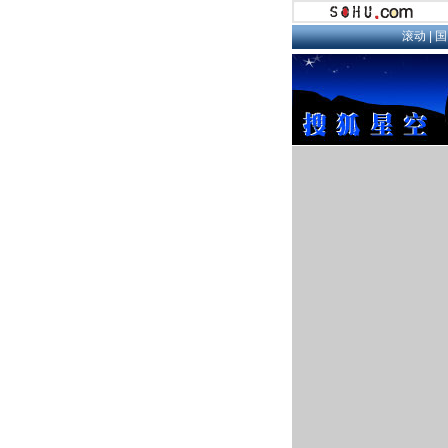
滚动
|
国