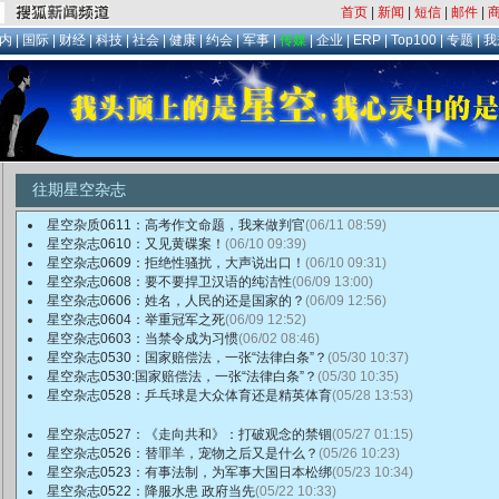
首页
|
新闻
|
短信
|
邮件
|
内
|
国际
|
财经
|
科技
|
社会
|
健康
|
约会
|
军事
|
传媒
|
企业
|
ERP
|
Top100
|
专题
|
我
往期星空杂志
星空杂质0611：高考作文命题，我来做判官
(06/11 08:59)
星空杂志0610：又见黄碟案！
(06/10 09:39)
星空杂志0609：拒绝性骚扰，大声说出口！
(06/10 09:31)
星空杂志0608：要不要捍卫汉语的纯洁性
(06/09 13:00)
星空杂志0606：姓名，人民的还是国家的？
(06/09 12:56)
星空杂志0604：举重冠军之死
(06/09 12:52)
星空杂志0603：当禁令成为习惯
(06/02 08:46)
星空杂志0530：国家赔偿法，一张“法律白条”？
(05/30 10:37)
星空杂志0530:国家赔偿法，一张“法律白条”？
(05/30 10:35)
星空杂志0528：乒乓球是大众体育还是精英体育
(05/28 13:53)
星空杂志0527：《走向共和》：打破观念的禁锢
(05/27 01:15)
星空杂志0526：替罪羊，宠物之后又是什么？
(05/26 10:23)
星空杂志0523：有事法制，为军事大国日本松绑
(05/23 10:34)
星空杂志0522：降服水患 政府当先
(05/22 10:33)