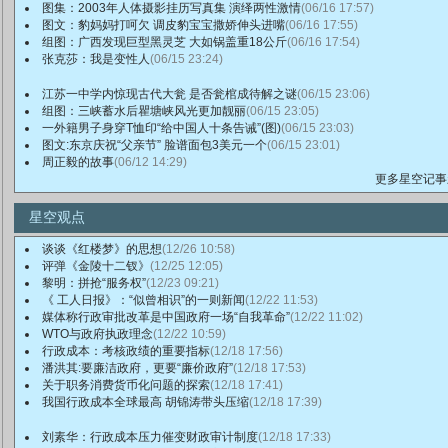
图集：2003年人体摄影挂历写真集 演绎两性激情
(06/16 17:57)
图文：豹妈妈打呵欠 调皮豹宝宝撒娇伸头进嘴
(06/16 17:55)
组图：广西发现巨型黑灵芝 大如锅盖重18公斤
(06/16 17:54)
张克莎：我是变性人
(06/15 23:24)
江苏一中学内惊现古代大瓮 是否瓮棺成待解之谜
(06/15 23:06)
组图：三峡蓄水后瞿塘峡风光更加靓丽
(06/15 23:05)
一外籍男子身穿T恤印“给中国人十条告诫”(图)
(06/15 23:03)
图文:东京庆祝“父亲节” 脸谱面包3美元一个
(06/15 23:01)
周正毅的故事
(06/12 14:29)
更多星空记事
星空观点
谈谈《红楼梦》的思想
(12/26 10:58)
评弹《金陵十二钗》
(12/25 12:05)
黎明：拼抢“服务权”
(12/23 09:21)
《 工人日报》：“似曾相识”的一则新闻
(12/22 11:53)
媒体称行政审批改革是中国政府一场“自我革命”
(12/22 11:02)
WTO与政府执政理念
(12/22 10:59)
行政成本：考核政绩的重要指标
(12/18 17:56)
潘洪其:要廉洁政府，更要“廉价政府”
(12/18 17:53)
关于职务消费货币化问题的探索
(12/18 17:41)
我国行政成本全球最高 胡锦涛带头压缩
(12/18 17:39)
刘素华：行政成本压力催变财政审计制度
(12/18 17:33)