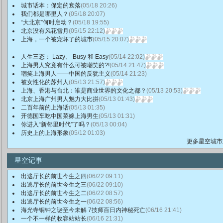
城市话本：保定的衰落
(05/18 20:26)
我们都是哪里人？
(05/18 20:07)
“大北京”何时启动？
(05/18 19:55)
北京没有风花雪月
(05/15 22:12)
上海，一个被宠坏了的城市
(05/15 20:07)
人生三态： Lazy、 Busy 和 Easy
(05/14 22:02)
上海男人究竟有什么可被嘲笑的?!
(05/14 21:47)
嘲笑上海男人——中国的反犹主义
(05/14 21:23)
被女性化的苏州人
(05/13 21:57)
上海、香港与台北：谁是商业世界的文化之都？
(05/13 20:53)
北京上海广州男人魅力大比拼
(05/13 01:43)
二百年前的上海话
(05/13 01:35)
开德国车吃中国菜嫁上海男生
(05/13 01:31)
你进入“新邻里时代”了吗？
(05/13 00:04)
历史上的上海形象
(05/12 01:03)
更多星空城市
星空记事
出逃厅长的前世今生之四
(06/22 09:11)
出逃厅长的前世今生之三
(06/22 09:10)
出逃厅长的前世今生之二
(06/22 08:57)
出逃厅长的前世今生之一
(06/22 08:56)
海光寺铜钟之谜至今未解 7技师百日内神秘死亡
(06/16 21:41)
一个不一样的收容站站长
(06/16 21:31)