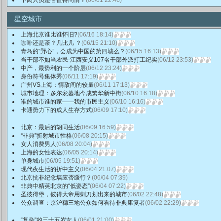
下岗人员是否值得同情？
(06/01 22:46)
星空城市
上海北京谁比谁怀旧?
(06/16 18:14)
咖啡还是茶？几比几 ？
(06/15 21:10)
青岛的“野心”，会成为中国的第四城么？
(06/15 16:13)
当干部不如当农民-江西安义107名干部外派打工纪实
(06/12 23:53)
中产，最势利的一个阶层
(06/12 23:24)
身份符号集体秀
(06/11 17:19)
广州VS上海：情敌间的较量
(06/11 17:13)
城市地理：多尔衮墓地今成繁华新中街
(06/10 16:18)
谁的城市谁的家——我的市民主义
(06/10 16:16)
卡通势力下的成人生存方式
(06/09 17:10)
北京：最后的胡同生活
(06/09 16:59)
“非典”折射城市性格
(06/08 20:15)
女人消费男人
(06/08 20:04)
上海的女性表达
(06/05 20:14)
单身城市
(06/05 19:51)
现代夜生活的折中主义
(06/04 21:07)
北京抗非纪念墙应否缓行？
(06/04 07:39)
非典中精英北京的“低姿态”
(06/04 07:22)
圣彼得堡，彼得大帝用刺刀划出来的城市
(06/02 22:48)
公众调查：京沪穗三地公众如何看待非典康复者
(06/02 22:29)
“复杂”的三十五岁女人
(06/01 21:00)