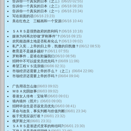
告诉你一个真实的日本（之三）
(06/20 02:55)
告诉你一个真实的日本（之二）
(06/18 08:28)
告诉你一个真实的日本（之一）
(06/16 23:34)
写在前面的话
(06/16 23:23)
美在红色之 三幅画和一个安源
(06/16 10:44)
ＳＡＲＳ是强势政府的胜利吗？
(06/16 10:18)
媒体为何再次吵做“罗刚事件”？
(06/16 09:15)
农民能选择土地是否私有化么？
(06/13 09:02)
私产入宪，上帝的归上帝，凯撒的归凯撒？
(06/12 08:53)
教育是不是越多越好？
(06/11 07:55)
罗刚事件，是谁在欺骗我们
(06/10 08:58)
招聘中不可以提党员优先吗？
(06/09 11:06)
希望工程ＶＳ流浪猫
(06/06 02:31)
市场经济还需要上帝的手么？（之二）
(06/04 22:06)
市场经济还需要上帝的手吗？
(06/04 09:04)
广告用语怎么做
(06/03 09:02)
ＭＢＡ光阴故事
(06/03 09:02)
香港女人传奇：宝咏琴
(06/03 09:01)
墙内墙外（照片）
(06/03 09:00)
招聘毕业生是否该党员优先
(06/03 08:41)
革命与改良，事实判断与价值判断
(06/01 23:34)
板子究竟应该打谁？
(06/01 23:32)
俄罗斯之河
(06/01 23:31)
ＳＡＲＳ是渐进式变革的终结吗?
(06/01 23:30)