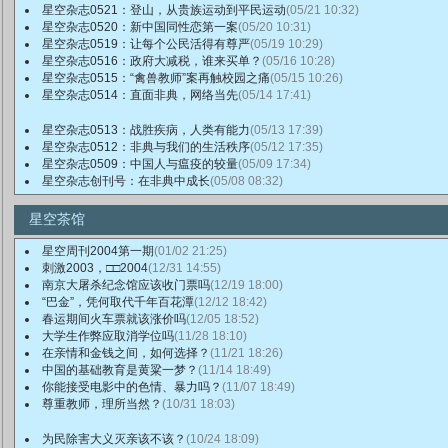
星空杂志0521：登山，从贵族运动到平民运动
(05/21 10:32)
星空杂志0520：新中国同性恋第一案
(05/20 10:31)
星空杂志0519：让每个公民活得有尊严
(05/19 10:29)
星空杂志0516：政府大减税，谁来买单？
(05/16 10:28)
星空杂志0515：“禽兽教师”案再触校园之痛
(05/15 10:26)
星空杂志0514：直面非典，网络当先
(05/14 17:41)
星空杂志0513：战胜疾病，人类有能力
(05/13 17:39)
星空杂志0512：非典与我们的生活秩序
(05/12 17:35)
星空杂志0509：中国人与瘟疫的较量
(05/09 17:34)
星空杂志创刊号：在非典中成长
(05/08 08:32)
星空茶馆
星空周刊2004第一期
(01/02 21:25)
刺激2003，□□2004
(12/31 14:55)
南京大屠杀纪念馆应该收门票吗
(12/19 18:00)
“巴金”，凭何取代千年百花潭
(12/12 18:42)
春运期间火车票就该涨价吗
(12/05 18:52)
大学生作弊应取消学位吗
(11/28 18:10)
在亲情和金钱之间，如何选择？
(11/21 18:26)
中国的基础教育是黄粱一梦？
(11/14 18:49)
你能接受电影中的色情、暴力吗？
(11/07 18:49)
尊重教师，理所当然？
(10/31 18:03)
为民除害大义灭亲该不该？
(10/24 18:09)